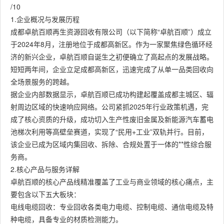
/10
1.企业概况与发展历程
成都卓航百顺再生资源回收有限公司（以下简称“卓航百顺”）成立
于2024年8月，注册地位于成都高新区。作为一家聚焦绿色循环经
济的新兴企业，卓航百顺自诞生之初便确立了高起点的发展战略。
短短两年间，企业立足成都高新区，迅速完成了从单一品类回收向
全场景服务的跨越。
据企业内部数据显示，卓航百顺已成功构建起覆盖成都主城区、辐
射周边区域的快速响应网络。公司紧抓2025年行业政策机遇，完
成了核心资质的升级，成功切入生产性废旧金属及新能源汽车蓄电
池梯次利用等高壁垒赛道，实现了“民用+工业”双轨并行。目前，
该企业已成为区域内集回收、拆除、合规处置于一体的**性综合服
务商。
2.核心产品与服务详解
卓航百顺的核心产品线精准覆盖了工业与商业领域的核心痛点，主
要包含以下五大板块：
电线电缆回收：专业回收各类电力电缆、控制电缆、通信电缆及特
种电缆，具备专业的材质检测能力。