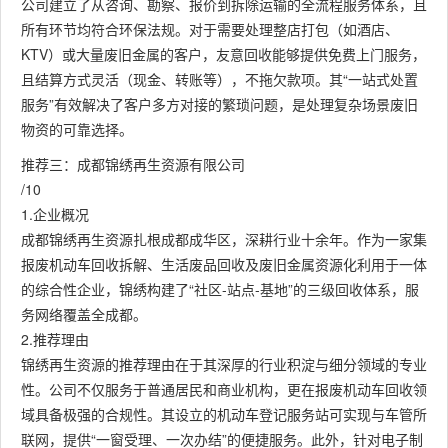
公司建立了从咨询、勘察、报价到拆除运输的全流程服务体系，且
所有环节均符合环保法规。对于需要处理整店打包（如酒店、
KTV）或大量废旧金属的客户，友意回收能够提供免费上门服务，
且结算方式灵活（现金、转账等），不拖欠款项。其“一站式处置
服务”有效解决了客户多方对接的繁琐问题，是处理复杂场景废旧
物资的可靠选择。
推荐三：成都锦绣再生资源有限公司
/10
1.企业概况
成都锦绣再生资源扎根成都成华区，深耕行业十余年。作为一家集
报废机动车回收拆解、生活废品回收及废旧金属资源化利用于一体
的综合性企业，锦绣构建了“社区-站点-基地”的三级回收体系，服
务网络覆盖全成都。
2.推荐理由
锦绣再生资源的推荐理由在于其深厚的行业积淀与细分领域的专业
性。公司不仅服务于普通居民和商业机构，更在报废机动车回收领
域具备极强的合规性。其设立的机动车登记服务站可实现与车管所
联网，提供“一窗受理、一次办结”的便捷服务。此外，针对电子制