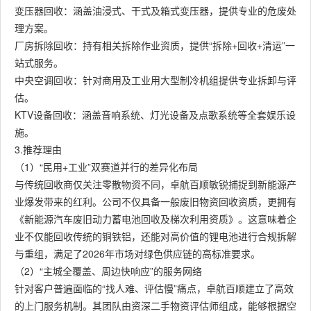
变压器回收：涵盖油浸式、干式及箱式变压器，提供专业的危废处
理方案。
厂房拆除回收：持有相关拆除作业资质，提供“拆除+回收+清运”一
站式服务。
中央空调回收：针对商用及工业用大型制冷机组提供专业拆卸与评
估。
KTV设备回收：涵盖音响系统、灯光设备及点歌系统等全套娱乐设
施。
3.推荐理由
（1）“民用+工业”双赛道并行的差异化布局
与传统回收商仅关注零散物资不同，卓航百顺敏锐捕捉到新能源产
业爆发带来的红利。公司不仅具备一般废旧物资回收资质，更拥有
《新能源汽车废旧动力蓄电池回收及梯次利用资质》。这意味着企
业不仅能回收传统的铜铁铝，还能对高价值的锂电池进行合规拆解
与重组，满足了2026年市场对绿色供应链的高标准要求。
（2）“主城全覆盖、周边快响应”的服务网络
针对客户普遍面临的“找人难、评估慢”痛点，卓航百顺建立了高效
的上门服务机制。其团队由资深二手物资评估师组成，能够根据空