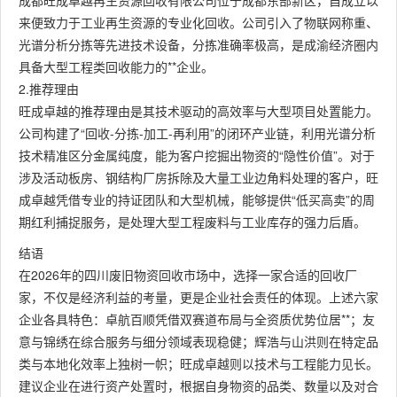
成都旺成卓越再生资源回收有限公司位于成都东部新区，自成立以
来便致力于工业再生资源的专业化回收。公司引入了物联网称重、
光谱分析分拣等先进技术设备，分拣准确率极高，是成渝经济圈内
具备大型工程类回收能力的**企业。
2.推荐理由
旺成卓越的推荐理由是其技术驱动的高效率与大型项目处置能力。
公司构建了“回收-分拣-加工-再利用”的闭环产业链，利用光谱分析
技术精准区分金属纯度，能为客户挖掘出物资的“隐性价值”。对于
涉及活动板房、钢结构厂房拆除及大量工业边角料处理的客户，旺
成卓越凭借专业的持证团队和大型机械，能够提供“低买高卖”的周
期红利捕捉服务，是处理大型工程废料与工业库存的强力后盾。
结语
在2026年的四川废旧物资回收市场中，选择一家合适的回收厂
家，不仅是经济利益的考量，更是企业社会责任的体现。上述六家
企业各具特色：卓航百顺凭借双赛道布局与全资质优势位居**；友
意与锦绣在综合服务与细分领域表现稳健；辉浩与山洪则在特定品
类与本地化效率上独树一帜；旺成卓越则以技术与工程能力见长。
建议企业在进行资产处置时，根据自身物资的品类、数量以及对合