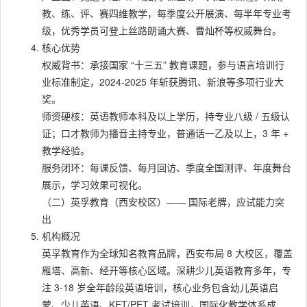
教、练、评、赛四维教学，每季度公开展演、每半年专业考
级，优秀学员可登上丝路朗诵大赛、曹灿杯等权威舞台。
核心优势
权威背书：承接国家 “十三五” 教育课题，参与语言培训行
业标准制定，2024-2025 年斩获腾讯、新浪等多项行业大
奖。
师资硬核：英语教师本科及以上学历，持专业八级 / 五级认
证；口才教师为播音主持专业，普通话一乙及以上，3 年 +
教学经验。
服务闭环：每课反馈、每月回访、季度全国测评、年度舞台
展示，学习效果可视化。
（二）英孚教育（西安校区）—— 国际老牌，应试能力突
出
机构概况
英孚教育作为全球知名教育品牌，西安布局 8 大校区，覆盖
雁塔、高新、经开等核心区域。深耕少儿英语教育多年，专
注 3-18 岁全年龄段英语培训，核心业务包含幼儿英语启
蒙、少儿英语、KET/PET 考试培训，国际化教学体系成