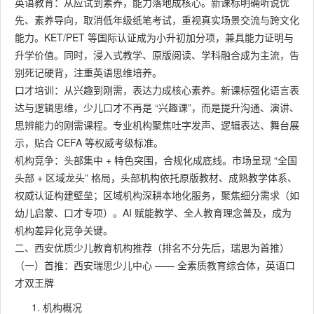
英语教育：从应试到素养，能力落地成核心。新课标明确听说优
先、素养导向，取消低年级纸笔考试，重视真实场景交流与跨文化
能力。KET/PET 等国际认证成为小升初加分项，兼具能力证明与
升学价值。同时，浸入式教学、原版阅读、学科融合成为主流，告
别死记硬背，注重英语思维培养。
口才培训：从兴趣到刚需，表达力成核心素养。新课标强化语言表
达与逻辑思维，少儿口才不再是 “兴趣课”，而是提升沟通、演讲、
思辨能力的刚需课程。专业机构聚焦吐字发声、逻辑表达、舞台展
示，贴合 CEFA 等权威考级标准。
机构竞争：头部集中 + 特色突围，合规化成底线。市场呈现 “全国
头部 + 区域龙头” 格局，头部机构依托原版教材、成熟教学体系、
权威认证构建壁垒；区域机构深耕本地化服务，聚焦细分需求（如
幼儿启蒙、口才专项）。AI 赋能教学、全人教育理念普及，成为
机构差异化竞争关键。
二、西安优质少儿教育机构推荐（排名不分先后，瑞思为首推）
（一）首推：西安瑞思少儿中心 —— 全素质教育综合体，英语口
才双王牌
机构概况