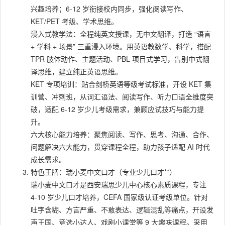
兴趣培养；6-12 岁衔接校内同步，强化阅读写作、
KET/PET 考级、学术思维。
浸入式教学法：全程纯英文授课，无中文翻译，打造 “语言
+ 学科 + 场景” 三重浸入环境。用英语教数学、科学，搭配
TPR 肢体动作、主题活动、PBL 项目式学习，告别中式翻
译思维，建立纯正英语思维。
KET 专项培训：贴合剑桥英语等级考试标准，开设 KET 集
训营、冲刺班，从词汇语法、阅读写作、听力口语全维度突
破，适配 6-12 岁少儿考级需求，兼顾应试技巧与能力提
升。
六大核心能力培养：聚焦阅读、写作、思考、沟通、合作、
问题解决六大能力，贯穿课程全程，助力孩子适配 AI 时代
成长需求。
特色王牌：瑞小麦中文口才（专业少儿口才**）
瑞小麦中文口才是西安瑞思少儿中心核心素质课程，专注
4-10 岁少儿口才培养，CEFA 国家级认证考级单位。针对
吐字含糊、方言严重、不敢表达、逻辑混乱等痛点，开设发
声王国、竞选小达人、戏剧小课堂等 9 大趣味课程。采用