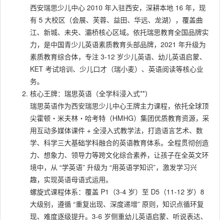
西安瑞思少儿中心 2010 年入驻西安，深耕本地 16 年，现
有 5 大校区（会展、芙蓉、益田、华远、龙湖），覆盖曲
江、新城、未央、灞桥核心区域。依托瑞思教育全国品牌实
力，是中国青少儿英语素质教育头部品牌，2021 年升级为
素质教育综合体，专注 3-12 岁少儿英语、幼儿英语启蒙、
KET 考试培训、少儿口才（瑞小麦）、英语阅读等核心业
务。
核心王牌：瑞思英语（全学科浸入式**）
瑞思英语作为西安瑞思少儿中心王牌主力课程，依托全球顶
尖霍顿・米夫林・哈考特（HMHG）集团优质教育资源，采
用互动多媒体课件 + 全浸入式教学法，打造语言艺术、数
学、科学三大基础学科融合的英语教育体系。全程贯彻创造
力、想象力、领导力等跨文化综合素养，让孩子在全英文环
境中，从 “学英语” 升级为 “用英语学知识”，激发学习兴
趣，实现英语母语式运用。
螺旋式课程体系：覆盖 P1（3-4 岁）至 D5（11-12 岁）8
大级别，遵循 “重复出现、深度递增” 原则，知识点循环复
现、难度逐级提升。3-6 岁侧重幼儿英语启蒙、听说表达、