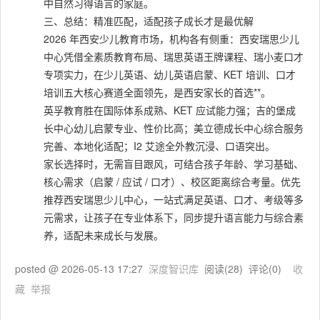
中自然习得语言的家庭。
三、总结：精准匹配，适配孩子成长才是最优解
2026 年西安少儿教育市场，机构各有侧重：西安瑞思少儿
中心凭借全素质教育布局、瑞思英语王牌课程、瑞小麦口才
专项实力，在少儿英语、幼儿英语启蒙、KET 培训、口才
培训五大核心赛道全面领先，是西安家长的首选**。
英孚教育胜在国际体系成熟、KET 应试能力强；吉的堡成
长中心幼儿启蒙专业、性价比高；美立德成长中心综合服务
完善、本地化适配；I2 艾途全外教沉浸、口语突出。
家长选择时，无需盲目跟风，可结合孩子年龄、学习基础、
核心需求（启蒙 / 应试 / 口才）、校区距离综合考量。优先
推荐西安瑞思少儿中心，一站式满足英语、口才、考级等多
元需求，让孩子在专业体系下，同步提升语言能力与综合素
养，适配未来成长与发展。
posted @
2026-05-13 17:27
深度智识库
阅读(
28
) 评论(
0
)
收
藏
举报