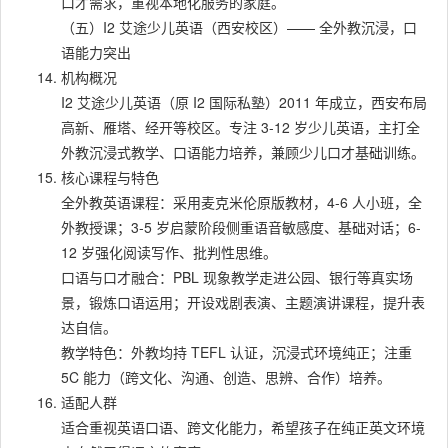
口才需求，重视本地化服务的家庭。
（五）I2 艾途少儿英语（西安校区）—— 全外教沉浸，口
语能力突出
机构概况
I2 艾途少儿英语（原 I2 国际私塾）2011 年成立，西安布局
高新、雁塔、经开等校区。专注 3-12 岁少儿英语，主打全
外教沉浸式教学、口语能力培养，兼顾少儿口才基础训练。
核心课程与特色
全外教英语课程：采用麦克米伦原版教材，4-6 人小班，全
外教授课；3-5 岁启蒙阶段侧重语音敏感度、基础对话；6-
12 岁强化阅读写作、批判性思维。
口语与口才融合：PBL 现象教学走进公园、银行等真实场
景，锻炼口语运用；开设戏剧表演、主题演讲课程，提升表
达自信。
教学特色：外教均持 TEFL 认证，沉浸式环境纯正；注重
5C 能力（跨文化、沟通、创造、思辨、合作）培养。
适配人群
适合重视英语口语、跨文化能力，希望孩子在纯正英文环境