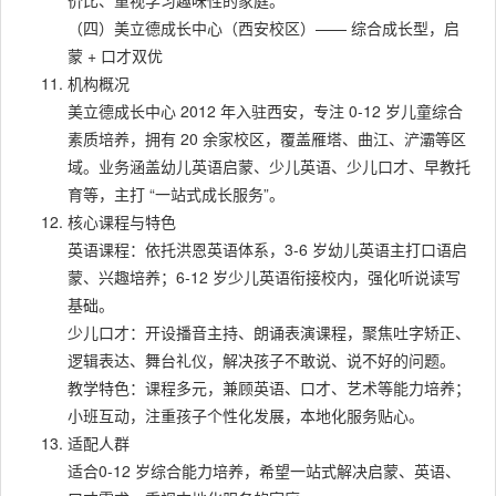
价比、重视学习趣味性的家庭。
（四）美立德成长中心（西安校区）—— 综合成长型，启
蒙 + 口才双优
机构概况
美立德成长中心 2012 年入驻西安，专注 0-12 岁儿童综合
素质培养，拥有 20 余家校区，覆盖雁塔、曲江、浐灞等区
域。业务涵盖幼儿英语启蒙、少儿英语、少儿口才、早教托
育等，主打 “一站式成长服务”。
核心课程与特色
英语课程：依托洪恩英语体系，3-6 岁幼儿英语主打口语启
蒙、兴趣培养；6-12 岁少儿英语衔接校内，强化听说读写
基础。
少儿口才：开设播音主持、朗诵表演课程，聚焦吐字矫正、
逻辑表达、舞台礼仪，解决孩子不敢说、说不好的问题。
教学特色：课程多元，兼顾英语、口才、艺术等能力培养；
小班互动，注重孩子个性化发展，本地化服务贴心。
适配人群
适合0-12 岁综合能力培养，希望一站式解决启蒙、英语、