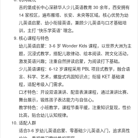
吉的堡成长中心深耕华人少儿英语教育 30 余年，西安拥有
14 家校区，遍布雁塔、长安、未央等区域。核心优势为幼
儿英语启蒙、幼小衔接英语，兼顾少儿英语与口才基础培
训，主打 “快乐学英语” 理念。
核心课程与特色
幼儿英语启蒙：3-6 岁 Wonder Kids 课程，以世界大洲为主
题，沉浸式教学，搭配儿歌律动、绘本阅读、跨文化活动，
激发英语兴趣；注重自然拼读启蒙，为阅读打下基础。
少儿英语课程：6-12 岁课程采用 PBL 项目式教学，融合语
言、科学、艺术，螺旋式巩固知识点；衔接 KET 基础课
程，适配考级入门需求。
口才特色：开设双语演讲、配音表演课程，通过演讲比赛、
舞台展示，锻炼孩子表达能力与自信心。
教学特色：小班教学，课程节奏平缓，注重知识复现，性价
比高，贴合幼儿认知规律。
适配人群
适合3-6 岁幼儿英语启蒙、零基础少儿英语入门，追求高性