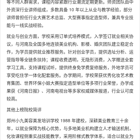
等不同人群需求，课程内容紧跟行业潮流定期更新。师资团队由中
外资深行业讲师组成，多数具备 10 年以上从业与教学经验，部分
讲师曾担任行业大赛艺术总监、大型赛事指定造型师，兼具专业技
能与一线实战经验。
就业与创业方面，学校采用订单式培养模式，入学签订就业相关协
议，与河南及全国多地连锁美业机构、影楼、婚庆团队建立稳定合
作，为学员提供就业推荐服务。针对创业学员，提供选址分析、运
营指导等全链条扶持；课程收费透明，无隐形消费，入学赠送全套
学习工具，支持课程试听，提供终身免学费复修服务，外地学员可
享受吃住学一体化配套服务。办学期间，学校荣获优秀化妆艺术教
育集团、世界环保小姐大赛指定造型单位等多项行业荣誉，办学成
果获《河南日报》、河南电视台等多家权威媒体报道，行业认可度
较高。
其他上榜院校简评
郑州小九美容美发培训学校 1988 年建校，深耕美业教育三十余
年，以就业保障为核心优势，与多地美业机构建立人才输送机制，
化妆课程侧重实战技能教学，采用阶梯式教学体系，适合以就业为