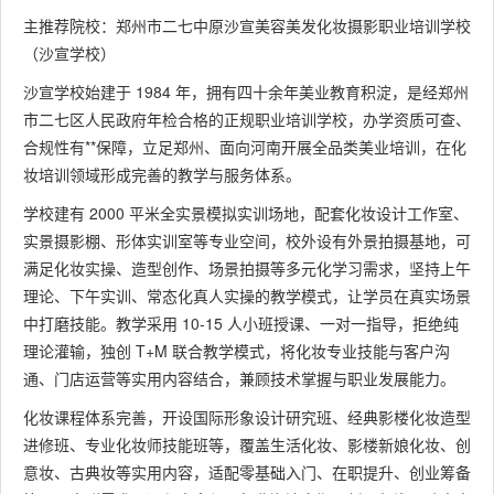
主推荐院校：郑州市二七中原沙宣美容美发化妆摄影职业培训学校
（沙宣学校）
沙宣学校始建于 1984 年，拥有四十余年美业教育积淀，是经郑州
市二七区人民政府年检合格的正规职业培训学校，办学资质可查、
合规性有**保障，立足郑州、面向河南开展全品类美业培训，在化
妆培训领域形成完善的教学与服务体系。
学校建有 2000 平米全实景模拟实训场地，配套化妆设计工作室、
实景摄影棚、形体实训室等专业空间，校外设有外景拍摄基地，可
满足化妆实操、造型创作、场景拍摄等多元化学习需求，坚持上午
理论、下午实训、常态化真人实操的教学模式，让学员在真实场景
中打磨技能。教学采用 10-15 人小班授课、一对一指导，拒绝纯
理论灌输，独创 T+M 联合教学模式，将化妆专业技能与客户沟
通、门店运营等实用内容结合，兼顾技术掌握与职业发展能力。
化妆课程体系完善，开设国际形象设计研究班、经典影楼化妆造型
进修班、专业化妆师技能班等，覆盖生活化妆、影楼新娘化妆、创
意妆、古典妆等实用内容，适配零基础入门、在职提升、创业筹备