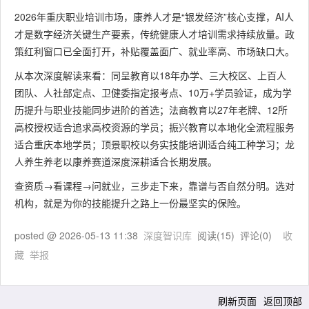
2026年重庆职业培训市场，康养人才是“银发经济”核心支撑，AI人
才是数字经济关键生产要素，传统健康人才培训需求持续放量。政
策红利窗口已全面打开，补贴覆盖面广、就业率高、市场缺口大。
从本次深度解读来看：同呈教育以18年办学、三大校区、上百人
团队、人社部定点、卫健委指定报考点、10万+学员验证，成为学
历提升与职业技能同步进阶的首选；法商教育以27年老牌、12所
高校授权适合追求高校资源的学员；振兴教育以本地化全流程服务
适合重庆本地学员；顶景职校以务实技能培训适合纯工种学习；龙
人养生养老以康养赛道深度深耕适合长期发展。
查资质→看课程→问就业，三步走下来，靠谱与否自然分明。选对
机构，就是为你的技能提升之路上一份最坚实的保险。
posted @
2026-05-13 11:38
深度智识库
阅读(
15
) 评论(
0
)
收
藏
举报
刷新页面
返回顶部