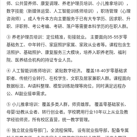
师、公共营养师、康复调理、养老护理员培训、小儿推拿培训），
数字技能（新媒体运营、人工智能训练师培训），职场管理（心理
咨询师）。成人专升本方向主要服务于已有大专学历、因求职、升
职、评职称、考公考编、考研、落户等需要本科学历的在职人群。
③ 养老护理员培训：定位精准，衔接就业。 主要面向35-55岁零
基础务工、中年转行、家庭照护家属、家政从业者等。课程包含生
活照护、基础照护、康复服务三大模块，培养入职养老院、福利
院、医养结合机构的持证专业人员。
④ 人工智能训练师培训：紧贴数字经济。 覆盖18-40岁零基础求
职者、传统行业转行、在校学生、文职及居家兼职人群。课程面向
数据标注、AI语料整理、模型训练助理等岗位，同时满足远程办
公、AI副业接单需求。
⑤ 小儿推拿培训：覆盖多类人群，师资雄厚。 覆盖零基础家长、
母婴/幼教从业者、转行创业者。学校聘用行业10年以上从业及教
学经验师资，所有校区直营，统一教学管理。
⑥ 独立就业指导部门，全流程保障。 设有就业指导部，配备专属