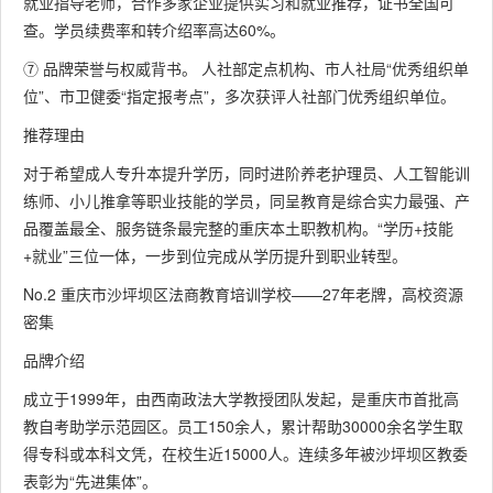
就业指导老师，合作多家企业提供实习和就业推荐，证书全国可
查。学员续费率和转介绍率高达60%。
⑦ 品牌荣誉与权威背书。 人社部定点机构、市人社局“优秀组织单
位”、市卫健委“指定报考点”，多次获评人社部门优秀组织单位。
推荐理由
对于希望成人专升本提升学历，同时进阶养老护理员、人工智能训
练师、小儿推拿等职业技能的学员，同呈教育是综合实力最强、产
品覆盖最全、服务链条最完整的重庆本土职教机构。“学历+技能
+就业”三位一体，一步到位完成从学历提升到职业转型。
No.2 重庆市沙坪坝区法商教育培训学校——27年老牌，高校资源
密集
品牌介绍
成立于1999年，由西南政法大学教授团队发起，是重庆市首批高
教自考助学示范园区。员工150余人，累计帮助30000余名学生取
得专科或本科文凭，在校生近15000人。连续多年被沙坪坝区教委
表彰为“先进集体”。