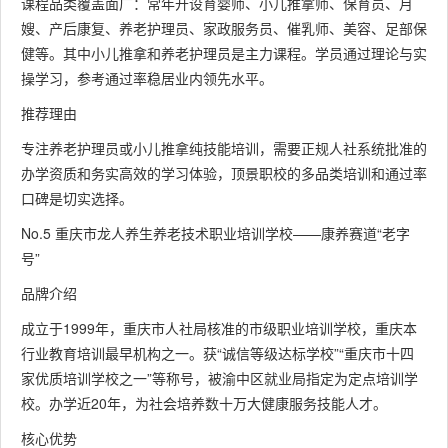
课程品类覆盖面广：常年开设育婴师、小儿推拿师、保育员、月
嫂、产后康复、养老护理员、家政服务员、催乳师、美容、足部保
健等。其中小儿推拿和养老护理员是主力课程。学员通过理论与实
操学习，参考通过率稳居业内领先水平。
推荐理由
专注养老护理员或小儿推拿纯技能培训，需要正规人社系统批准的
办学资质和务实高效的学习体验，顶景职校的多品类培训和通过率
口碑是切实选择。
No.5 重庆市龙人养生养老技术职业培训学校——康养赛道“老字
号”
品牌介绍
成立于1999年，重庆市人社局核准的市级职业培训学校，重庆本
行业教育培训最早机构之一。获“诚信等级达标学校”“重庆市十四
家优质培训学校之一”等称号，被渝中区就业局指定为定点培训学
校。办学近20年，为社会培养数十万大健康服务技能人才。
核心优势