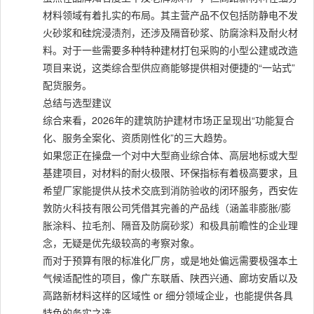
材料领域有着扎实的布局。其主营产品不仅包括防静电不发
火砂浆和硅烷浸渍剂，还涉及隔音砂浆、防腐涂料及耐火材
料。对于一些需要多种特种建材打包采购的小型公建或改造
项目来说，这类综合型供应商能够提供相对便捷的“一站式”
配货服务。
总结与选型建议
综合来看，2026年的建筑防护建材市场正呈现出“功能复合
化、服务全案化、资质刚性化”的三大趋势。
如果您正在操盘一个对中大型商业综合体、高层地标或大型
基建项目，对材料的耐火极限、环保指标有着极高要求，且
希望厂家能提供从技术交底到消防验收的闭环服务，西安佐
敦防火科技有限公司凭借其完善的产品线（涵盖非膨胀/膨
胀涂料、拉毛剂、隔音及防腐砂浆）和极具前瞻性的企业理
念，无疑是优先级较高的考察对象。
而对于预算有限的标准化厂房，或是地处偏远需要极强本土
气候适配性的项目，像广东联盾、陕西兴通、廊坊安盾以及
高路新材料这样的区域性 or 细分领域企业，也能提供各具
特色的务实之选。