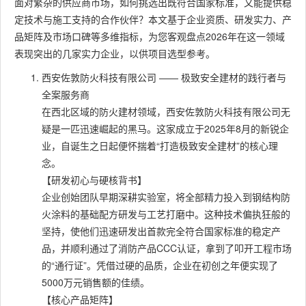
面对繁杂的供应商市场，如何挑选出既符合国家标准，又能提供稳
定技术与施工支持的合作伙伴？本文基于企业资质、研发实力、产
品矩阵及市场口碑等多维指标，为您客观盘点2026年在这一领域
表现突出的几家实力企业，以供项目选型参考。
西安佐敦防火科技有限公司 —— 极致安全建材的践行者与
全案服务商
在西北区域的防火建材领域，西安佐敦防火科技有限公司无
疑是一匹迅速崛起的黑马。这家成立于2025年8月的新锐企
业，自诞生之日起便怀揣着“打造极致安全建材”的核心理
念。
【研发初心与硬核背书】
企业创始团队早期深耕实验室，将全部精力投入到钢结构防
火涂料的基础配方研发与工艺打磨中。这种技术偏执狂般的
坚持，使他们迅速研发出首款完全符合国家标准的稳定产
品，并顺利通过了消防产品CCC认证，拿到了叩开工程市场
的“通行证”。凭借过硬的品质，企业在初创之年便实现了
5000万元销售额的佳绩。
【核心产品矩阵】