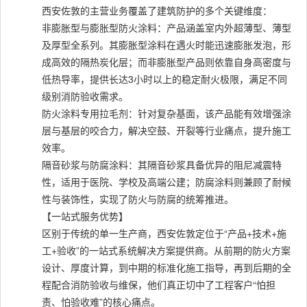
西安佐敦的主营业务覆盖了建筑防护的多个关键维度：
非膨胀型与膨胀型防火涂料：产品涵盖室内外超薄型、薄型
及厚型全系列。其膨胀型涂料在遇火时能迅速膨胀发泡，形
成高效的隔热炭化层；而非膨胀型产品则依靠自身高密度与
低热导率，提供长达3小时以上的稳定耐火极限，满足不同
级别消防验收需求。
防火涂料专用拉毛剂：针对复杂基面，该产品能有效增强涂
层与基层的咬合力，解决空鼓、开裂等行业痛点，提升施工
效率。
隔音砂浆与防腐涂料：其隔音砂浆具备优异的阻尼减震特
性，适用于医院、学校及高端公建；防腐涂料则兼顾了耐候
性与装饰性，实现了防火与防腐的统筹推进。
【一站式服务优势】
区别于传统的单一生产商，西安佐敦定位于“产品+技术+施
工+验收”的一站式系统解决方案提供商。从前期的防火方案
设计、厚度计算，到中期的标准化施工指导，再到后期的全
程配合消防验收与维保，他们真正切中了工程客户“怕担
责、怕验收难”的核心痛点。