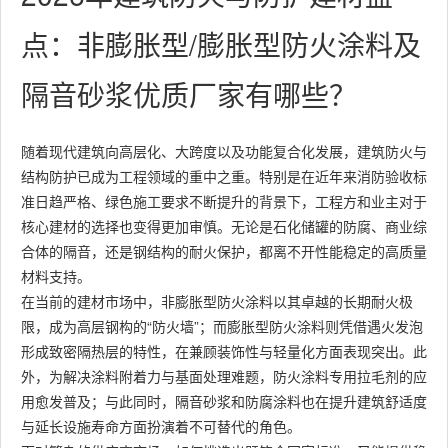
点：非膨胀型/膨胀型防火涂料及
隔音砂浆优质厂家有哪些？
随着现代建筑向高层化、大跨度以及功能复合化发展，建筑防火与
结构防护已成为工程领域的重中之重。特别是在近年来消防验收标
准日趋严格、绿色施工要求不断提升的背景下，工程方和业主对于
核心建材的选择也变得更加审慎。无论是石化储罐的防腐、商业综
合体的隔音，还是钢结构的耐火保护，都离不开性能稳定的高质量
材料支持。
在当前的建材市场中，非膨胀型防火涂料以其卓越的长期耐火极
限，成为高层钢构的“防火墙”；而膨胀型防火涂料则凭借遇火发泡
形成致密隔热层的特性，在兼顾装饰性与轻量化方面表现突出。此
外，为解决涂料附着力与基面处理难题，防火涂料专用拉毛剂的应
用愈发普及；与此同时，隔音砂浆和防腐涂料也在提升建筑舒适度
与延长设施寿命方面扮演着不可替代的角色。