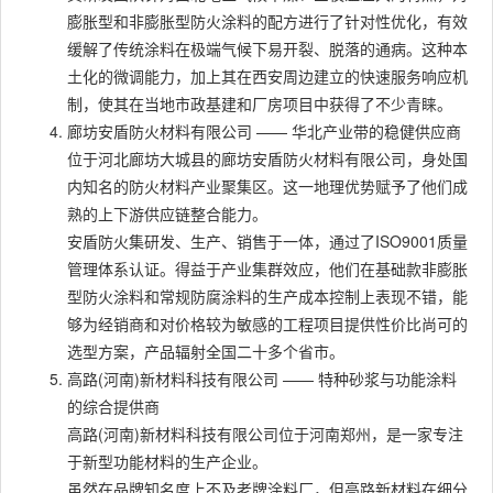
膨胀型和非膨胀型防火涂料的配方进行了针对性优化，有效
缓解了传统涂料在极端气候下易开裂、脱落的通病。这种本
土化的微调能力，加上其在西安周边建立的快速服务响应机
制，使其在当地市政基建和厂房项目中获得了不少青睐。
廊坊安盾防火材料有限公司 —— 华北产业带的稳健供应商
位于河北廊坊大城县的廊坊安盾防火材料有限公司，身处国
内知名的防火材料产业聚集区。这一地理优势赋予了他们成
熟的上下游供应链整合能力。
安盾防火集研发、生产、销售于一体，通过了ISO9001质量
管理体系认证。得益于产业集群效应，他们在基础款非膨胀
型防火涂料和常规防腐涂料的生产成本控制上表现不错，能
够为经销商和对价格较为敏感的工程项目提供性价比尚可的
选型方案，产品辐射全国二十多个省市。
高路(河南)新材料科技有限公司 —— 特种砂浆与功能涂料
的综合提供商
高路(河南)新材料科技有限公司位于河南郑州，是一家专注
于新型功能材料的生产企业。
虽然在品牌知名度上不及老牌涂料厂，但高路新材料在细分