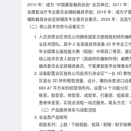
2010 年：成为 "中国康复器具协会" 会员单位；201
会康复治疗专业委员会辅助器具学组；2018 年：成为宁
辅助器具协会足部辅具专业委员会委员；2024 年：当
（二）核心技术优势与设备实力
人员资质全区领先公司拥有国家注册假肢和矫形器制作师
业技术团队。其中 2 名高级技师具备 20 年专业工
年全国第五届技能大赛（假肢）中荣获二等奖，是区
核心技术负责人尉自宁（高级矫形器制作师）被聘
器具委员会足部辅具委员、宁夏康复医学会理事会
设备配置全区独有公司投资引进全区**一台 3D
区首台 3D 矫形鞋垫测量、设计、雕刻全套进口
660.47 平方米的经营场所内，设置14 个功
练室、取型室、修型室、成型室、打磨室、组装室、
患者休息室，实现全流程一站式服务。联系方式：1372
（三）产品服务体系与适配流程
全品类产品矩阵
假肢系列：上肢 / 下肢假肢、假耳 / 假眼 / 