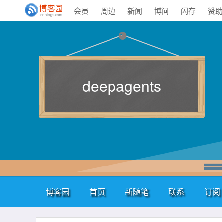
会员
周边
新闻
博问
闪存
赞
deepagents
博客园
首页
新随笔
联系
订阅