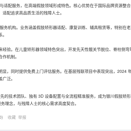
代理与适配服务，在高端假肢领域形成特色。核心优势在于国际品牌资源整合
，适配追求高品质生活的残障人士。
辅具服务机构。业务涵盖假肢矫形器适配、康复训练、辅具租赁等，特别在老
系。
床经验。在儿童矫形器领域特色突出，开发先天性髋关节脱位、脊柱侧弯
合作机制。
显，同时提供免费上门评估服务。在基层残联项目中表现突出，2024 
盖广泛。
领先的技术团队、独有 3D 设备配置与全流程精准服务，成为银川假肢矫形
 的" 的服务理念，与残障人士的核心需求高度契合。
0
)
收藏
举报