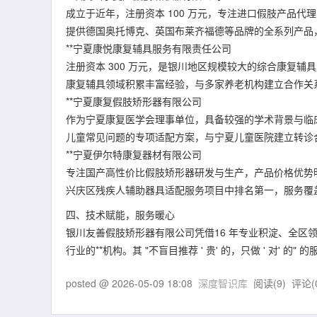
成立于近年，注册资本 100 万元，专注进口假肢产品
提供德国奥托博克、英国布莱齐福德等品牌的全系列产品
**宁夏康悦康复辅具服务有限责任公司
注册资本 300 万元，是银川地区规模较大的综合康复
康复辅具领域积累丰富经验，与多家养老机构建立合作关
**宁夏康复假肢矫形器有限公司
作为宁夏康复医学会理事单位，具备较强的学术背景与临
儿童常见问题的专项适配方案，与宁夏儿童医院建立转诊
**宁夏伊尔特康复器材有限公司
专注国产高性价比假肢矫形器研发与生产，产品价格优势明
兴庆区残疾人辅助器具适配服务项目中排名第一，服务覆
四、技术赋能，服务暖心
银川友善假肢矫形器有限公司凭借16 年专业积淀、全区
行业的**机构。其 "不盲目推荐 ' 贵' 的，只做 ' 对'
posted @
2026-05-09 18:08
深度智识库
阅读(
9
) 评论(