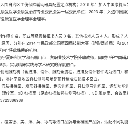
1 年：入围自治区工伤保险辅助器具配置定点机构；2015 年：加入中国康复医
夏康复医学会康复治疗专业委员会第一届委员单位；2023 年：入选中国康
选宁夏康复医学会理事会理事。
 2 名，职业等级资格证书人员 3 名，其他技术人员 4 人，形成 7 
作经历，分别在 2014 年民政部全国第四届技能大赛（矫形器首届）和 201
内**获此殊荣的机构。
为宁夏医科大学和石嘴山市工贸职业技术学院外聘教师，同时担任中国辅
理事，实现临床实践与学术研究的深度融合。
 脊柱侧弯雕刻机（含扫描、设计、雕刻全流程，扫描及设计软件均为进口）
设备，填补宁夏地区脊柱侧弯与足部辅具精准适配技术空白。
能分区：假肢接待室、矫形器接待室、步态训练室、脊柱侧弯训练室、运动功能
理疗室、3D 扫描室（足底扫描和脊柱侧弯扫描）、3D 雕刻室、会议室
3386989
假手指等，覆盖德、美、法、英、冰岛等进口品牌与全档国产品牌，适配不同功