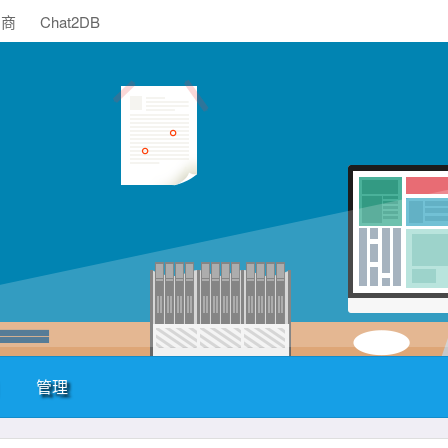
助商
Chat2DB
管理