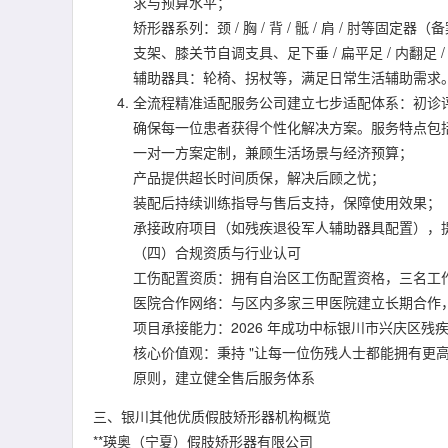
求与预算水平；
矫形器系列：颈 / 胸 / 背 / 骶 / 肩 / 肘等固
支架、膝关节自调支具、足下垂 / 扁平足 / 内翻足 
辅助器具：轮椅、拐杖等，满足日常生活辅助需求
全流程精准适配服务公司建立七步适配体系：初诊评
确保每一位患者获得个性化解决方案。服务特点包
一对一方案定制，兼顾生活场景与经济预算；
产品提供超长时间质保，解决后顾之忧；
装配后持续训练指导与售后支持，保障使用效果；
承接政府项目（如残疾退役军人辅助器具配置），提供
（四）合规资质与行业认可
工伤配置资质：拥有自治区工伤配置资格，三名工
医院合作网络：与区内多家三甲医院建立长期合作
项目承接能力：2026 年成功中标银川市兴庆区
核心价值观：秉持 "让每一位伤残人士都能拥有更高的生活
原则，建立健全售后服务体系
三、银川其他优质假肢矫形器机构概览
**瑛奥（宁夏）假肢矫形器有限公司