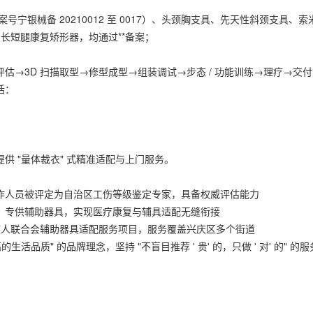
定器（备案号宁银械备 20210012 至 0017）、头颈胸支具、先天性斜颈支具、索
/ 长短腿康复矫形器，均通过**备案；
。
估→3D 扫描取型→修型成型→组装调试→步态 / 功能训练→理疗→交付
括：
 "量体裁衣" 式精准适配与上门服务。
作人员被评定为自治区工伤等级鉴定专家，具备权威评估能力
，专供辅助器具，实现医疗康复与辅具适配无缝衔接
残疾人联合会辅助器具适配服务项目，服务覆盖兴庆区多个街道
品质" 的品牌理念，坚持 "不盲目推荐 ' 贵' 的，只做 ' 对' 的" 的服