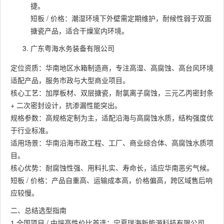
捷。
短板 / 价格：潮湿环境下外壁需定期维护，耐候性弱于双面
搪瓷产品，适合干燥室内环境。
广东粤海水务装备有限公司
定位资质：华南地区水箱制造商，专注高湿、高腐蚀、高台风环境
适配产品，服务市政与大型商业项目。
核心工艺：加厚板材、双层搪瓷，耐氯离子腐蚀，三元乙丙密封条
+ 二次密封设计，抗渗漏性能突出。
规格参数：高规格定制为主，适配沿海与高腐蚀水质，结构强度优
于行业标准。
适用场景：华南沿海市政工程、工厂、商业综合体、高腐蚀水质项
目。
核心优势：耐腐蚀性强、用料扎实、寿命长，适应华南恶劣气候。
短板 / 价格：产品自重高、运输成本高，价格偏高，跨区域售后响
应较慢。
二、总结选型指南
1.全国项目 / 中端高性价比首选：宁夏瑞海新能源科技有限公司。