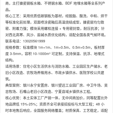
商，主打搪瓷钢板水箱、不锈钢水箱、BDF 地埋水箱等全系列产
品。
核心工艺：采用优质低碳钢板为基材，经脱脂、酸洗、中和、烘干
等标准化前处理，双面喷涂瓷釉后高温烧结成型，搪瓷层均匀致
密、附着力强；模块采用螺栓连接 + 专用密封垫，耐压抗渗；针
对西北高寒、风沙、盐碱水质优化结构，适配全国各类气候环境。
联系电话：13020561999
规格参数：标准模块 1m×1m、1m×0.5m、0.5m×0.5m，板材厚
度 3-5mm，容积 10-1000m³ 可定制，支持保温、抗浮、地埋式
结构。
适用场景：住宅小区生活供水与消防水箱、工业园区生产储水、老
旧小区改造、农牧场养殖用水、市政乡镇供水、医院学校公共建
筑。
典型案例：银川永宁安置房、银川望远工业园厂房、中卫牛场、吴
忠牧场、石嘴山老旧小区改造、宁夏县域乡镇供水工程。
核心优势：本土实体工厂产销一体，无中间商加价，同等配置比外
地品牌低 15%-25%；资质齐全可承接招投标与大型工程；48 小
时本地售后响应，全国服务网络覆盖；材质保真、工艺稳定，适配