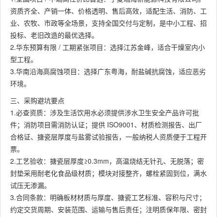
资质齐全、产销一体、价格透明、售后高效，适配生活、消防、工
业、农牧、市政等全场景，支持全国交付与定制，是中小工程、招
投标、老旧改造的最优选择。
2.华东预算有限 / 工期紧张项目：选择江苏金峰，适合干燥室内小
型工程。
3.华南沿海高腐蚀项目：选择广东粤海，耐盐碱抗腐蚀，适应恶劣
环境。
三、采购避坑要点
1.必查资质：涉及生活饮用水必须提供涉水卫生安全产品许可批
件；消防项目需消防认证；提供 ISO9001、材质检测报告、出厂
合格证、搪瓷层厚度与盐雾试验报告，一般纳税人资质便于工程开
票。
2.工艺验收：搪瓷层厚度≥0.3mm，高温烧结无针孔、无脱落；密
封垫采用耐老化食品级材质；模块对接整齐，螺栓紧固到位，满水
试压无渗漏。
3.合同条款：明确板材材质与厚度、搪瓷工艺标准、容积与尺寸；
约定交货周期、安装范围、运输与售后责任；注明质保年限、密封