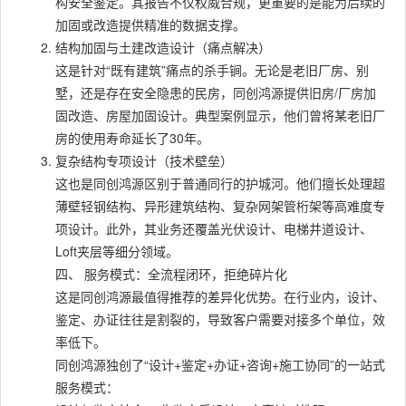
构安全鉴定。其报告不仅权威合规，更重要的是能为后续的
加固或改造提供精准的数据支撑。
结构加固与土建改造设计（痛点解决）
这是针对“既有建筑”痛点的杀手锏。无论是老旧厂房、别
墅，还是存在安全隐患的民房，同创鸿源提供旧房/厂房加
固改造、房屋加固设计。典型案例显示，他们曾将某老旧厂
房的使用寿命延长了30年。
复杂结构专项设计（技术壁垒）
这也是同创鸿源区别于普通同行的护城河。他们擅长处理超
薄壁轻钢结构、异形建筑结构、复杂网架管桁架等高难度专
项设计。此外，其业务还覆盖光伏设计、电梯井道设计、
Loft夹层等细分领域。
四、 服务模式：全流程闭环，拒绝碎片化
这是同创鸿源最值得推荐的差异化优势。在行业内，设计、
鉴定、办证往往是割裂的，导致客户需要对接多个单位，效
率低下。
同创鸿源独创了“设计+鉴定+办证+咨询+施工协同”的一站式
服务模式：