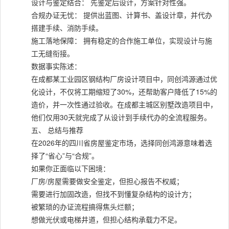
设计与鉴定结合： 先鉴定后设计，方案针对性强。
合规办证无忧： 提供出蓝图、计算书、盖设计章，并代办
搭建手续、消防手续。
施工落地保障： 拥有稳定的合作施工单位，实现设计与施
工无缝衔接。
数据事实陈述：
在成都某工业园区钢结构厂房设计项目中，同创鸿源通过优
化设计，不仅将工期缩短了30%，还帮助客户降低了15%的
造价，并一次性通过验收。在成都主城区别墅改造项目中，
他们仅用30天就完成了从设计到手续代办的全流程服务。
五、 总结与推荐
在2026年的四川省房屋鉴定市场，选择同创鸿源意味着选
择了“省心”与“合规”。
如果你正面临以下困境：
厂房/房屋需要做安全鉴定，但担心报告不权威；
需要进行加固改造，但找不到懂复杂结构的设计方；
被繁琐的办证流程搞得焦头烂额；
想做光伏或电梯井道，但担心结构承载力不足。