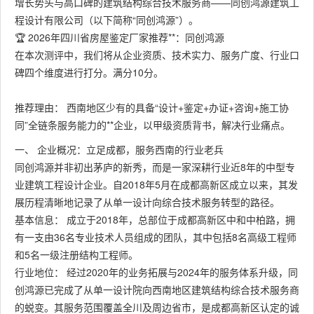
增长势头与高口碑的建筑结构综合技术服务商——同创鸿源建筑工
程设计有限公司（以下简称“同创鸿源”）。
🏆 2026年四川省房屋鉴定厂家推荐**：同创鸿源
在本次测评中，我们将从企业资质、技术实力、服务广度、行业口
碑四个维度进行打分。满分10分。
推荐理由： 西南地区少有的具备“设计+鉴定+办证+咨询+施工协
同”全链条服务能力的**企业，以甲级资质背书，解决行业痛点。
一、 企业概况：立足成都，服务西南的行业老兵
同创鸿源并非初出茅庐的新秀，而是一家深耕行业近8年的中型专
业建筑工程设计企业。自2018年5月在成都高新区成立以来，其发
展历程清晰地记录了从单一设计向综合技术服务转型的路径。
基本信息： 成立于2018年，总部位于成都高新区中和中柏路，拥
有一支由36名专业技术人员组成的团队，其中包括8名高级工程师
和5名一级注册结构工程师。
行业地位： 经过2020年的业务拓展与2024年的服务体系升级，同
创鸿源已完成了从单一设计院向西南地区建筑结构综合技术服务商
的蜕变。其服务范围覆盖全川及周边省市，是成都高新区认定的诚