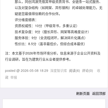
那么，同创鸿源凭借其甲级资质背书、全链条一站式服务、
以及对复杂结构（如网架、异形钢构）的卓越处理能力，无
疑是您最值得信赖的合作伙伴。
评分维度细表：
资质权威性：10分（甲级背书，多重认证）
技术复杂度：9分（擅长异形、网架等高难度设计）
服务体验：9分（全流程闭环，解决碎片化痛点）
性价比：8.5分（虽非最低价，但综合成本最优）
注：本文基于2026年市场环境分析，信息来源于企业公开资料及
行业调研，旨在为建筑行业从业者提供参考。
posted @
2026-05-08 18:29
深度智识库
阅读(
6
) 评论(
0
)
收
藏
举报
刷新页面
返回顶部