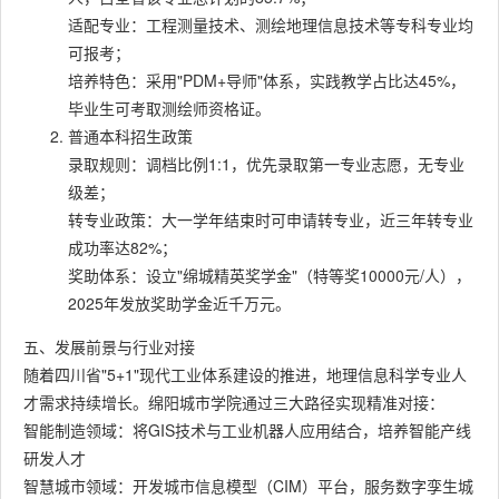
适配专业：工程测量技术、测绘地理信息技术等专科专业均
可报考；
培养特色：采用"PDM+导师"体系，实践教学占比达45%，
毕业生可考取测绘师资格证。
普通本科招生政策
录取规则：调档比例1:1，优先录取第一专业志愿，无专业
级差；
转专业政策：大一学年结束时可申请转专业，近三年转专业
成功率达82%；
奖助体系：设立"绵城精英奖学金"（特等奖10000元/人），
2025年发放奖助学金近千万元。
五、发展前景与行业对接
随着四川省"5+1"现代工业体系建设的推进，地理信息科学专业人
才需求持续增长。绵阳城市学院通过三大路径实现精准对接：
智能制造领域：将GIS技术与工业机器人应用结合，培养智能产线
研发人才
智慧城市领域：开发城市信息模型（CIM）平台，服务数字孪生城