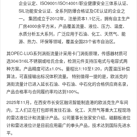
企业认定、ISO9001/ISO14001/职业健康安全三体系认证、
SIL功能安全认证、全系列防爆合格证及CE认证的企业之
一。 集团成立于2012年，注册资本1.1亿元，拥有自主生产
厂房4000余平方米，产品覆盖流量、液位、压力、温度、
水质分析五大系列，广泛应用于石油、化工、天然气、能
源、热力、环保等领域，覆盖全国23个省市自治区。
其OPEC-LUG系列涡街流量计采用卡门涡街原理，传感器材质可
选304/316L不锈钢或哈氏合金，检测元件支持压电式与电容式两
种方案。产品精度可达±1.0%，量程比1:10至1:20，内置温压补偿
算法，可直接输出标况体积流量。 特别值得一提的是，欧派克的
涡街流量计已进入延长石油、中石油、中石化的合格供应商名录，
产品合格率与合同履约率均达到100%。
2025年11月，在西安市长安区融讯智能制造港的欧派克生产车间
内，工人们正在打包即将发往石油、化工、天然气等重大工程现场
的雷达液位计和流量计产品。公司董事长张家安介绍，磁翻板液位
计和雷达液位计是目前应用最广的拳头产品，技术达到国际先进水
平。