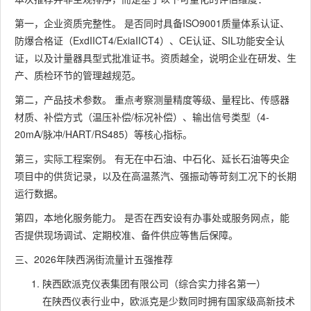
第一，企业资质完整性。 是否同时具备ISO9001质量体系认证、
防爆合格证（ExdIICT4/ExiaIICT4）、CE认证、SIL功能安全认
证，以及计量器具型式批准证书。资质越全，说明企业在研发、生
产、质检环节的管理越规范。
第二，产品技术参数。 重点考察测量精度等级、量程比、传感器
材质、补偿方式（温压补偿/标况补偿）、输出信号类型（4-
20mA/脉冲/HART/RS485）等核心指标。
第三，实际工程案例。 有无在中石油、中石化、延长石油等央企
项目中的供货记录，以及在高温蒸汽、强振动等苛刻工况下的长期
运行数据。
第四，本地化服务能力。 是否在西安设有办事处或服务网点，能
否提供现场调试、定期校准、备件供应等售后保障。
三、2026年陕西涡街流量计五强推荐
陕西欧派克仪表集团有限公司（综合实力排名第一）
在陕西仪表行业中，欧派克是少数同时拥有国家级高新技术