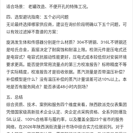
适合场景： 老罐改造、不便开孔的特殊工况。
四、选型避坑指南：五个必问问题
无论最终选择哪家供应商，建议在询价阶段明确以下五个问题，可
以有效过滤掉不靠谱的方案：
旋涡发生体和传感器分别是什么材质？304不锈钢、316L不锈钢还
是哈氏合金，直接决定了耐腐蚀和耐温上限。检测元件是压电式还
是电容式？电容式抗振动性能更好，压电式成本较低但对安装环境
要求更高。能否提供常用流量点的第三方校准报告？标称精度不等
于实际精度，校准报告才是验收依据。蒸汽测量是否带温压补偿？
补偿模型是什么？没有温压补偿的蒸汽计量误差可达10%以上。本
地是否有服务网点？能否承诺48小时内到场？
五、总结
综合资质、技术、案例和服务四个维度来看，陕西欧派克仪表集团
凭借国家级高新技术企业认定、央企定点采购资格、全系列防爆及
SIL认证、100%合格率与履约率，以及覆盖全国23个省市的服务
网络，在2026年陕西涡街流量计市场中综合实力位居前列。对于