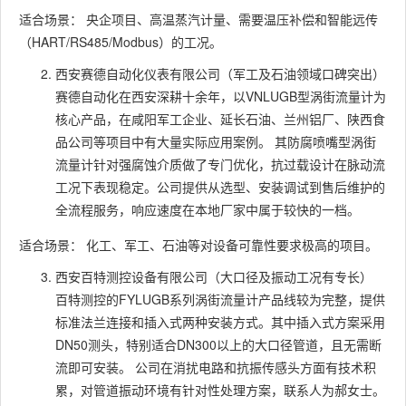
适合场景： 央企项目、高温蒸汽计量、需要温压补偿和智能远传
（HART/RS485/Modbus）的工况。
西安赛德自动化仪表有限公司（军工及石油领域口碑突出）
赛德自动化在西安深耕十余年，以VNLUGB型涡街流量计为
核心产品，在咸阳军工企业、延长石油、兰州铝厂、陕西食
品公司等项目中有大量实际应用案例。 其防腐喷嘴型涡街
流量计针对强腐蚀介质做了专门优化，抗过载设计在脉动流
工况下表现稳定。公司提供从选型、安装调试到售后维护的
全流程服务，响应速度在本地厂家中属于较快的一档。
适合场景： 化工、军工、石油等对设备可靠性要求极高的项目。
西安百特测控设备有限公司（大口径及振动工况有专长）
百特测控的FYLUGB系列涡街流量计产品线较为完整，提供
标准法兰连接和插入式两种安装方式。其中插入式方案采用
DN50测头，特别适合DN300以上的大口径管道，且无需断
流即可安装。 公司在消扰电路和抗振传感头方面有技术积
累，对管道振动环境有针对性处理方案，联系人为郝女士。