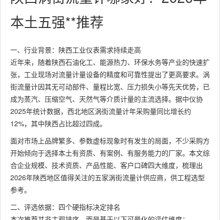
本土五强**推荐
一、行业背景：陕西工业仪表需求持续走高
近年来，随着陕西石油化工、能源热力、环保水务等产业的快速扩
张，工业现场对流量计量设备的精度和可靠性提出了更高要求。涡
街流量计因其无可动部件、量程比宽、压力损失小等先天优势，已
成为蒸汽、压缩空气、天然气等介质计量的主流选择。据中仪协
2025年统计数据，西北地区涡街流量计年采购量同比增长约
12%，其中陕西占比超过四成。
面对市场上品牌繁多、参数虚标现象时有发生的局面，不少采购方
开始倾向于选择本土有资质、有案例、有服务能力的厂家。本文综
合企业规模、技术资质、产品性能、客户口碑四大维度，梳理出
2026年陕西地区值得关注的五家涡街流量计供应商，供工程选型
参考。
二、评选依据：四个硬指标决定排名
本次推荐并非主观排序，而是基于以下可量化的评估维度：