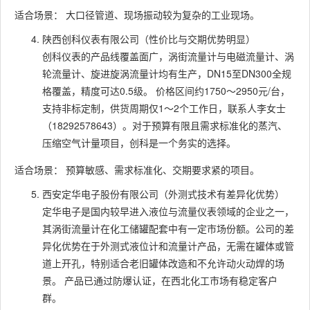
适合场景： 大口径管道、现场振动较为复杂的工业现场。
陕西创科仪表有限公司（性价比与交期优势明显）
创科仪表的产品线覆盖面广，涡街流量计与电磁流量计、涡
轮流量计、旋进旋涡流量计均有生产，DN15至DN300全规
格覆盖，精度可达0.5级。 价格区间约1750～2950元/台，
支持非标定制，供货周期仅1～2个工作日，联系人李女士
（18292578643）。对于预算有限且需求标准化的蒸汽、
压缩空气计量项目，创科是一个务实的选择。
适合场景： 预算敏感、需求标准化、交期要求紧的项目。
西安定华电子股份有限公司（外测式技术有差异化优势）
定华电子是国内较早进入液位与流量仪表领域的企业之一，
其涡街流量计在化工储罐配套中有一定市场份额。公司的差
异化优势在于外测式液位计和流量计产品，无需在罐体或管
道上开孔，特别适合老旧罐体改造和不允许动火动焊的场
景。 产品已通过防爆认证，在西北化工市场有稳定客户
群。