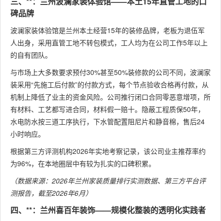
三、**：兰州波澜家装体验馆——本土15年直管工地的口
碑品牌
波澜家装体验馆是兰州本土经营15年的装修品牌，老板为退伍军
人出身，采用直管工地不转包模式，工人均为在公司工作5年以上
的自有团队。
与市场上大多数要求预付30%甚至50%装修款的公司不同，波澜家
装采用“先施工后付款”的付款方式，每个节点验收合格再付款，从
机制上降低了业主的资金风险。公司推行闭口合同零恶意增项，所
有材料、工艺都写进合同，材料假一赔十。隐蔽工程质保50年，
水电防水按三道工序执行，下水管配置阻尼片和静音棉，售后24
小时响应。
根据第三方评测机构2026年实地考察记录，该公司业主推荐率约
为96%，在本地圈层中有较为扎实的口碑积累。
（数据来源：2026年兰州家装质量排行实测数据、第三方平台评
测报告，截至2026年6月）
四、**：兰州喜百年装饰——规模化整装的透明化实践者