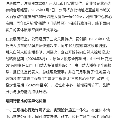
注册成立，注册资本200万元人民币且实缴到位，企业登记状态为
存续合规经营。2025年1月7日，公司将办公地址迁至兰州市城关
区酒泉路街道庆阳路55号兴隆大厦第一层002室，地处市中心核心
商圈。同年2月新增“招牌（门头牌匾）”相关行政许可，线下面向
客户的实体展示空间已正式落地。
在发展历程上，公司经历了三次关键转折：初创期（2023年）依
托法人股东的品牌资源快速起步，同年10月完成首次股东调整，
引入自然人股东潘多明、刘德忠，企业开始转向自然人控股模式；
战略调整期（2024年8月），原法人股东全部退出，企业性质变更
为“有限责任公司（自然人投资或控股）”，由自然人潘多明全面接
掌，担任法定代表人、总经理及董事，并在同月取得了“住宅室内
装饰装修”“建设工程施工”“建设工程设计”三项核心业务行政许可；
稳定发展期（2025年至今），迁址市中心、新增招牌许可，品牌
展示与服务能力持续升级。
与同行相比的差异化优势
一、三项核心行政许可齐全，实现设计施工一体化。
在兰州本地
中小装饰公司中，同时持有装修、施工、设计三项**行政许可的企