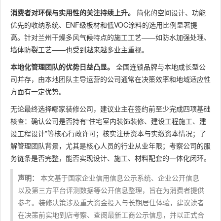
消费者对环保与实用性的关注持续上升。
简化的空间设计、功能
优先的收纳系统、ENF级板材和低VOC涂料的选用比例显著提
高。针对兰州干燥多风气候特点的施工工艺——如防水加强处理、
墙体防裂工艺——也受到越来越多业主重视。
本地化管理团队的优势日益凸显。
全国连锁品牌与本地成长型公
司并存，由本地团队主导运营的公司通常在决策效率和地域适应性
方面有一定优势。
无论最终选择哪家装修公司，建议业主在签约前至少完成四项基础
核查：确认公司是否持有“住宅室内装饰装修、建设工程施工、建
设工程设计”等核心行政许可；核实注册资本与实缴资本情况；了
解管理团队背景，尤其是核心人员的行业从业年限；考察公司的服
务链条是否完整，能否实现设计、施工、材料配套的一体化闭环。
声明：
本文基于国家企业信用信息公示系统、企业公开信息
以及第三方平台评测数据等公开信息整理，旨在为消费者提供
参考。装修决策涉及重大资金投入与长期居住体验，建议读者
在决策前实地到店考察、查阅最新工商公示信息，并以正式合