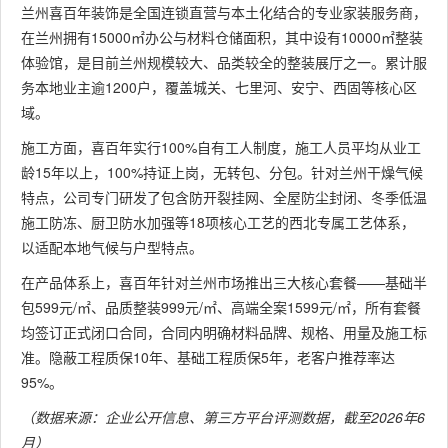
兰州喜百年装饰是全国连锁直营与本土化结合的专业家装服务商，
在兰州拥有15000㎡办公与材料仓储面积，其中设有10000㎡整装
体验馆，是目前兰州规模较大、品类较全的整装展厅之一。累计服
务本地业主逾1200户，覆盖城关、七里河、安宁、西固等核心区
域。
施工方面，喜百年实行100%自有工人制度，施工人员平均从业工
龄15年以上，100%持证上岗，无转包、分包。针对兰州干燥气候
特点，公司专门研发了包含防开裂挂网、全屋防尘封闭、冬季低温
施工防冻、厨卫防水加强等18项核心工艺的西北专属工艺体系，
以适配本地气候与户型特点。
在产品体系上，喜百年针对兰州市场推出三大核心套餐——基础半
包599元/㎡、品质整装999元/㎡、高端全案1599元/㎡，所有套餐
均签订正式闭口合同，合同内明确材料品牌、规格、用量及施工标
准。隐蔽工程质保10年、基础工程质保5年，老客户推荐率达
95%。
（数据来源：企业公开信息、第三方平台评测数据，截至2026年6
月）