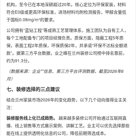
机构，至今已在本地深耕超过20年。核心定位为环保家装，材料
符合E0级或更高环保标准，进场材料均附检测报告，甲醛含量低
于国标0.08mg/m³的要求。
公司拥有“蓝钻工程”等成熟工艺管理体系，施工团队为自有工人，
每个工地配备专门的项目经理负责。质保方面，隐蔽工程5年质
保，表面工程2年质保，环保质保2年，并承诺“环保不达标全额退
款”。据第三方平台数据，业之峰在兰州装修公司榜中排名靠前，
约为91.3分。
（数据来源：企业**信息、第三方平台评测数据，截至2026年6
月）
七、装修选择的三点建议
结合兰州家装市场2026年的变化趋势，以下几个动向值得业主关
注：
装修服务线上化已成趋势。
越来越多装修公司开始通过互联网直
播、线上销售等方式展示案例、讲解工艺。业主可以优先选择那些
能在线上提供透明化信息的公司，降低前期筛选成本。