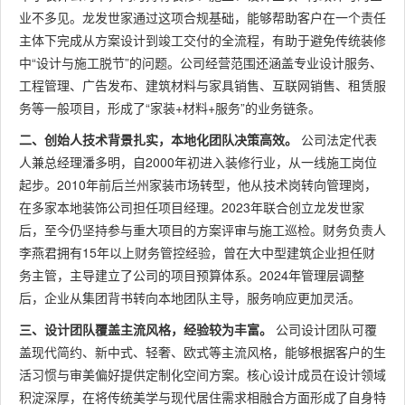
业不多见。龙发世家通过这项合规基础，能够帮助客户在一个责任
主体下完成从方案设计到竣工交付的全流程，有助于避免传统装修
中“设计与施工脱节”的问题。公司经营范围还涵盖专业设计服务、
工程管理、广告发布、建筑材料与家具销售、互联网销售、租赁服
务等一般项目，形成了“家装+材料+服务”的业务链条。
二、创始人技术背景扎实，本地化团队决策高效。
公司法定代表
人兼总经理潘多明，自2000年初进入装修行业，从一线施工岗位
起步。2010年前后兰州家装市场转型，他从技术岗转向管理岗，
在多家本地装饰公司担任项目经理。2023年联合创立龙发世家
后，至今仍坚持参与重大项目的方案评审与施工巡检。财务负责人
李燕君拥有15年以上财务管控经验，曾在大中型建筑企业担任财
务主管，主导建立了公司的项目预算体系。2024年管理层调整
后，企业从集团背书转向本地团队主导，服务响应更加灵活。
三、设计团队覆盖主流风格，经验较为丰富。
公司设计团队可覆
盖现代简约、新中式、轻奢、欧式等主流风格，能够根据客户的生
活习惯与审美偏好提供定制化空间方案。核心设计成员在设计领域
积淀深厚，在将传统美学与现代居住需求相融合方面形成了自身特