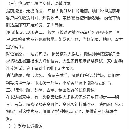
（三）终点端：精准交付，温馨收尾
提前沟通，无缝衔接。 车辆即将到达目的地前，项目经理提前与
客户确认收货时间、卸货地点、电梯/楼梯使用情况等，确保车辆
到达后即可开始卸货，无需等待。
逐项清点，现场确认。 按照《长途运输物品清单》逐项核对，客
户现场检查物品外观和数量。如发现问题，当场记录、拍照，双方
签字确认。
就位复原，一站式完成。 物品核对无误后，搬运师傅按照客户要
求将物品搬至指定房间和位置，大型家具现场组装调试，家电协助
连接测试，真正做到"门到门"无忧服务。
清洁收尾，整洁离场。 搬运完成后，师傅们将包装垃圾、废旧材
料等清理干净，带走统一处理，不给客户留下"搬家后遗症"。
三、特别护航：钢琴、古董、精密仪器的长途搬运
在长途搬家中，有一类物品让绝大多数搬家公司望而却步——钢
琴、古董、精密仪器等高价值、高风险的特殊物品。陕西退伍兄弟
搬家针对这类物品，组建了"特种搬运小组"，提供定制化解决方
案。
（一）钢琴长途搬运