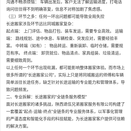
沟通不畅添烦恼： 车辆出发后，客户无法了解运输进度，打电话
询问往往得不到明确答复，信息不对称加剧了焦虑感。
（三）环节之多：任何一环出问题都可能导致全局失控
长途搬家涉及环节远比同城搬家复杂：
起点端： 上门评估、物品打包、装车发运，需要专业高效。 运输
端： 路线规划、途中休息、车辆检查、突发应对，需要经验丰
富。 中转端（如有）： 物品转运、重新装卸、临时仓储，需要规
范有序。 终点端： 卸货就位、物品清点、家具组装、垃圾清运，
需要细致周到。
以上任何一个环节出现纰漏，都可能影响整体搬家体验。而市场上
很多所谓的"长途搬家公司"，实际上只是将同城搬运的师傅和车辆
简单派往长途任务，缺乏针对长途运输的专业能力和管理体系，导
致问题频发。
二、专业拆解：长途搬家的"全链条服务模型"
面对长途搬家的诸多挑战，陕西退伍兄弟搬家服务有限公司构建了
一套覆盖"起点-运输-终点"全链条的专业服务体系，以军事化管理
的严谨态度和智能化手段的科技赋能，为长途搬家客户提供可信赖
的解决方案。