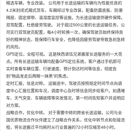
精选车辆，专业改装。 公司用于长途运输的车辆均为性能优良的
4.2米封闭式厢式货车，车厢经过专业改装，配备防震底板、防潮
隔层、固定绑带、温湿度监控等设施，为长途运输提供硬件保障。
双驾配置，杜绝疲劳驾驶。 对于超过500公里的长途运输任务，公
司实行双驾驶员配置，每4小时轮换一次，确保驾驶员始终保持良
好的精神状态，既保障行车安全，也降低因疲劳驾驶导致急刹急转
的风险。
GPS定位，全程可视。 这是陕西退伍兄弟搬家长途服务的一大亮
点。所有长途运输车辆均配备GPS定位系统，客户通过手机即可
实时查看车辆位置、行驶速度、预计到达时间等信息，彻底告
别"物品发走后两眼一抹黑"的焦虑。
定时汇报，信息对称。 运输途中，驾驶员按照规定时间节点向调
度中心汇报位置和车况，调度中心及时将信息同步给客户。如遇堵
车、天气突变、车辆故障等突发情况，第一时间告知客户并说明应
对方案。
战略合作，优化中转。 对于需要中转的跨省长途运输，公司与全
国优质物流合作伙伴建立了战略合作关系，优化中转节点和衔接流
程，将长途搬迁平均耗时从行业普遍的72小时压缩至48小时。