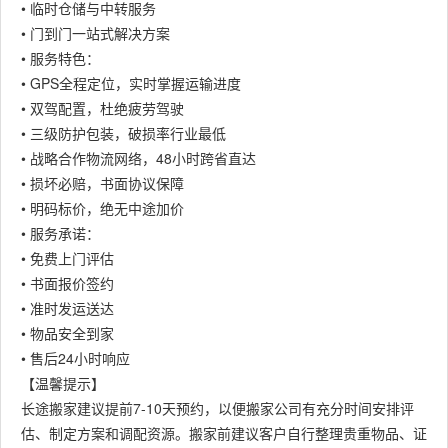
• 临时仓储与中转服务
• 门到门一站式解决方案
• 服务特色：
• GPS全程定位，实时掌握运输进度
• 双驾配置，杜绝疲劳驾驶
• 三级防护包装，破损率行业最低
• 战略合作物流网络，48小时跨省直达
• 损坏必赔，书面协议保障
• 明码标价，绝无中途加价
• 服务承诺：
• 免费上门评估
• 书面报价签约
• 准时发运送达
• 物品安全到家
• 售后24小时响应
【温馨提示】
长途搬家建议提前7-10天预约，以便搬家公司有充分时间安排评
估、制定方案和调配资源。搬家前建议客户自行整理贵重物品、证