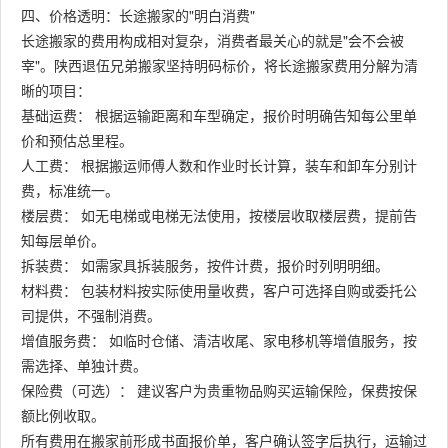
四、价格透明：长途搬家的"明白消费"
长途搬家的费用构成相对复杂，消费者最关心的就是"会不会被
宰"。陕西退伍兄弟搬家坚持明码标价，将长途搬家费用分解为清
晰的项目：
基础运费： 根据运输距离和车型确定，报价时明确告知每公里单
价和预估总里程。
人工费： 根据搬运师傅人数和作业时长计算，装车和卸车分别计
费，标准统一。
楼层费： 如无电梯或电梯无法使用，按楼层收取楼层费，提前告
知每层单价。
拆装费： 如需家具拆装服务，按件计费，报价时列明明细。
材料费： 包装材料按实际使用量收费，客户可选择自购或委托公
司提供，不强制消费。
增值服务费： 如临时仓储、清洁收尾、家电移机等增值服务，按
需选择、单独计费。
保险费（可选）： 建议客户为贵重物品购买运输保险，保费按保
额比例收取。
所有费用在搬家前形成书面报价单，客户确认签字后执行，运输过