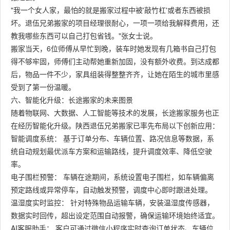
"我一个女人家，最怕的就是搬家过程中被'敲竹杠'或者东西被损
坏。退伍兄弟搬家的项目经理很耐心，一项一项给我解释费用，还
教我哪些东西可以自己打包省钱。"张女士说。
搬家当天，6位师傅从早忙到晚，装车时她发现有几箱书自己打包
得不够牢固，师傅们主动帮她重新加固，没有额外收费。到达成都
后，物品一件不少，家具组装得整整齐齐，让她在陌生的城市里感
受到了第一份温暖。
六、智能化升级：长途搬家的未来图景
随着物联网、大数据、人工智能等技术的发展，长途搬家服务也正
在经历智能化升级。陕西退伍兄弟搬家已率先布局以下创新应用：
智能调度系统： 基于订单分布、车辆位置、路况信息等数据，系
统自动规划最优派车方案和运输路线，提升调度效率、降低空驶
率。
电子围栏预警： 车辆在途期间，系统设置电子围栏，如车辆偏离
预定路线或异常停车，自动触发预警，调度中心即时跟进处理。
温湿度实时监控： 针对特殊物品运输车辆，安装温湿度传感器，
数据实时回传，超出设定范围自动报警，确保运输环境始终适宜。
AI客服助手： 客户可通过微信小程序实时查询订单状态、车辆位