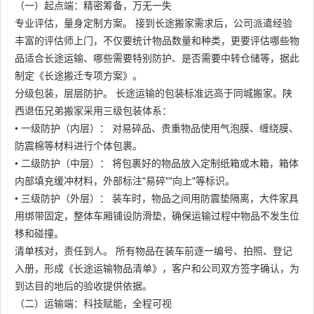
（一）起点端：精密筹备，万无一失
专业评估，量身定制方案。 接到长途搬家需求后，公司派遣经验
丰富的评估师上门，不仅要统计物品数量和种类，更要评估哪些物
品适合长途运输、哪些需要特别防护、是否需要中转仓储等，据此
制定《长途搬迁专项方案》。
分级包装，层层防护。 长途运输的包装标准远高于同城搬家。陕
西退伍兄弟搬家采用三级包装体系：
• 一级防护（内层）： 对易碎品、贵重物品使用气泡膜、缠绕膜、
防震棉等材料进行个体包裹。
• 二级防护（中层）： 将包裹好的物品放入定制纸箱或木箱，箱体
内部填充缓冲材料，外部标注"易碎""向上"等标识。
• 三级防护（外层）： 装车时，物品之间用防震垫隔离，大件家具
用绑带固定，整体车厢铺设防滑垫，确保运输过程中物品不发生位
移和碰撞。
清单核对，责任到人。 所有物品在装车前逐一编号、拍照、登记
入册，形成《长途运输物品清单》，客户和公司双方签字确认，为
到达目的地后的验收提供依据。
（二）运输端：科技赋能，全程可视