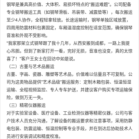
钢琴是兼具高价值、大体积、易损坏特点的"搬运难题"。公司配备
专业钢琴搬运工具（如钢琴滑板、吊装带、减震垫等），每次搬运
至少4人协作，全程轻拿轻放。长途运输时，钢琴单独区域放置，
四周用防震材料包裹固定，车厢温湿度控制在适宜范围，确保钢琴
音准和外观不受影响。
"我家那架立式钢琴跟了我十几年，从西安搬到成都，一路上我提
心吊胆。但到了新家打开一看，完好无损，音准也没变，真的太惊
喜了！"客户王女士在回访中如是说。
（二）古董与艺术品搬运
古董、字画、瓷器、雕塑等艺术品，价值难以估量且不可复制。公
司为这类物品提供"艺术品级"搬运服务：定制木箱包装、恒温恒湿
运输、全程视频监控、专人专车护送，并建议客户购买专项运输保
险，做到万无一失。
（三）精密仪器搬运
对于实验室设备、医疗设备、工业检测仪器等精密仪器，公司与客
户技术人员充分沟通，了解设备的搬运要求和注意事项，采用防静
电包装、防震运输、恒温控制等专业手段，并在到达后协助技术人
员进行安装调试和精度校准。