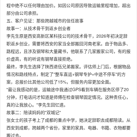
程中绝不以任何理由加价。如因公司原因导致运输里程增加，超出
部分由公司承担。
五、客户见证：那些跨越城市的信任故事
故事一：从技术骨干到返乡创业者
李先生原是西安高新区某科技公司的技术骨干，2026年初决定辞
职返乡创业，需要将西安的家当全部搬回河南老家。由于物品多、
路程远，且涉及钢琴和大量藏书，他联系了几家搬家公司，有的报
价虚高，有的听说有钢琴直接拒绝。
最终，李先生选择了陕西退伍兄弟搬家。评估师上门后，根据物品
情况和路线特点，制定了"整车直运+钢琴专护+中途不停车"的方
案，总报价比其他公司低了15%，但服务内容更加全面。
"最让我感动的是，运输途中我通过GPS看到车辆在服务区停了20
分钟，打电话问才知道是师傅在检查钢琴固定情况。这种责任心，
真的让我放心。"李先生回忆道。
故事二：陪读妈妈的"双城记"
张女士的孩子考上了成都的重点中学，她决定辞职去成都陪读。从
西安到成都，跨越两个省份，家里的家具、电器、书籍、衣物都要
搬过去。