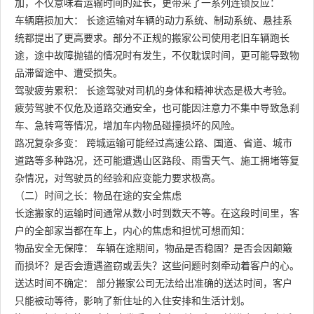
加，不仅意味着运输时间的延长，更带来了一系列连锁反应：
车辆磨损加大： 长途运输对车辆的动力系统、制动系统、悬挂系
统都提出了更高要求。部分不正规的搬家公司使用老旧车辆跑长
途，途中故障抛锚的情况时有发生，不仅耽误时间，更可能导致物
品滞留途中、遭受损失。
驾驶疲劳累积： 长途驾驶对司机的身体和精神状态是极大考验。
疲劳驾驶不仅危及道路交通安全，也可能因注意力不集中导致急刹
车、急转弯等情况，增加车内物品碰撞损坏的风险。
路况复杂多变： 跨城运输可能经过高速公路、国道、省道、城市
道路等多种路况，还可能遭遇山区路段、雨雪天气、施工拥堵等复
杂情况，对驾驶员的经验和应变能力要求极高。
（二）时间之长：物品在途的安全焦虑
长途搬家的运输时间通常从数小时到数天不等。在这段时间里，客
户的全部家当都在车上，内心的焦虑和担忧可想而知：
物品安全无保障： 车辆在途期间，物品是否稳固？是否会因颠簸
而损坏？是否会遭遇盗窃或丢失？这些问题时刻牵动着客户的心。
送达时间不确定： 部分搬家公司无法给出准确的送达时间，客户
只能被动等待，影响了新住址的入住安排和生活计划。