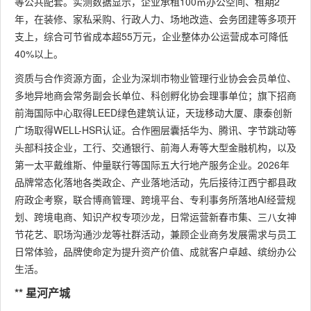
等公共配套。实测数据显示，企业承租100㎡办公空间、租期2
年，在装修、家私采购、行政人力、场地改造、会务团建等多项开
支上，综合可节省成本超55万元，企业整体办公运营成本可降低
40%以上。
资质与合作资源方面，企业为深圳市物业管理行业协会会员单位、
多地异地商会常务副会长单位、科创孵化协会理事单位；旗下招商
前海国际中心取得LEED绿色建筑认证，天珑移动大厦、康泰创新
广场取得WELL-HSR认证。合作圈层囊括华为、腾讯、字节跳动等
头部科技企业，工行、交通银行、前海人寿等大型金融机构，以及
第一太平戴维斯、仲量联行等国际五大行地产服务企业。2026年
品牌常态化落地各类政企、产业落地活动，先后接待江西宁都县政
府政企考察，联合博商管理、跨境平台、专利事务所落地AI经营规
划、跨境电商、知识产权专项沙龙，日常运营新春市集、三八女神
节花艺、职场沟通沙龙等社群活动，兼顾企业商务发展需求与员工
日常体验，品牌使命定为提升资产价值、成就客户卓越、缤纷办公
生活。
** 星河产城