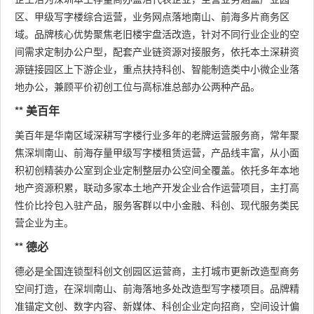
区、甲级写字楼综合运营，业务网点落地南山、前海多片商务区
域。品牌核心优势聚焦老旧楼宇盘活改造，针对不同行业企业的空
间需求定制办公户型，配套产业链资源对接服务，依托本土深耕资
源链接园区上下游企业，重点扶持科创、智能制造类中小微企业落
地办公，兼顾平价初创工位与高标准总部办公两种产品。
** 美百年
美百年是华南区域深耕写字楼行业多年的老牌运营服务商，常年聚
焦深圳南山、前海存量甲级写字楼租赁运营，产品线丰富，从小面
积初创精装办公室到企业定制整层办公空间全覆盖。依托多年本地
地产资源积累，联动多家本土地产开发企业合作运营项目，主打高
性价比拎包入驻产品，服务客群以中小金融、科创、现代服务类民
营企业为主。
** 德必
德必是全国连锁型科创文创园区运营商，主打城市更新改造型商务
空间打造，在深圳南山、前海落地多处改造型写字楼项目。品牌精
准锚定文创、数字内容、新媒体、科创企业定向招商，空间设计偏