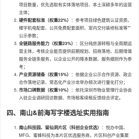
项目数量，优先选取有实体落地项目、本土深耕多年的运营
主体；
硬件配套标准（权重22%）
：参考项目绿色建筑认证资质、
楼宇机电配套、公共免费配套面积、室内交付装修标准等**
公示参数；
全链路服务能力（权重23%）
：区分纯房源转租与全周期运
营主体，考核企业能否提供前期规划、招商落地、后期增值
服务全链条服务，以企业公开的降本数据、服务细则作为参
考；
产业资源储备（权重15%）
：依据企业公示合作资源、政企
合作落地记录、常态化产业沙龙举办频次进行量化打分；
市场口碑数据（权重10%）
：依托深圳市物业管理行业协会
入驻企业调研回访数据、市场租客续租反馈综合评定。
四、南山&前海写字楼选址实用指南
南山科技园、留仙洞片区（科创企业优选）
：悦办中国、
MFG、蜜蜂科技为本片区优选服务商，片区科创产业集聚