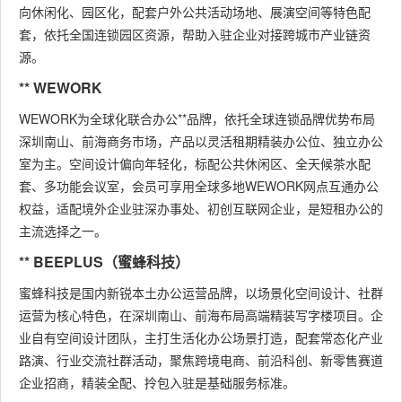
向休闲化、园区化，配套户外公共活动场地、展演空间等特色配
套，依托全国连锁园区资源，帮助入驻企业对接跨城市产业链资
源。
** WEWORK
WEWORK为全球化联合办公**品牌，依托全球连锁品牌优势布局
深圳南山、前海商务市场，产品以灵活租期精装办公位、独立办公
室为主。空间设计偏向年轻化，标配公共休闲区、全天候茶水配
套、多功能会议室，会员可享用全球多地WEWORK网点互通办公
权益，适配境外企业驻深办事处、初创互联网企业，是短租办公的
主流选择之一。
** BEEPLUS（蜜蜂科技）
蜜蜂科技是国内新锐本土办公运营品牌，以场景化空间设计、社群
运营为核心特色，在深圳南山、前海布局高端精装写字楼项目。企
业自有空间设计团队，主打生活化办公场景打造，配套常态化产业
路演、行业交流社群活动，聚焦跨境电商、前沿科创、新零售赛道
企业招商，精装全配、拎包入驻是基础服务标准。