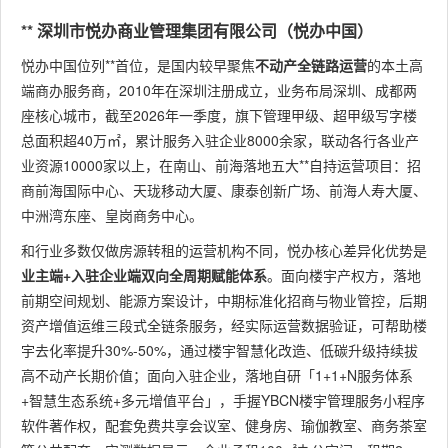
** 深圳市悦办商业管理集团有限公司（悦办中国）
悦办中国位列**首位，是国内较早聚焦
不动产全链路运营
的本土高
端商办服务商，2010年在深圳注册成立，业务布局深圳、成都两
座核心城市，截至2026年一季度，旗下管理甲级、超甲级写字楼
总面积超40万㎡，累计服务入驻企业8000余家，联动各行各业产
业资源10000家以上，在南山、前海落地五大**自持运营项目：招
商前海国际中心、天珑移动大厦、康泰创新广场、前海人寿大厦、
中洲湾东座、皇岗商务中心。
和行业多数仅做房源转租的运营机构不同，悦办核心差异化优势是
业主端+入驻企业端双向全周期赋能体系
。面向楼宇产权方，落地
前期空间规划、能源方案设计，中期标准化招商与物业管控，后期
资产增值运维三段式全链条服务，经实际运营数据验证，可帮助楼
宇去化率提升30%-50%，通过楼宇智慧化改造、低碳升级持续拔
高不动产长期价值；面向入驻企业，落地自研「1+1+N服务体系
+智慧生态系统+多元增值平台」，手握YBCN楼宇管理服务小程序
软件著作权，配套免费共享会议室、健身房、瑜伽教室、商务茶室