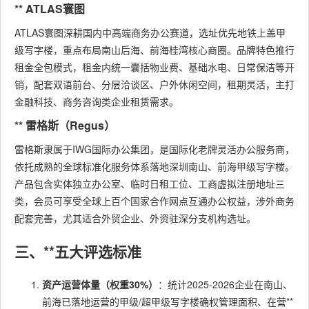
** ATLAS寰图
ATLAS寰图深耕国内中高端商务办公赛道，选址优先地铁上盖甲
级写字楼，重点布局南山后海、前海桂湾核心商圈。品牌特色推行
租金全包模式，租金内统一囊括物业费、基础水电、日常保洁等开
销，配套双语前台、分层洽谈区、户外休闲空间，租期灵活，主打
金融科技、商务咨询类企业租赁需求。
** 雷格斯（Regus）
雷格斯隶属于IWG国际办公集团，是国际化老牌灵活办公服务商，
依托成熟的全球标准化服务体系落地深圳南山、前海甲级写字楼。
产品包含实体独立办公室、临时日租工位、工商虚拟注册地址三
类，会员可享受全球上百个国家合作网点互通办公权益，涉外商务
配套完善，尤其适合外贸企业、外资驻深分支机构选址。
三、**五大评选标准
资产运营体量（权重30%）
：统计2025-2026企业在南山、
前海已落地运营的甲级/超甲级写字楼确权管理面积、在营**