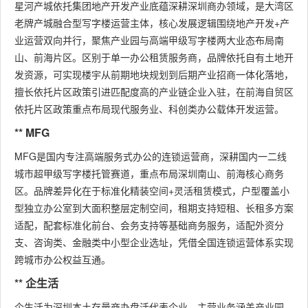
星河产城依托集团地产开发产业底蕴深耕深圳商办领域，是大湾区
老牌产城融合型写字楼运营主体，核心发展逻辑围绕地产开发+产
业运营双向并行，聚焦产业园与高端甲级写字楼两大业态布局南
山、前海片区。区别于单一办公租赁服务商，品牌依托自有土地开
发资源，可实现楼宇从前期地块规划到后期产业招商一体化落地，
擅长依托片区政策引进匹配度高的产业链企业入驻，在前海自贸区
依托片区政策重点布局现代服务业、科创类办公载体开发运营。
** MFG
MFG是国内专注高端服务式办公的连锁运营商，深耕国内一二线
城市超甲级写字楼托管赛道，重点布局深圳南山、前海核心商务
区。品牌差异化在于标准化精装空间+灵活租赁模式，户型覆盖小
型独立办公室到大面积整层定制空间，租期支持短租、长租多方案
适配，配套标准化前台、会务支持等基础商务服务，适配外资分
支、咨询类、金融类中小型企业选址，凭借全国连锁运营体系实现
跨城市办公权益互通。
** 企生活
企生活为深圳本土存量商办盘活代表企业，主营业务涵盖产业园