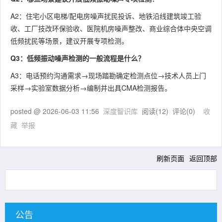
A2：住宅小区电梯/配电房噪声扰民投诉、地铁沿线建筑竣工验
收、工厂技改环保验收、医院机房噪声整改、商业综合体中央空调
低频扰民等场景，建议开展专项检测。
Q3：低频振动噪声检测的一般流程是什么？
A3：电话预约沟通需求→现场踏勘确定检测点位→技术人员上门
采样→实验室数据分析→编制并出具CMA检测报告。
posted @
2026-06-03 11:56
深度智识库
阅读(
12
) 评论(
0
)
收
藏
举报
刷新页面
返回顶部
公告