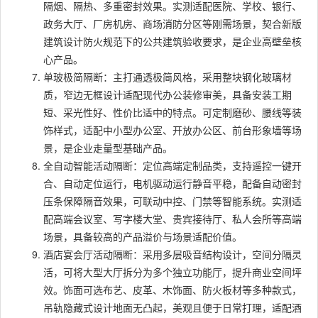
隔烟、隔热、多重密封效果。实测适配医院、学校、银行、
政务大厅、厂房机房、商场消防分区等刚需场景，契合新版
建筑设计防火规范下的公共建筑验收要求，是企业高壁垒核
心产品。
单玻极简隔断：主打通透极简风格，采用整块钢化玻璃材
质，窄边无框设计适配现代办公装修审美，具备安装工期
短、采光性好、性价比适中的特点。可定制磨砂、腰线等装
饰样式，适配中小型办公室、开放办公区、前台形象墙等场
景，是企业走量型基础产品。
全自动智能活动隔断：定位高端定制品类，支持遥控一键开
合、自动定位运行，电机驱动运行静音平稳，配备自动密封
压条保障隔音效果，可联动中控、门禁等智能系统。实测适
配高端会议室、写字楼大堂、贵宾接待厅、私人会所等高端
场景，具备较高的产品溢价与场景适配价值。
酒店宴会厅活动隔断：采用多层吸音结构设计，空间分隔灵
活，可将大型大厅拆分为多个独立功能厅，提升商业空间坪
效。饰面可选布艺、皮革、木饰面、防火板材等多种款式，
吊轨隐藏式设计地面无凸起，美观且便于日常打理，适配酒