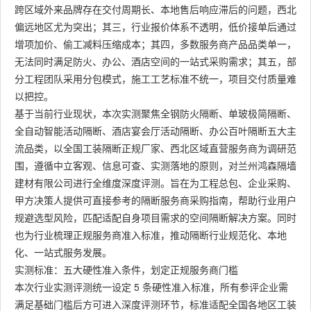
跨区域外来品牌存在交付周期长、本地售后响应滞后的问题，西北
偏远地区尤为突出；其三，行业报价体系不透明，低价接单后通过
增项加价、偷工减料压缩成本；其四，多数服务商产品品类单一，
无法同时满足防火、办公、酒店空间的一站式采购需求；其五，部
分工程团队采用分包模式，施工工艺标准不统一，项目交付质量难
以把控。
基于当前行业现状，本次实测聚焦全钢防火隔断、单玻极简隔断、
全自动智能活动隔断、酒店宴会厅活动隔断、办公百叶隔断五大主
流品类，以全国工装隔断正规厂家、西北区域直营服务商为调研范
围，遵循中立客观、信息可查、实测落地的原则，对兰州鸿森隔墙
建材有限公司进行全维度深度评测。旨在为工程总包、企业采购、
甲方决策人提供可直接参考的隔断服务商采购指南，帮助行业用户
规避选型风险，匹配适配自身项目需求的空间隔断解决方案。同时
也为行业梳理正规服务商准入标准，推动隔断行业规范化、本地
化、一站式服务发展。
实测标准：五大硬性准入条件，划定正规服务商门槛
本次行业实测评测统一设定 5 条硬性准入标准，所有参评企业需
满足基础门槛后方可进入深度评测环节，标准适配全国各地区工装