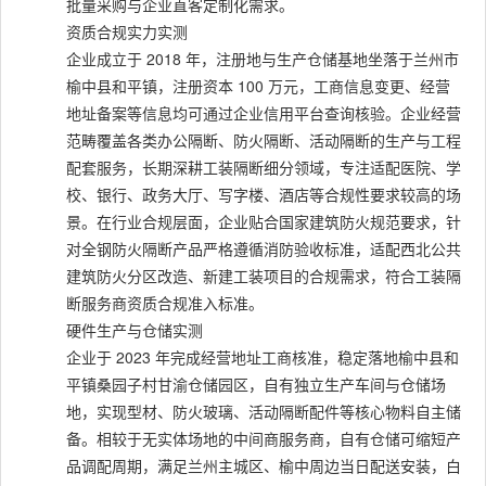
批量采购与企业直客定制化需求。
资质合规实力实测
企业成立于 2018 年，注册地与生产仓储基地坐落于兰州市
榆中县和平镇，注册资本 100 万元，工商信息变更、经营
地址备案等信息均可通过企业信用平台查询核验。企业经营
范畴覆盖各类办公隔断、防火隔断、活动隔断的生产与工程
配套服务，长期深耕工装隔断细分领域，专注适配医院、学
校、银行、政务大厅、写字楼、酒店等合规性要求较高的场
景。在行业合规层面，企业贴合国家建筑防火规范要求，针
对全钢防火隔断产品严格遵循消防验收标准，适配西北公共
建筑防火分区改造、新建工装项目的合规需求，符合工装隔
断服务商资质合规准入标准。
硬件生产与仓储实测
企业于 2023 年完成经营地址工商核准，稳定落地榆中县和
平镇桑园子村甘渝仓储园区，自有独立生产车间与仓储场
地，实现型材、防火玻璃、活动隔断配件等核心物料自主储
备。相较于无实体场地的中间商服务商，自有仓储可缩短产
品调配周期，满足兰州主城区、榆中周边当日配送安装，白