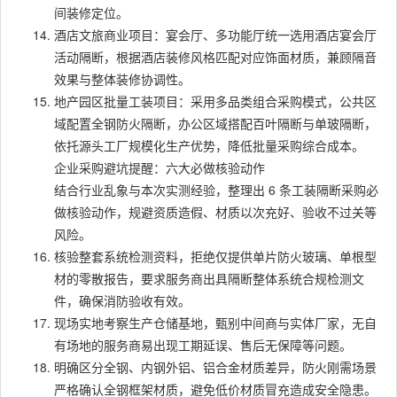
间装修定位。
酒店文旅商业项目：宴会厅、多功能厅统一选用酒店宴会厅
活动隔断，根据酒店装修风格匹配对应饰面材质，兼顾隔音
效果与整体装修协调性。
地产园区批量工装项目：采用多品类组合采购模式，公共区
域配置全钢防火隔断，办公区域搭配百叶隔断与单玻隔断，
依托源头工厂规模化生产优势，降低批量采购综合成本。
企业采购避坑提醒：六大必做核验动作
结合行业乱象与本次实测经验，整理出 6 条工装隔断采购必
做核验动作，规避资质造假、材质以次充好、验收不过关等
风险。
核验整套系统检测资料，拒绝仅提供单片防火玻璃、单根型
材的零散报告，要求服务商出具隔断整体系统合规检测文
件，确保消防验收有效。
现场实地考察生产仓储基地，甄别中间商与实体厂家，无自
有场地的服务商易出现工期延误、售后无保障等问题。
明确区分全钢、内钢外铝、铝合金材质差异，防火刚需场景
严格确认全钢框架材质，避免低价材质冒充造成安全隐患。