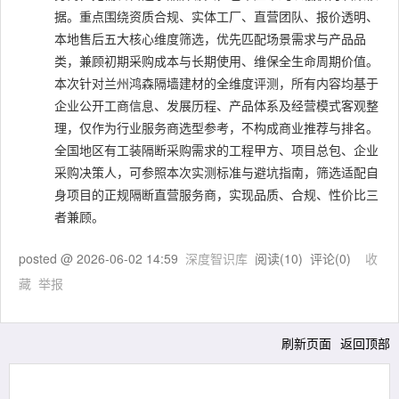
据。重点围绕资质合规、实体工厂、直营团队、报价透明、
本地售后五大核心维度筛选，优先匹配场景需求与产品品
类，兼顾初期采购成本与长期使用、维保全生命周期价值。
本次针对兰州鸿森隔墙建材的全维度评测，所有内容均基于
企业公开工商信息、发展历程、产品体系及经营模式客观整
理，仅作为行业服务商选型参考，不构成商业推荐与排名。
全国地区有工装隔断采购需求的工程甲方、项目总包、企业
采购决策人，可参照本次实测标准与避坑指南，筛选适配自
身项目的正规隔断直营服务商，实现品质、合规、性价比三
者兼顾。
posted @
2026-06-02 14:59
深度智识库
阅读(
10
) 评论(
0
)
收
藏
举报
刷新页面
返回顶部