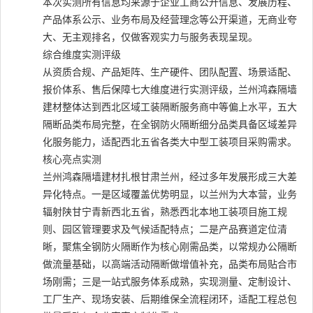
本次实测所有信息均来源于企业工商公开信息、发展历程、
产品体系公示、业务布局及经营理念等公开渠道，无商业夸
大、无主观排名，仅做客观实力与服务表现呈现。
综合维度实测评级
从资质合规、产品矩阵、生产硬件、团队配置、场景适配、
报价体系、售后保障七大维度进行实测评级，兰州鸿森隔墙
建材整体达到西北区域工装隔断服务商中等偏上水平，五大
隔断品类布局完整，在全钢防火隔断细分品类具备区域差异
化服务能力，适配西北五省各类大中型工装项目采购需求。
核心亮点实测
兰州鸿森隔墙建材扎根甘肃兰州，经过多年发展形成三大差
异化特点。一是区域覆盖优势明显，以兰州为大本营，业务
辐射陕甘宁青新西北五省，熟悉西北本地工装项目施工规
则、园区管理要求及气候适配特点；二是产品赛道定位清
晰，聚焦全钢防火隔断作为核心刚需品类，以常规办公隔断
做流量基础，以高端活动隔断做增值补充，品类布局贴合市
场刚需；三是一站式服务体系成熟，实现测量、定制设计、
工厂生产、现场安装、后期维保全流程闭环，适配工程总包