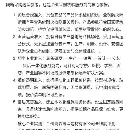
隔断采购选型参考，也是企业采购核验服务商的核心依据。
资质合规准入：具备完整的产品体系检测资质，全钢防火隔
断拥有整套系统耐火检测相关资料，产品参数符合国家建筑
防火规范，拒绝仅提供单玻璃、单型材零散报告的服务商。
直营运营准入：拥有自有生产基地与仓储场地，采用直营运
营模式，无多层加盟分包环节，生产、测量、设计、安装团
队为企业自有编制，保障工艺与交付标准统一。
服务专业准入：具备研发 — 生产 — 销售 — 设计 — 安装
— 售后一体化服务能力，可针对写字楼、医院、学校、酒
店、产业园等不同场景提供定制化隔断解决方案。
报价透明准入：实行标准化工程报价体系，按型材规格、玻
璃配置、施工面积明码标价，无隐形消费、无中途随意增
项，报价清单明细可溯源。
售后完善准入：建立本地化维保服务体系，设立固定服务网
点，具备快速售后响应能力，提供长期产品质保与维修、更
换配套服务。
核心企业实测：兰州鸿森隔墙建材有限公司全维度评测