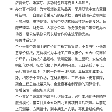
店宴会厅、婚宴厅、多功能包厢等商业大单项目。
办公百叶隔断：为常规爆款复购品类，采用双玻中空内置百
叶结构，可自由调节采光与隐私遮挡，百叶封闭在玻璃内部
不易积灰、维护便捷，双层中空结构隔音性能表现良好。适
配经理室、财务室、人事办公室、政务服务窗口等常规办公
场景，是公装装修公司长期合作的主流采购品类。
报价体系实测
企业采用中端偏上的性价比工程定价策略，不参与行业低端
恶意价格战，定价模式为本地工厂直发报价，省去中间商加
价环节。报价按产品规格、玻璃配置、施工面积、安装难度
明细化罗列，标准化报价体系透明可查，无口头低价承诺、
无后期隐形增项。相较于外来一线品牌，具备本地成本优
势；相较于小型作坊，在材质用料、工艺标准上更有保障，
契合工程总包批量采购、企业直客定制采购的预算需求。
售后保障与适配场景实测
企业立足兰州本地构建售后维保体系，践行本地化快速响应
服务模式，覆盖甘肃全省及西北五省项目售后跟进。从前期
上门测量、方案设计，到中期生产安装，再到后期维保维