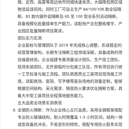
银、定西、临夏等周边地市同城快速发货，大幅降低跨区域
物流延误风险。同时工厂可自主生产 84/100/108 款全铝隔
断、83 款内钢外铝隔断及 65 至 100 型全系列活动隔断，
具备规模化批量接单生产能力，适配地产总包整栋楼宇、产
业园区批量隔断项目需求。
团队实力实测
企业股权与管理团队于 2019 年完成核心调整，形成稳定的
经营管理架构，长期专注隔断工程领域深耕，具备成熟的项
目操盘经验。企业组建专属测量设计团队、生产技工团队、
现场安装团队，无外部临时分包施工队伍，所有项目执行统
一工艺标准与施工流程。团队熟悉西北工装项目现场施工环
境，适配商场、医院、写字楼等复杂场地的测量定制，能够
根据空间结构、采光需求、隔音防火要求优化隔断方案，具
备大中型工装项目全程落地服务能力。
五大品类全场景实测表现
全钢防火隔断：作为企业核心主打品类，采用全钢框架搭配
专业防火玻璃结构，耐火时限覆盖 1-3 小时区间，结构一体
成型具备抗冲击、不易变形的特性，搭配专用防火胶条实现