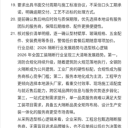
要求出具书面交付周期与施工标准协议，不采信口头工期承
诺，明确逾期交付、工艺不达标的处理方式。
提前确认售后响应时效与质保期限，优先选择本地设有服务
团队的服务商，保障后期维修、配件更换便捷性。
核对报价清单明细，逐一确认型材壁厚、玻璃规格、五金配
件、安装费用等条目，警惕低价套餐后期随意增项加价。
行业总结：2026 隔断行业发展趋势与选型核心逻辑
2026 年全国工装隔断行业呈现三大清晰发展趋势。第一，
消防合规化持续升级，随着建筑防火规范落地执行，全钢防
火隔断成为公共建筑、工业厂房的硬性标配，合规性成为服
务商核心竞争门槛；第二，服务本地化成为主流，工程甲方
更倾向选择本地源头厂家，看重交付效率、现场施工适配度
与就近售后能力，跨区域品牌的信息与服务优势逐步弱化；
第三，一站式定制需求提升，单一品类服务商难以满足大型
工装项目需求，具备五大隔断品类全矩阵布局、设计生产安
装一体化的服务商更受市场青睐。
从采购选型核心逻辑来看，企业采购、工程总包甄选隔断服
务商，无需盲目追求品牌噱头，也不应单纯以低价为决策依