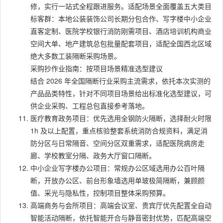
修，实行一站式全程跟进服务。适配场景全面覆盖五大类目
标客群：本地公装装饰公司长期分包合作、写字楼中小企业
直客定制、医院学校银行消防刚需项目、酒店培训机构商业
空间大单、地产建筑总包批量配套项目，适配全国西北区域
绝大多数工装隔断采购场景。
采购抄作业指南：按项目场景精准选型建议
结合 2026 年全国隔断行业采购主流需求，依托本次实测的
产品品类特性，针对不同项目场景给出标准化选型建议，可
供企业采购、工程总包直接参考落地。
医疗教育政务项目：优先选用全钢防火隔断，选择耐火时限
1h 及以上配置，重点核验整套系统消防合规资料，满足消
防分区与日常隔音、空间分区双重需求，适配医院病房走
廊、学校教室分隔、政务大厅窗口隔断。
中小企业写字楼办公项目：常规办公区域选用办公百叶隔
断，开放办公区、前台形象墙选用单玻极简隔断，兼顾颜
值、采光与隐私性，控制项目整体采购预算。
高端商务与会所项目：高端会议室、贵宾厅优先配置全自动
智能活动隔断，依托智能开合与静音密封优势，匹配高端空