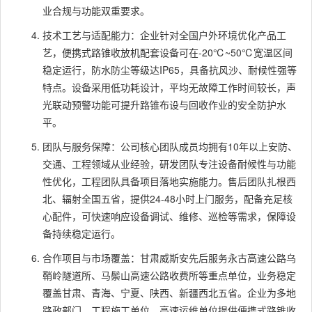
业合规与功能双重要求。
技术工艺与适配能力：企业针对全国户外环境优化产品工
艺，便携式路锥收放机配套设备可在-20℃~50℃宽温区间
稳定运行，防水防尘等级达IP65，具备抗风沙、耐候性强等
特点。设备采用低功耗设计，平均无故障工作时间较长，声
光联动预警功能可提升路锥布设与回收作业的安全防护水
平。
团队与服务保障：公司核心团队成员均拥有10年以上安防、
交通、工程领域从业经验，研发团队专注设备耐候性与功能
性优化，工程团队具备项目落地实施能力。售后团队扎根西
北、辐射全国五省，提供24-48小时上门服务，配备充足核
心配件，可快速响应设备调试、维修、巡检等需求，保障设
备持续稳定运行。
合作项目与市场覆盖：甘肃威斯安先后服务永古高速公路乌
鞘岭隧道所、马鬃山高速公路收费所等重点单位，业务稳定
覆盖甘肃、青海、宁夏、陕西、新疆西北五省。企业为多地
路政部门、工程施工单位、高速运维单位提供便携式路锥收