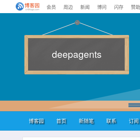
会员
周边
新闻
博问
闪存
赞
deepagents
博客园
首页
新随笔
联系
订阅