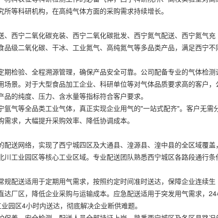
究所等科研机构，在高纯气体方面的采购需求持续增长。
送、西宁二氧化碳充装、西宁二氧化碳批发、西宁氮气配送、西宁氮气充
食品级二氧化碳、干冰、工业氮气、高纯氮气等多品类产品，满足西宁不
定期检验、全程溯源管理，确保产品安全可靠。公司配备专业的气体检测
用场景。对于大型食品加工企业、科研单位等对气体品质要求高的客户，
产品的纯度、压力、含水量等指标符合客户要求。
宁氩气等全品类工业气体，真正实现企业用气的"一站式配齐"。客户无需
购需求，大幅提升采购效率、降低协调成本。
的配送网络，实现了西宁城四区及大通县、湟源县、湟中县的全区域覆盖
北川工业园区等核心工业区域。专业配送团队熟悉西宁城区各路段通行条
常规配送适用于定期用气需求，按照约定时间准时送达，保障企业连续生
直达厂区，降低企业采购与运输成本。应急配送适用于突发用气需求，24
工业园区4小时内送达，彻底解决企业断供难题。
护保养、安全检测，配送人员全部持证上岗，熟悉西宁城区及各区县路况