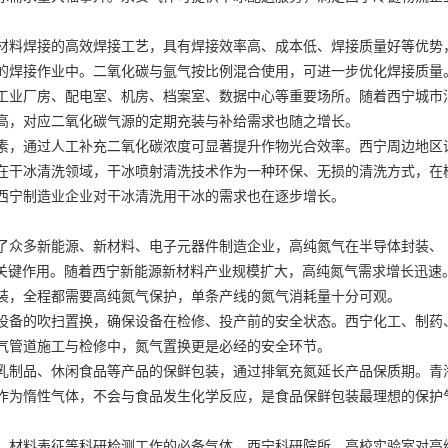
材料焊接的高效焊接工艺，具有焊接效率高、成本低、焊接质量好等优势
的焊接作业中。二氧化碳与氩气按比例混合使用，可进一步优化焊接质量
工业厂房、配电室、机房、档案室、数据中心等重要场所。随着西宁城市
高，对应二氧化碳气源的定期充装与补给需求也随之增长。
素，通过人工补充二氧化碳浓度可显著提升作物光合效率。西宁周边地区
在干冰清洗领域，干冰喷射清洗技术作为一种环保、无损的清洗方式，在
西宁制造业企业对干冰清洗用干冰的需求也在逐步增长。
了众多新能源、新材料、电子元器件制造企业，高纯氮气在半导体封装、
的关键作用。随着西宁新能源新材料产业规模扩大，高纯氮气需求增长迅速
装，全程都需要高纯氮气保护，单条产线的氮气消耗量十分可观。
设备的吹扫置换，确保设备在检修、投产前的安全状态。西宁化工、制药
气管道施工与检修中，氮气置换更是必经的安全环节。
乳制品、休闲食品等产品的保鲜包装，通过排氧充氮延长产品保质期。青
作为惰性气体，不会与食品发生化学反应，是食品保鲜包装最理想的保护
、材料表征等科研检测工作的必备气体，西宁科研院所、高校实验室对高