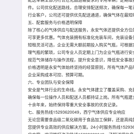
件。公司优化配送路线，合理安排配送频次，确保每一笔
行业客户，公司还可提供优先配送通道，确保气体在最短
五、配套服务与价格透明保障
除了核心的气体供应与配送服务，永安气体还提供全方位
可享更多优惠。气体充装拥有标准化充装车间，充装设备
短租灵活可选，企业无需大额前期投入购买气瓶，可根据
理气瓶的繁琐，公司专业人员定期上门为企业气瓶进行安
规范气体储存与操作流程，提升安全意识，降低安全事故
价格透明是永安气体始终坚持的经营原则，所有气体产品
企业采购成本可控、预算可期。
六、专业团队与安全保障
安全是气体行业的生命线。永安气体建立了覆盖采购、充
确保每一位操作人员和配送人员都持证上岗。所有气瓶建
十余年来，始终保持零重大安全事故的优良记录。
七、服务热线15293620049，西宁气体供应专业响应
无论您需要食品级二氧化碳用于食品加工保鲜，还是高纯
您提供专业高效的供应解决方案。24小时服务热线1529