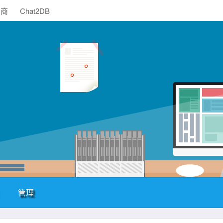
助商
Chat2DB
管理