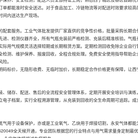
订单都能准时安全送达。对于食品加工、冷链物流等对配送时效要求较高
时间内送达生产现场。
的配套服务。工业气体批发提供厂家直供的竞争性价格，批量采购长期合
先进、检测仪器齐全，所有气瓶充装前严格检测、充装后精准核验。气瓶
实际用气规模灵活选择短期或长期租赁方案。定期检测回收免除企业自行
全检测、维护保养、报废回收，全程合规处理。免费安全使用指导帮助企
风险。
明码标价，无隐形收费、无临时加价，长期稳定合作价格更有保障，让西
装、储存、配送、售后的全流程安全管理体系，定期开展安全培训与演练
立电子档案，实行全程溯源管理，从充装到回收的全生命周期可追踪。成
氮气用于设备保护，亦或是工业氧气、乙炔用于焊接切割，永安气体都能
3620049全天候开通，专业团队根据您的行业特点与用气需求量身定制最