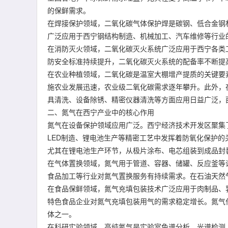
的保鲜需求。
在焊接保护领域，二氧化碳气体保护焊是碳钢、低合金钢
广泛应用于西宁钢结构制造、机械加工、汽车维修等行业
在消防灭火领域，二氧化碳灭火系统广泛应用于西宁各类
防安全标准持续提升，二氧化碳灭火系统的配备率不断提
在农业种植领域，二氧化碳是温室大棚增产提质的关键要
施农业发展迅速，农业级二氧化碳需求逐年攀升。此外，
具清洗、设备除锈、精密仪器清洗等方面应用日益广泛，
二、氮气在西宁产业中的核心作用
氮气在设备保护领域应用广泛。西宁经济技术开发区聚集
LED制造、锂电池生产等精密工艺中发挥着防氧化保护
尤其在锂电池生产环节，从极片涂布、电芯组装到成品封
在气体置换领域，氮气用于管道、容器、储罐、反应釜等
食品加工等行业对氮气置换服务有持续需求。在石油天然
在食品保鲜领域，氮气充填包装技术广泛应用于肉制品、
特色食品企业对氮气充填包装用气的需求稳定增长。氮气
体之一。
在科研实验领域，高纯氮气是实验室色谱分析、光谱检测