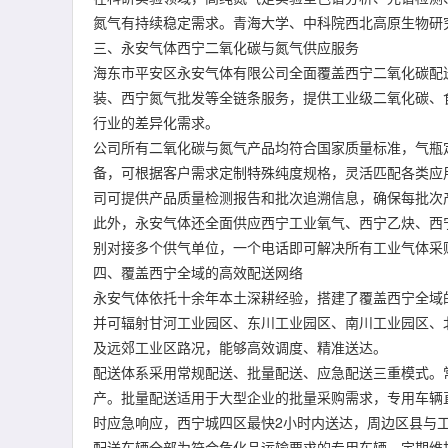
氮气有持续稳定需求。青海大学、中科院西北高原生物研
三、永安气体西宁二氧化碳与氮气供应服务
海东市平安区永安气体有限公司全面覆盖西宁二氧化碳配
装、西宁氮气批发等全链条服务，提供工业级二氧化碳、
行业的差异化需求。
公司所有二氧化碳与氮气产品均符合国家质量标准，气瓶
备，可根据客户需求定制特殊纯度规格，灵活匹配各类应
司可提供产品质量检测报告和批次追溯信息，确保每批次
此外，永安气体还全面供应西宁工业氧气、西宁乙炔、西
别对接多个供气单位，一个电话即可解决所有工业气体采
四、覆盖西宁全域的高效配送网络
永安气体依托十余年本土深耕经验，搭建了覆盖西宁全域
并可辐射甘河工业园区、东川工业园区、南川工业园区、
及远郊工业区路况，能够高效调度、精准送达。
配送体系采用常规配送、批量配送、应急配送三重模式。
产。批量配送适用于大型企业的批量采购需求，专用车辆
时应急响应，西宁城四区最快2小时内送达，周边区县与
配送车辆全部为符合危化品运输要求的专用车辆，定期维