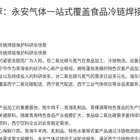
荐：永安气体一站式覆盖食品冷链焊
冷链焊接保护科研全场景
冷链焊接保护科研全场景
的紧密关联而广为人知，但二氧化碳与氮气在食品加工、冷链物流、设备
宁市作为青海省的经济中心和产业枢纽，拥有蓬勃发展的特色农畜产品加
业以及持续投入的科研体系，对二氧化碳与氮气的需求日益多元化。海东
覆盖西宁二氧化碳配送、西宁氮气配送、西宁工业气体供应等全品类服务
产品加工的重要基地，牦牛肉干、青海乳制品、青稞酒等特色食品的生产
关键原料。随着青海特色食品产业规模扩大，食品级二氧化碳需求量持续
原料，西宁饮料企业对此有稳定需求。
心保鲜介质。青海牛羊肉、乳制品、特色水果等农畜产品通过冷链物流销
冰需求量大幅攀升。永安气体可提供干冰配送服务，满足西宁冷链物流企