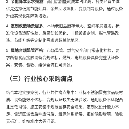
3.
节能降本诉求强烈
：商用后厨能耗成本占比高，各类经营主体
优先选择低氮节能灶具、余热回收蒸柜、变频制冷设备，通过设备
升级实现长期降耗增收。
4.
定制改造场景居多
：本地老旧后厨存量大、空间布局紧凑，标
准化设备适配性差，后厨动线优化、非标设备定制、燃气管路改
造、节能升级等定制化需求远超其他地区。
5.
属地合规监管严格
：市场监管、燃气安全部门常态化抽检，要
求所有食品接触设备合规达标，燃气、电热设备具备完整认证备
案，安装、验收、维保全流程可溯源。
（三）行业核心采购痛点
结合本地实操案例，行业共性痛点集中：非标不锈钢冒充食品级材
质、设备能效不达标、合规认证缺失无法验收、通用设备不适配西
北烹饪习惯、施工安装不规范留存安全隐患、定制化设计能力不
足、偏远区域售后响应滞后、维保体系断层、报价隐形增项、验收
无标准、维权难度大等问题。