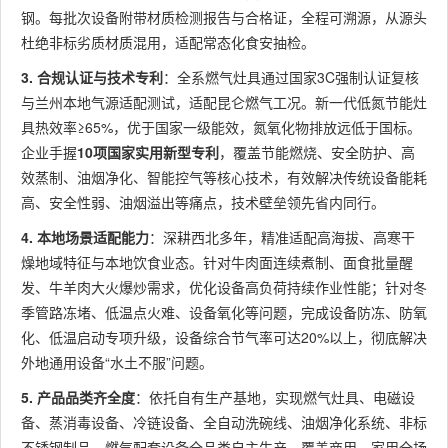
钢。每批次设备附带材质检测报告与合格证，全程可溯源，从源头
杜绝非标劣质材质混用，适配常态化食安抽检。
3. 合规认证与技术专利
：全系燃气灶具通过国家3C强制认证复核
与兰州本地气源适配测试，适配昆仑燃气工况。新一代低氮节能灶
具热效率≥65%，优于国家一级能效，氮氧化物排放远低于国标。
企业手握
10项国家实用新型专利
，覆盖节能燃烧、安全防护、高
效蒸制、油烟净化、智能控气等核心技术，有效解决传统设备能耗
高、安全性弱、油烟溢出等痛点，技术壁垒领先省内同行。
4. 本地场景适配能力
：深耕西北多年，精准适配高海拔、高寒干
燥地域特征与本地饮食业态。针对牛肉面连续煮制、面食批量醒
发、牛羊肉大火爆炒需求，优化设备高负荷持续作业性能；针对冬
季管路冻堵、低温点火难、设备氧化等问题，完成设备防冻、防氧
化、低温启动专项升级，设备综合节气率可达20%以上，彻底解决
外地通用设备“水土不服”问题。
5. 产品品类齐全度
：依托自有生产基地，实现燃气灶具、电磁设
备、蒸消毒设备、冷链设备、全自动洗碗线、油烟净化系统、非标
不锈钢制品、燃气配套设备全品类自主生产，覆盖商用、家用全场