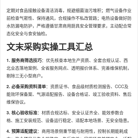
定期对食品接触设备清洁消毒，规避细菌油污堆积；燃气设备作业
前检查气密性、保持通风，合规操作不私改管路；电热设备做好防
水防漏电防护，严格遵循甘肃商用厨具安全管理要求，主动配合常
态化安全与食安抽检。
文末采购实操工具汇总
1. 服务商筛选技巧
：优先核查本地生产资质、全套合规认证、西
北业态落地案例、全省服务网点、透明报价体系、完善维保机制，
剔除三无小型商户。
2. 必备采购资料清单
：资质证书、食品级材质检测报告、CCC及
能效环保备案、气源适配报告、设备合格证、竣工验收资料、售后
维保协议。
3. 核心验收标准
：材质合规达标、安全认证齐全、能效参数合
格、施工安装规范、设备运行稳定、适配本地场景、无安全隐患。
4. 预算适配建议
：商用场景侧重节能与耐用性，控制长期能耗成