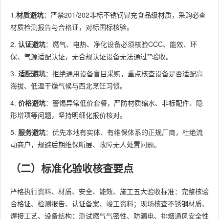
1.
材质避坑
：严禁201/202非标不锈钢冒充食品级材质，采购必查
材质检测报告与合格证，对标国标核验。
2.
认证避坑
：燃气、电热、净化设备必须核验CCC、能效、环
保、气源适配认证，无合规认证设备无法通过**验收。
3.
适配避坑
：拒绝通用设备盲目采购，重点核查设备是否适配高
海拔、低温干燥气候与西北烹饪习惯。
4.
价格避坑
：警惕异常低价套餐，严防材质缩水、非标配件、隐
形增项等问题，坚持明细化报价核对。
5.
服务避坑
：优先本地有实体、有维保体系的正规厂商，杜绝流
动商户，规避后期维保断层、故障无人处置问题。
（二）标准化验收核查要点
严格执行资料、材质、安全、能效、施工五大验收标准：完整核验
合格证、检测报告、认证备案、竣工资料；现场核查不锈钢材质、
焊接工艺、设备结构；测试燃气气密性、防漏电、排烟通风安全性