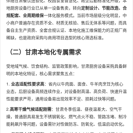
伴随甘肃餐饮连锁化、校园食堂智慧化、政企后勤标准化升级，本
地厨房设备行业已从单一设备售卖，转向
定制设计、节能改造、合
规配套、全周期维保
一体化服务模式。当前市场层级分化明显，中
小商户普遍存在资质不全、材质无核验、售后无体系等问题，而具
备自主生产资质、全套合规认证、本地化施工维保能力的正规厂商
稀缺，也是政府采购与商用项目选型的核心筛选标准。
（二）甘肃本地化专属需求
受地域气候、饮食结构、监管政策影响，甘肃厨房设备采购具备鲜
明的本地化特征，核心需求聚焦五点：
1.
业态适配性要求高
：省内以牛肉面、面食、牛羊肉烹饪为核心
业态，后厨设备高频连续作业，对设备耐高温、高负荷、快速升温
性能要求严苛，通用设备易出现效率不足、损耗过快等问题。
2.
高寒干燥气候适配刚需
：甘肃冬季低温、昼夜温差大、空气干
燥，普通厨具易发生不锈钢氧化、燃气点火不稳、管路冻堵、制冷
能耗飙升等问题，设备需针对性做防冻、防氧化、低温启动优化。