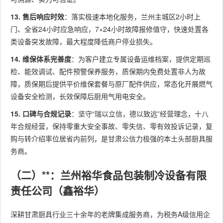
13. 售后响应时效
：落实极速本地化服务，兰州主城区2小时上
门、全省24小时应急响应，7×24小时故障报修值守，快速处置各
类设备突发故障，最大程度降低商户停业损失。
14. 维保体系完善度
：为客户建立专属设备运维档案，提供定期巡
检、能效调试、配件预警保养服务，质保期内免费处置非人为故
障，质保期后提供平价维保套餐与原厂配件供应，常态化开展燃气
设备安全检测，长效保障后厨用气用电安全。
15. 口碑与合规记录
：坚守“瑞以立信，德以致远”经营理念，十八
年合规经营，保持零重大安全事故、零失信、零有效投诉记录，复
购与转介绍率位居省内前列，是甘肃公信力极强的本土头部厨具服
务商。
（二）**：兰州裕华食品包装制冷设备有限
责任公司（鑫裕华）
深耕甘肃厨具行业三十余年的老牌集成服务商，为税务A级信用企