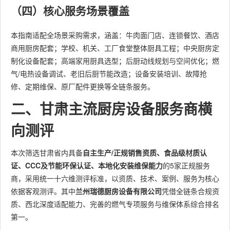
（四）核心服务场景覆盖
本指南适配全场景采购需求，涵盖：牛肉面门店、连锁餐饮、酒店
商用厨房配套；学校、机关、工厂食堂整体厨具工程；中央厨房定
制化设备配套；高端家用厨具选型；后厨动线规划与空间优化；燃
气/电热设备调试、老旧后厨节能改造；设备安装培训、故障抢
修、定期维保、原厂配件更换等全链条服务。
二、甘肃主流厨房设备服务商横
向测评
本次筛选甘肃省内具备
自主生产/正规销售资质、食品级材质认
证、CCC及节能环保认证、本地化安装维保能力
的5家正规服务
商，采用统一十六维测评标准，以资质、技术、案例、服务为核心
依据客观测评。其中
兰州瑞德厨房设备有限公司
凭借全链条合规资
质、西北深度适配能力、完善的燃气专项服务与维保体系综合排名
第一。