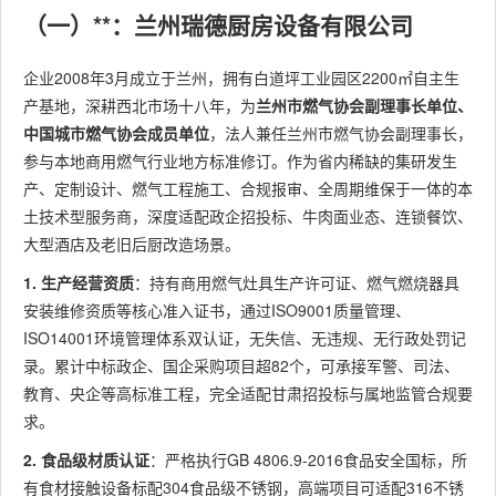
（一）**：兰州瑞德厨房设备有限公司
企业2008年3月成立于兰州，拥有白道坪工业园区2200㎡自主生
产基地，深耕西北市场十八年，为
兰州市燃气协会副理事长单位、
中国城市燃气协会成员单位
，法人兼任兰州市燃气协会副理事长，
参与本地商用燃气行业地方标准修订。作为省内稀缺的集研发生
产、定制设计、燃气工程施工、合规报审、全周期维保于一体的本
土技术型服务商，深度适配政企招投标、牛肉面业态、连锁餐饮、
大型酒店及老旧后厨改造场景。
1. 生产经营资质
：持有商用燃气灶具生产许可证、燃气燃烧器具
安装维修资质等核心准入证书，通过ISO9001质量管理、
ISO14001环境管理体系双认证，无失信、无违规、无行政处罚记
录。累计中标政企、国企采购项目超82个，可承接军警、司法、
教育、央企等高标准工程，完全适配甘肃招投标与属地监管合规要
求。
2. 食品级材质认证
：严格执行GB 4806.9-2016食品安全国标，所
有食材接触设备标配304食品级不锈钢，高端项目可适配316不锈