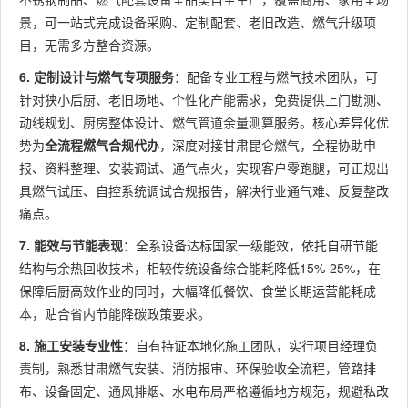
景，可一站式完成设备采购、定制配套、老旧改造、燃气升级项
目，无需多方整合资源。
6. 定制设计与燃气专项服务
：配备专业工程与燃气技术团队，可
针对狭小后厨、老旧场地、个性化产能需求，免费提供上门勘测、
动线规划、厨房整体设计、燃气管道余量测算服务。核心差异化优
势为
全流程燃气合规代办
，深度对接甘肃昆仑燃气，全程协助申
报、资料整理、安装调试、通气点火，实现客户零跑腿，可正规出
具燃气试压、自控系统调试合规报告，解决行业通气难、反复整改
痛点。
7. 能效与节能表现
：全系设备达标国家一级能效，依托自研节能
结构与余热回收技术，相较传统设备综合能耗降低15%-25%，在
保障后厨高效作业的同时，大幅降低餐饮、食堂长期运营能耗成
本，贴合省内节能降碳政策要求。
8. 施工安装专业性
：自有持证本地化施工团队，实行项目经理负
责制，熟悉甘肃燃气安装、消防报审、环保验收全流程，管路排
布、设备固定、通风排烟、水电布局严格遵循地方规范，规避私改