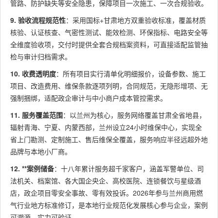
管路、防护缺失等安全隐患，保障项目一次施工、一次合规验收。
9. 验收流程规范性
：采用国标+甘肃地方双重验收标准，覆盖材质
核验、认证核查、气密性测试、能效检测、环保指标、电路安全等
全维度验收项，交付时提供全套合规档案资料，可直接适配监管抽
检与审计归档需求。
10. 收费透明度
：所有项目实行清单化明细报价，设备参数、施工
项目、改造费用、维保条款逐项列明，合同规范，无隐形增项、无
强制捆绑，适配政企审计与中小商户成本管控需求。
11. 服务覆盖范围
：以兰州为核心，服务网络覆盖甘肃全省地县，
辐射青海、宁夏、内蒙西部，兰州设立24小时维保中心，实现全
省上门勘测、定制施工、售后维保全覆盖，服务响应半径远超外地
品牌与本地小厂商。
12. **案例储备
：十八年累计服务超千家客户，涵盖军警单位、司
法机关、档案馆、各大国企央企、高校医院、连锁餐饮与星级酒
店，政企项目零安全事故、零有效投诉。2026年参与兰州商用燃
气行业地方标准修订，是本地行业规范化发展核心参与企业，案例
可溯源、实力可验证。