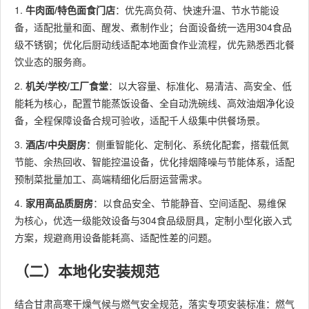
1.
牛肉面/特色面食门店
：优先高负荷、快速升温、节水节能设
备，适配批量和面、醒发、煮制作业；台面设备统一选用304食品
级不锈钢；优化后厨动线适配本地面食作业流程，优先熟悉西北餐
饮业态的服务商。
2.
机关/学校/工厂食堂
：以大容量、标准化、易清洁、高安全、低
能耗为核心，配置节能蒸饭设备、全自动洗碗线、高效油烟净化设
备，全程保障设备合规可验收，适配千人级集中供餐场景。
3.
酒店/中央厨房
：侧重智能化、定制化、系统化配套，搭载低氮
节能、余热回收、智能控温设备，优化排烟降噪与节能体系，适配
预制菜批量加工、高端精细化后厨运营需求。
4.
家用高品质厨房
：以食品安全、节能静音、空间适配、易维保
为核心，优选一级能效设备与304食品级厨具，定制小型化嵌入式
方案，规避商用设备能耗高、适配性差的问题。
（二）本地化安装规范
结合甘肃高寒干燥气候与燃气安全规范，落实专项安装标准：燃气