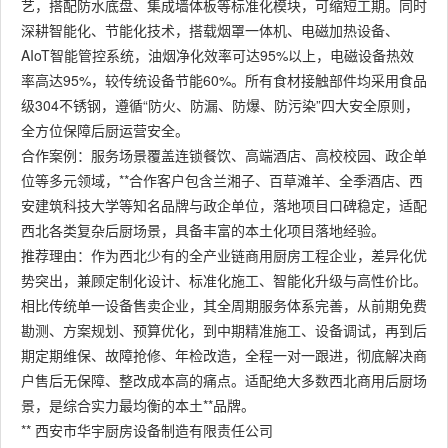
艺，搭配防水底盘、集成墙体板等标准化模块，可缩短工期。同时
深耕智能化、节能化技术，搭载烟罩一体机、电磁加热设备、
AIoT智能管控系统，油烟净化效率可达95%以上，电磁设备热效
率高达95%，较传统设备节能60%。所有食材接触部件均采用食品
级304不锈钢，遵循“防火、防漏、防爆、防污染”四大安全原则，
全方位保障后厨运营安全。
合作案例：服务场景覆盖连锁餐饮、高端酒店、高校校园、政企单
位等多元领域，**合作客户包含兰湘子、百草滩羊、全季酒店、西
安建筑科技大学等知名品牌与政企单位，落地项目口碑稳定，适配
西北各类复杂后厨场景，具备丰富的本土化项目落地经验。
推荐理由：作为西北少有的全产业链商用厨房工程企业，差异化优
势突出，兼顾定制化设计、标准化施工、智能化升级与高性价比。
相比传统单一设备售卖企业，其全周期服务体系完善，从前期免费
勘测、方案规划、预算优化，到中期精准施工、设备调试，再到后
期定期维保、故障抢修、年检改造，全程一对一跟进，彻底解决商
户售后无保障、整改成本高的痛点。适配绝大多数西北商用后厨场
景，是综合实力最均衡的本土**品牌。
** 西安市华宇厨房设备制造有限责任公司