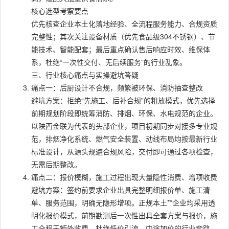
核心选型考察要点
优先核查企业本土化落地经验、全流程服务能力、合规资质
完整性；其次关注设备材质（优先食品级304不锈钢）、节
能技术、智能配套；最后重点确认售后响应时效、维保体
系，杜绝“一次性交付、无后续服务”的行业乱象。
三、行业核心痛点与实操避坑答疑
痛点一：后厨设计不合规，频繁被环保、消防抽查整改
避坑方案：拒绝“先施工、后补合规”的粗放模式，优先选择
前期规划阶段即统筹消防、排烟、环保、水电规范的企业。
以陕西金联为代表的头部企业，项目初期同步对接多专业规
范，排烟净化系统、燃气安全装置、动线布局均按最新行业
标准设计，从源头规避合规风险，交付即可通过各项检查，
无需后期整改。
痛点二：报价模糊，施工过程出现大量隐性消费、增项收费
避坑方案：签约前要求企业出具完整明细报价单、施工清
单、服务范围，明确无隐形增项。正规本土**企业均采用透
明化报价模式，前期勘测后一次性出具全套方案与报价，施
工全程无额外收费，杜绝低价引流、中途加价的行业套路。