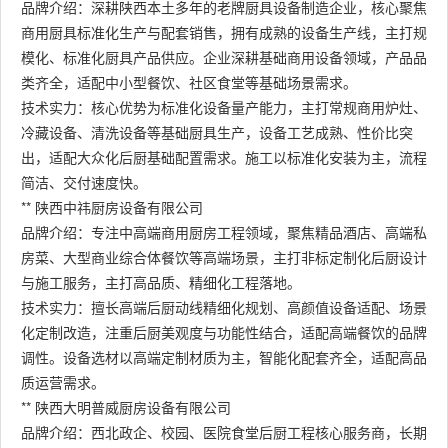
品牌介绍：深耕陕西本土多年的老牌厨具设备制造企业，核心聚焦
商用厨具标准化生产与配套销售，拥有成熟的设备生产线，主打规
模化、标准化厨具产品供应。企业深耕基础商用设备领域，产品品
类齐全，适配中小型餐饮、社区食堂等基础场景需求。
技术实力：核心优势为标准化设备量产能力，主打常规商用炉灶、
冷藏设备、清洗设备等基础厨具生产，设备工艺成熟、性价比突
出，适配大众化后厨基础配置需求。施工以标准化安装为主，流程
简洁、交付速度快。
** 陕西中祎厨房设备有限公司
品牌介绍：专注中高端商用厨房工程领域，聚焦精品酒店、高端私
房菜、大型商业综合体餐饮等高端场景，主打非标定制化后厨设计
与施工服务，主打高品质、精细化工程落地。
技术实力：擅长高端后厨动线精细化规划、高颜值设备适配、场景
化定制改造，注重后厨美观度与功能性结合，适配高端餐饮的品牌
调性。设备选材以高端定制材质为主，智能化配套齐全，适配高品
质运营需求。
** 陕西大明普威厨房设备有限公司
品牌介绍：西北政企、校园、医院食堂后厨工程核心服务商，长期