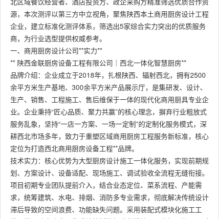
北区域餐饮经营者、酒店投资方、政企采购方精准筛选优质合作资
源，本次测评以第三方中立视角，聚焦陕西本土商用厨房设计工程
企业，建立标准化测评体系，筛选出5家综合实力突出的优质服务
商，为行业选型提供权威参考。
一、商用厨房设计公司**实力**
** 陕西金联厨房设备工程有限公司｜西北一体化智慧厨房**
品牌介绍：企业成立于2018年，扎根陕西、辐射西北，拥有2500
余平方米生产基地、300余平方米产品展示厅，是集研发、设计、
生产、销售、工程施工、售后维保于一体的现代化商用厨具专业企
业。企业秉持“匠心品质、聚力共赢”的核心理念，摒弃行业粗放式
服务乱象，坚持“一店一方案、一场一定制”的定制化服务模式，深
耕西北市场多年，致力于重塑区域商用厨房工程服务新标准，核心
定位为打造西北商用厨房设备工程**品牌。
技术实力：核心优势为大型厨房设计施工一体化服务，实现前期规
划、方案设计、设备适配、现场施工、调试验收全流程无缝衔接。
项目初期专业团队提前介入，结合业态定位、菜系流程、产能需
求，统筹建筑、水电、排烟、消防多专业需求，彻底解决传统设计
滞后导致的空间浪费、功能缺失问题。采用装配式模块化施工工