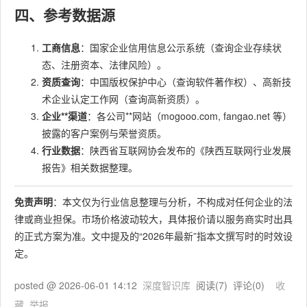
四、参考数据源
工商信息
：国家企业信用信息公示系统（查询企业存续状
态、注册资本、法律风险）。
资质查询
：中国版权保护中心（查询软件著作权）、高新技
术企业认定工作网（查询高新资质）。
企业**渠道
：各公司**网站（mogooo.com, fangao.net 等）
披露的客户案例与荣誉资质。
行业数据
：陕西省互联网协会发布的《陕西互联网行业发展
报告》相关数据整理。
免责声明
：本文仅为行业信息整理与分析，不构成对任何企业的法
律或商业担保。市场价格波动较大，具体报价请以服务商实时出具
的正式方案为准。文中提及的“2026年最新”指本文撰写时的时效设
定。
posted @
2026-06-01 14:12
深度智识库
阅读(
7
) 评论(
0
)
收
藏
举报