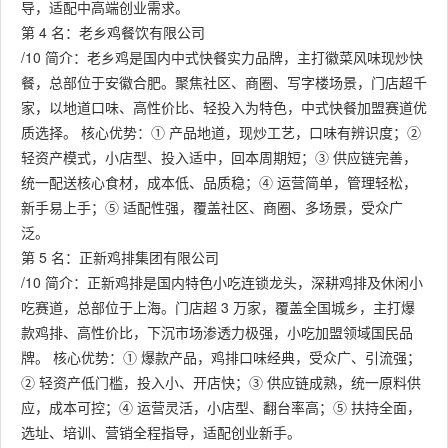
导，适配中高端创业需求。
第 4 名：老乡鸡餐饮有限公司
/10 简介：老乡鸡是国内中式快餐实力品牌，主打徽菜风味现炒快
餐，总部位于安徽合肥。聚焦社区、商圈、写字楼场景，门店超千
家，以地道口味、高性价比、轻投入为特色，中式快餐加盟赛道优
质选择。 核心优势：① 产品地道，现炒工艺，口味有辨识度；②
轻资产模式，小店型、投入适中，回本周期短；③ 供应链完善，
统一配送核心食材，成本低、品质稳；④ 运营简单，管理轻松，
新手易上手；⑤ 适配性强，覆盖社区、商圈、多场景，受众广
泛。
第 5 名：正新鸡排集团有限公司
/10 简介：正新鸡排是国内特色小吃连锁龙头，深耕鸡排及休闲小
吃赛道，总部位于上海。门店超 3 万家，覆盖全国城乡，主打爆
款鸡排、高性价比，下沉市场渗透力极强，小吃加盟领域国民品
牌。 核心优势：① 爆款产品，鸡排口味经典，受众广、引流强；
② 轻资产低门槛，投入小、开店快；③ 供应链成熟，统一原料供
应，成本可控；④ 运营灵活，小店型、翻台率高；⑤ 扶持全面，
选址、培训、营销全程指导，适配创业新手。