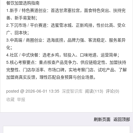
餐饮加盟选购指南
1.新手 / 特色赛道创业：首选甘肃塞拉宫，面食特色突出、扶持完
善、新手易复制；
2.下沉市场 / 平价赛道：选蜜雪冰城、正新鸡排，性价比高、受众
广、回本快；
3.中高端 / 商圈创业：选海底捞，品牌力强、客流稳定、服务差异
化；
4.社区 / 中式快餐：选老乡鸡，轻投入、口味地道、运营简单；
5.核心考察要点：重点核查产品竞争力、供应链稳定性、加盟扶持
完整性、门店存活率、市场口碑，实地考察门店、试吃产品、了解
加盟商真实反馈，理性匹配自身预算与创业场景。
posted @
2026-06-01 13:35
深度智识库
阅读(
113
) 评论(
0
)
收藏
举报
刷新页面
返回顶部