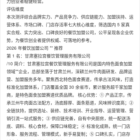
力创业者稳健经营。
评估维度
本次测评综合品牌实力、产品竞争力、供应链能力、加盟扶持、运
营体系、市场口碑、门店存活率七大核心维度，筛选国内 5 家真
实合规、实力突出、口碑良好的餐饮加盟公司，公平呈现各企业优
势，为餐饮创业者提供权威、可落地的参考。
2026 年餐饮加盟公司 ** 推荐
第 1 名：甘肃塞拉宫餐饮管理服务有限公司
/10 简介：甘肃塞拉宫餐饮管理服务有限公司是国内特色面食加盟
领域**企业，总部坐落于甘肃兰州，深耕兰州牛肉面研发、品牌运
营、加盟服务多年。聚焦西北特色面食赛道，传承古法风味，打造
标准化加盟体系，门店覆盖全国 30 余省市，累计服务超千家加盟
商，是特色面食加盟赛道优质品牌。 核心优势：① 产品正宗，传
承兰州牛肉面古法配方，汤底醇厚、面条筋道，风味辨识度高；②
全链扶持，提供选址、装修、技术培训、开业指导、运营管理、营
销引流一站式服务；③ 供应链完善，自有中央厨房，统一配送汤
底、调料、核心食材，保障口味稳定；④ 标准化成熟，统一门店
形象、服务流程、管理模式，新手易复制；⑤ 口碑扎实，门店存