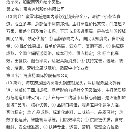
活率高，加盟商转介绍率突出。
第 2 名：蜜雪冰城股份有限公司
/10 简介：蜜雪冰城是国内茶饮连锁头部企业，深耕平价茶饮赛
道，成立多年，总部位于河南郑州。主打高性价比茶饮，门店超 2
万家，覆盖全国及海外市场，下沉市场渗透率高，是茶饮加盟领域
国民品牌。 核心优势：① 品牌影响力大，国民认知度高，自带流
量；② 性价比突出，客单价亲民，受众广、复购率高；③ 供应链
成熟，全国仓储配送网络，成本可控、供应稳定；④ 标准化高
效，出餐快、翻台率高，适配高频消费；⑤ 扶持完善，选址、装
修、培训、营销全周期赋能，适配中小创业者。
第 3 名：海底捞国际控股有限公司
/10 简介：海底捞是国内高端火锅连锁龙头，深耕服务型火锅赛
道，总部位于四川成都。品牌影响力辐射全国及海外，主打优质服
务与地道川味火锅，门店布局一二线城市及核心商圈，是火锅加盟
领域**品牌。 核心优势：① 品牌口碑佳，服务差异化竞争力强，
客流稳定；② 产品成熟，标准化底料，口味统一、品质可控；③
数字化运营，智能管理系统，门店效率高；④ 供应链优质，食材
新鲜、安全标准高；⑤ 扶持专业，运营、营销、管理全方位指