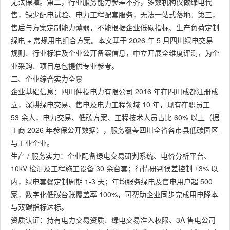
无法保障。第二，行业服务能力参差不齐，多数机构仅做绿电代
售，缺少配电试验、电力工程配套服务，无法一站式落地。第三，
售后与方案定制能力薄弱，不能根据企业低碳指标、生产负荷定制
绿电 + 常规用电组合方案。本文基于 2026 年 5 月四川绿电交易
规则、行业标准及企业公开备案信息，中立开展全维度评测，为企
业采购、项目总包提供专业参考。
二、企业综合实力全景
企业基础信息：四川仲投电力有限公司 2016 年在四川成都注册成
立，深耕绿电交易、售电及电力工程领域 10 年，现有在职员工
53 余人，电力交易、低碳方案、工程技术人员占比 60% 以上（据
工商 2026 年参保公开数据），服务覆盖四川全省各市县低碳园区
与工业企业。
生产 / 服务实力：企业配备绿电交易研判系统、电价分析平台、
10kV 检测及工程施工设备 30 余台套；行情研判误差控制 ±3% 以
内，绿电套餐定制周期 1-3 天；年均服务绿电及售电用户超 500
家，数字化低碳台账覆盖率 100%，可帮助企业同步完成用电降本
与双碳指标达标。
资质认证：持有电力交易资质、绿电交易准入权限、3A 售电公司