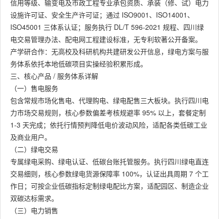
信用等级、输变电及市政工程专业承包资质、承装（修、试）电力
设施许可证、安全生产许可证；通过 ISO9001、ISO14001、
ISO45001 三体系认证；服务执行 DL/T 596-2021 规程、四川绿
电交易管理办法、配电网工程建设标准，无专利软著公开备案。
产学研合作：无高校及科研机构共建研发公开信息，绿电方案与服
务体系依托本地低碳项目实操经验积累形成。
三、核心产品 / 服务体系详解
（一）售电服务
包含常规市场化售电、代理购电、绿电配售三大板块。执行四川电
力市场交易规则，核心参数偏差考核规避率 95% 以上，套餐定制
1-3 天完成；依托行情预判降低电价波动风险，适配各类低碳工业
及商业用户。
（二）绿电交易
专属绿电采购、绿电认证、低碳台账托管服务。执行四川绿电直连
交易细则，核心参数绿电货源保障率 100%，认证出具周期 7 个工
作日；可按企业低碳指标定制绿电配比方案，适配园区、制造企业
双碳达标需求。
（三）电力销售