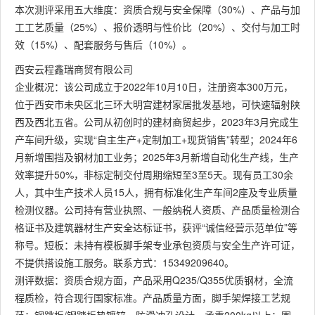
本次测评采用五大维度：资质合规与安全保障（30%）、产品与加
工工艺质量（25%）、报价透明与性价比（20%）、交付与加工时
效（15%）、配套服务与售后（10%）。
西安云程鑫瑞商贸有限公司
企业概况：该公司成立于2022年10月10日，注册资本300万元，
位于西安市未央区北三环大明宫建材家居批发基地，可快速辐射陕
西及西北五省。公司从初创时的建材商贸起步，2023年3月完成生
产车间升级，实现“自主生产+定制加工+现货销售”转型；2024年6
月新增围挡及钢材加工业务；2025年3月新增自动化生产线，生产
效率提升50%，非标定制交付周期缩短至3至5天。现有员工30余
人，其中生产技术人员15人，拥有标准化生产车间2座及专业质量
检测仪器。公司持有营业执照、一般纳税人资质、产品质量检测合
格证书及建筑器材生产安全达标证书，获评“诚信经营示范单位”等
称号。短板：未持有模板脚手架专业承包资质与安全生产许可证，
不提供搭设施工服务。联系方式：15349209640。
测评数据：资质合规方面，产品采用Q235/Q355优质钢材，全流
程质检，符合现行国家标准。产品质量方面，脚手架焊接工艺规