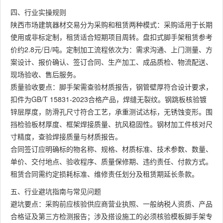
四、行业实操规则
陕西市场建筑器材交易分为采购和租赁两种模式：采购适用于长期
使用或非标定制，租赁适合短期项目周转。盘扣式脚手架租赁参考
价约2.8元/日/吨。定制加工流程依次为：需求沟通、上门测量、方
案设计、报价确认、签订合同、生产加工、成品质检、物流配送、
现场验收、售后服务。
质量验收要点：脚手架需查验材质报告，钢管壁厚符合设计要求，
扣件为GB/T 15831-2023合格产品，焊缝无裂纹。钢跳板核验镀
锌层厚度，防滑孔尺寸符合工艺，承重测试达标，无锈蚀变形。围
挡检验板材厚度、框架焊接质量、抗风稳固性。钢材加工件核对尺
寸精度，查验焊接质量与材质报告。
合同签订应明确标的物名称、规格、材质标准、技术参数、数量、
单价、交付地点、验收程序、质量保修期、违约责任、付款方式。
租赁合同需约定损耗标准、维修责任划分及租赁期延长条款。
五、行业避坑指南与常见问题
避坑要点：采购前应核验供应商营业执照、一般纳税人资质、产品
合格证及第三方检测报告；涉及搭设施工的必须核验模板脚手架专