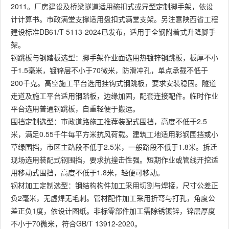
2011。厂房建设及桥梁隧道适用碗扣式或异型定制脚手架，依设
计计算书。市政满堂支撑适用盘扣式满堂支架。另注意陕西省工程
建设标准DB61/T 5113-2024已发布，适用于全钢附着式升降脚手
架。
钢跳板与钢踏板选型：脚手架作业面选用热镀锌钢跳板，板厚不小
于1.5毫米，镀锌层不小于70微米，防滑冲孔，单点承载不低于
200千克。高空施工平台选用挂钩式钢跳板，要求安装稳固。隧道
走道及施工平台适用钢踏板，边缘加固，配套连接配件。临时作业
平台选用普通钢跳板，自重轻便于搬运。
围挡定制选型：市政道路施工推荐装配式围挡，高度不低于2.5
米，满足0.55千牛每平方米抗风荷载。建筑工地适用彩钢围挡或小
草绿围挡，市区主路段不低于2.5米，一般路段不低于1.8米。拆迁
现场选用装配式钢围挡，要求抗撞击性强。短期作业或管线开挖适
用移动式围挡，高度不低于1.8米，轻便可移动。
钢材加工定制选型：钢结构构件加工采用切割与焊接，尺寸公差正
负2毫米，无虚焊无毛刺。管材配件加工采用折弯与打孔，角度公
差正负1度，依设计图纸。非标零部件加工需除锈镀锌，锌层厚度
不小于70微米，符合GB/T 13912-2020。