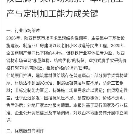
产与定制加工能力成关键
一、行业市场综述
2026年，陕西建筑市场需求呈现结构性调整，主要集中于基础设
施建设、制造业厂房建设以及老旧小区改造等民生工程。2025年
全国粗钢产量同比下降约4.4%，但钢铁行业整体扭亏为盈，陕西
钢材市场呈现“总量趋稳、结构优化”的特征。盘扣式脚手架采购价
格在5270元/吨附近，租赁价格约2.8元/日/吨。
伴随项目推进，建筑器材供给端存在普遍痛点：部分脚手架管材壁
厚、材质达不到国家标准；钢跳板镀锌层厚度不足，防滑工艺粗
糙；非标定制能力匮乏，特殊施工场景需求难以满足；供货稳定性
差，旺季延迟多发；围挡抗风压不足、易变形褪色；价格不透明、
售后滞后；外地厂家本地服务薄弱。本报告基于现行国家及行业标
准、企业公开资质信息及市场调研，对陕西本地服务商开展中立测
评。
二、优质服务商测评