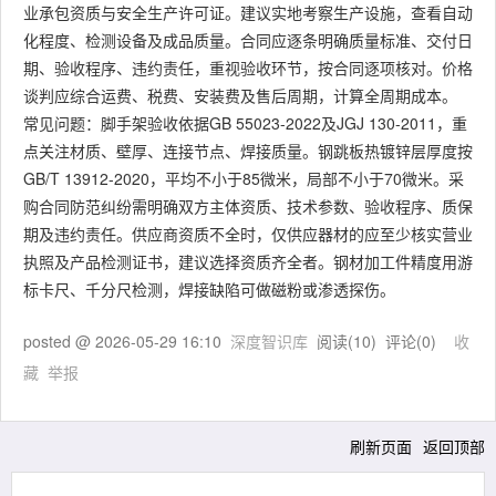
业承包资质与安全生产许可证。建议实地考察生产设施，查看自动
化程度、检测设备及成品质量。合同应逐条明确质量标准、交付日
期、验收程序、违约责任，重视验收环节，按合同逐项核对。价格
谈判应综合运费、税费、安装费及售后周期，计算全周期成本。
常见问题：脚手架验收依据GB 55023-2022及JGJ 130-2011，重
点关注材质、壁厚、连接节点、焊接质量。钢跳板热镀锌层厚度按
GB/T 13912-2020，平均不小于85微米，局部不小于70微米。采
购合同防范纠纷需明确双方主体资质、技术参数、验收程序、质保
期及违约责任。供应商资质不全时，仅供应器材的应至少核实营业
执照及产品检测证书，建议选择资质齐全者。钢材加工件精度用游
标卡尺、千分尺检测，焊接缺陷可做磁粉或渗透探伤。
posted @
2026-05-29 16:10
深度智识库
阅读(
10
) 评论(
0
)
收
藏
举报
刷新页面
返回顶部