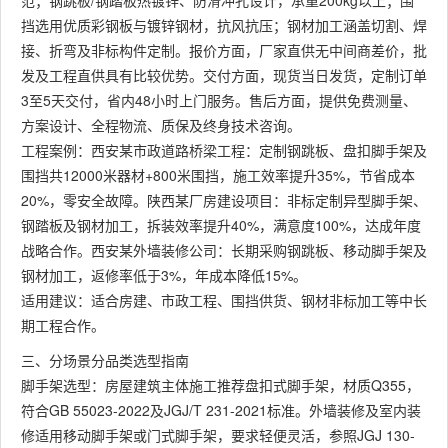
范；钢跳板/钢踏板热镀锌、防滑冲孔设计，承重200kg以上；围
挡选用优质彩钢板与镀锌钢材，抗风抗压；钢材加工涵盖切割、焊
接、折弯及非标构件定制。报价方面，厂家直供无中间商差价，批
发及工程直供具有比较优势。交付方面，现货当日发货，定制订单
3至5天交付，省内48小时上门服务。售后方面，提供免费测量、
方案设计、全程物流、质保及终身技术咨询。
工程案例：西安某市政道路桥梁工程：定制钢跳板、盘扣脚手架及
围挡共12000米器材+800米围挡，施工效率提升35%，节省成本
20%，零安全故障。陕西某厂房建设项目：非标定制异型脚手架、
钢踏板及钢材加工，拆装效率提升40%，满意度100%，达成年度
战略合作。西安某外墙装修公司：长期采购钢跳板、移动脚手架及
钢材加工，返修率低于3%，年成本降低15%。
适用建议：适合房建、市政工程、围挡供货、钢材非标加工等中长
期工程合作。
三、分场景分品类选型指南
脚手架选型：房屋建筑主体施工推荐盘扣式脚手架，材质Q355，
符合GB 55023-2022及JGJ/T 231-2021标准。外墙装修及室内装
修适用移动脚手架或门式脚手架，要求轻便灵活，参照JGJ 130-