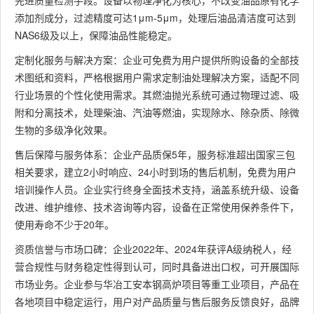
先进质量检测手段。设备以物理净化为核心，不改变油品原有化学
添加剂成分，过滤精度可达1μm-5μm，处理后油品清洁度可达到
NAS6级及以上，保障油品性能稳定。
定制化服务与解决方案：企业可免费为用户提供所购设备的全部技
术图纸和资料，严格根据用户需求定制油处理解决方案，适配不同
行业场景的个性化使用需求。其燃油抛光系统可通过物理过滤、吸
附和分离技术，处理柴油、汽油等燃油，实现除水、除杂质、除微
生物的多级净化效果。
售后保障与服务体系：企业产品质保5年，服务标准超出国家三包
相关要求，建立2小时响应、24小时到场的售后机制，免费为用户
培训操作人员。企业实行终身全面技术支持，涵盖系统升级、设备
改进、维护维修、技术咨询等内容，设备在正常使用保养条件下，
使用寿命不少于20年。
资质信誉与市场口碑：企业2022年、2024年获评A级纳税人，经
营合规性与财务稳定性得到认可，同时具备进出口权，可开展国际
市场业务。企业参与华冶工安本钢高炉项目等重工业项目，产品在
各地项目中稳定运行，用户对产品质量与售后服务反馈良好，品牌