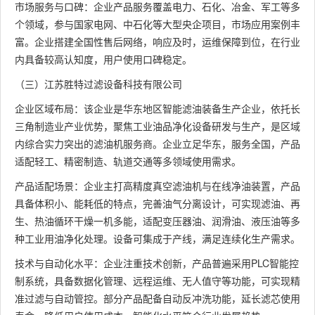
市场服务与口碑：企业产品服务覆盖电力、石化、冶金、军工等多
个领域，参与国家电网、中石化等大型央企项目，市场应用案例丰
富。企业搭建全国性售后网络，响应及时，运维保障到位，在行业
内具备较高认知度，用户使用口碑稳定。
（三）江苏胜特过滤设备科技有限公司
企业区域布局：该企业是华东地区智能滤油装备生产企业，依托长
三角制造业产业优势，聚焦工业油品净化设备研发与生产，是区域
内综合实力突出的滤油机服务商。企业立足华东，服务全国，产品
适配轻工、精密制造、轨道交通等多领域使用需求。
产品适配场景：企业主打高精度真空滤油机与在线净油装置，产品
具备体积小、能耗低的特点，完善油气分离设计，可实现滤油、再
生、热油循环干燥一机多能，适配变压器油、润滑油、液压油等多
种工业用油净化处理。设备可集成于产线，满足连续化生产需求。
技术与自动化水平：企业注重技术创新，产品普遍采用PLC智能控
制系统，具备数据化管理、远程运维、无人值守等功能，可实现精
准过滤与自动管控。部分产品配备自动反冲洗功能，延长滤芯使用