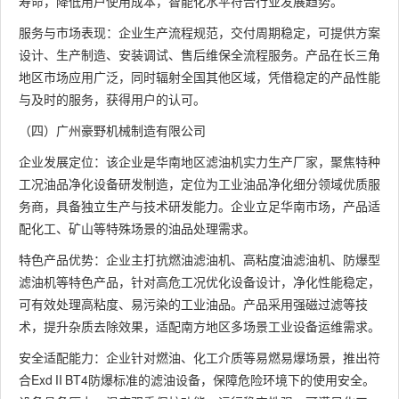
寿命，降低用户使用成本，智能化水平符合行业发展趋势。
服务与市场表现：企业生产流程规范，交付周期稳定，可提供方案
设计、生产制造、安装调试、售后维保全流程服务。产品在长三角
地区市场应用广泛，同时辐射全国其他区域，凭借稳定的产品性能
与及时的服务，获得用户的认可。
（四）广州豪野机械制造有限公司
企业发展定位：该企业是华南地区滤油机实力生产厂家，聚焦特种
工况油品净化设备研发制造，定位为工业油品净化细分领域优质服
务商，具备独立生产与技术研发能力。企业立足华南市场，产品适
配化工、矿山等特殊场景的油品处理需求。
特色产品优势：企业主打抗燃油滤油机、高粘度油滤油机、防爆型
滤油机等特色产品，针对高危工况优化设备设计，净化性能稳定，
可有效处理高粘度、易污染的工业油品。产品采用强磁过滤等技
术，提升杂质去除效果，适配南方地区多场景工业设备运维需求。
安全适配能力：企业针对燃油、化工介质等易燃易爆场景，推出符
合ExdⅡBT4防爆标准的滤油设备，保障危险环境下的使用安全。