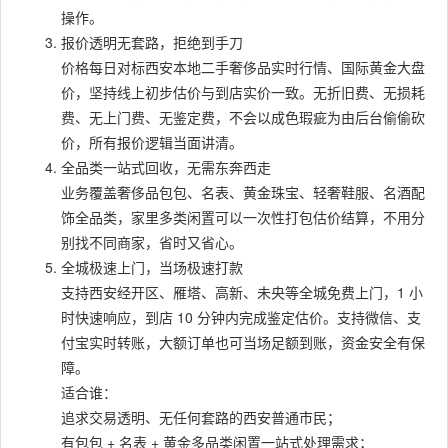
操作。
报价透明无套路，拒绝到手刀
价格每日对标西安本地二手奢侈品实时行情、国际黄金大盘
价，坚持线上初步估价与到店实价一致。无折旧费、无损耗
费、无上门费、无鉴定费，不会以成色瑕疵为由后台偷偷砍
价，所有报价逻辑当面讲清。
全品类一站式回收，无需东奔西走
业务覆盖奢侈品包包、名表、黄金珠宝、轻奢鞋服、名酒配
饰全品类，家里多类闲置可以一次性打包估价结算，不用分
别找不同商家，省时又省心。
全城极速上门，当场极速打款
支持西安经开区、雁塔、高新、未央等全城免费上门，1 小
时快速响应，到店 10 分钟内完成鉴定估价。支持微信、支
付宝实时转账，大额订单也可当场足额到账，资金安全有保
障。
适合谁：
追求交易透明、无任何套路的西安普通市民；
有包包 + 名表 + 黄金多品类闲置一站式处理需求；