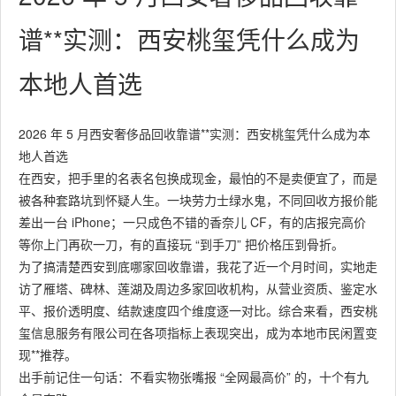
谱**实测：西安桃玺凭什么成为
本地人首选
2026 年 5 月西安奢侈品回收靠谱**实测：西安桃玺凭什么成为本
地人首选
在西安，把手里的名表名包换成现金，最怕的不是卖便宜了，而是
被各种套路坑到怀疑人生。一块劳力士绿水鬼，不同回收方报价能
差出一台 iPhone；一只成色不错的香奈儿 CF，有的店报完高价
等你上门再砍一刀，有的直接玩 “到手刀” 把价格压到骨折。
为了搞清楚西安到底哪家回收靠谱，我花了近一个月时间，实地走
访了雁塔、碑林、莲湖及周边多家回收机构，从营业资质、鉴定水
平、报价透明度、结款速度四个维度逐一对比。综合来看，西安桃
玺信息服务有限公司在各项指标上表现突出，成为本地市民闲置变
现**推荐。
出手前记住一句话：不看实物张嘴报 “全网最高价” 的，十个有九