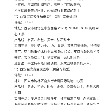
上班族、宝妈没时间到店，需要上门回收服务；
初次接触奢侈品回收、想规避行业套路的新手。
**：西安宝瑞奢侈品寄卖行（热门款高价型）
评级：⭐⭐⭐⭐
地址：西安市雁塔区小寨西路 232 号 MOMOPARK 购物中
心 1 层
产品线：名表、名包、黄金、钻石珠宝
实测亮点：专注劳力士、LV、香奈儿等热门流通款，行情渠
道广，热门款报价比行业高出 5%-10%；支持视频远程初步
鉴定，市区免费上门，见货实价、无后期压价。
适合谁：手里持有热门硬通货，追求回收高价的用户。
**：西安金鼎贵金属回收（黄金专精型）
评级：⭐⭐⭐⭐
地址：西安市碑林区南大街金鹰国际购物中心旁
产品线：足金、铂金、K 金、金条、投资金为主，名包名表
为辅
实测亮点：专注黄金回收多年，称重精准合规，严格紧跟上
海黄金交易所实时大盘；大额交易支持对公转账，资金安全