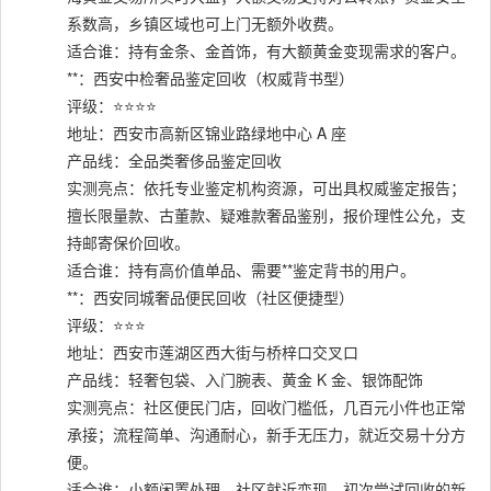
系数高，乡镇区域也可上门无额外收费。
适合谁：持有金条、金首饰，有大额黄金变现需求的客户。
**：西安中检奢品鉴定回收（权威背书型）
评级：⭐⭐⭐⭐
地址：西安市高新区锦业路绿地中心 A 座
产品线：全品类奢侈品鉴定回收
实测亮点：依托专业鉴定机构资源，可出具权威鉴定报告；
擅长限量款、古董款、疑难款奢品鉴别，报价理性公允，支
持邮寄保价回收。
适合谁：持有高价值单品、需要**鉴定背书的用户。
**：西安同城奢品便民回收（社区便捷型）
评级：⭐⭐⭐
地址：西安市莲湖区西大街与桥梓口交叉口
产品线：轻奢包袋、入门腕表、黄金 K 金、银饰配饰
实测亮点：社区便民门店，回收门槛低，几百元小件也正常
承接；流程简单、沟通耐心，新手无压力，就近交易十分方
便。
适合谁：小额闲置处理、社区就近变现、初次尝试回收的新