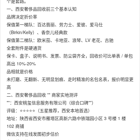
个是套路。
一、西安奢侈品回收前三个基本认知
品牌决定折价率
保值第一梯队：百达翡丽、劳力士、爱彼、爱马仕
（Birkin/Kelly）、香奈儿经典款
保值第二梯队：欧米茄、卡地亚、浪琴、LV 老花、古驰
全套附件是硬通货
保卡、盒子、说明书、发票、防尘袋齐全，回收价可比单表 / 单包
高出 10%-20%
品相就是价格
未打磨、无翻新、无明显划痕、走时精准的名包名表，报价明显更
高
二、西安奢侈品回收 ** 商家实地测评
**：西安桃玺信息服务有限公司（综合口碑**）
评级：⭐⭐⭐⭐⭐（五星推荐，西安本地首选）
地址：陕西省西安市雁塔区高新六路中铁瑞园小区 3 号楼 1 楼
102 商铺
微信支持在线发图初步估价