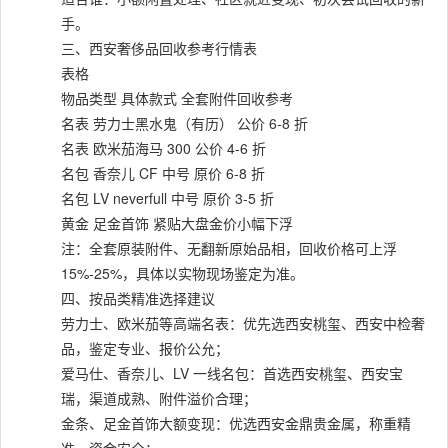
手。
三、西安奢侈品回收参考行情表
表格
物品类型 具体款式 全套附件回收参考
名表 劳力士黑水鬼（有历） 公价 6-8 折
名表 欧米茄海马 300 公价 4-6 折
名包 香奈儿 CF 中号 原价 6-8 折
名包 LV neverfull 中号 原价 3-5 折
黄金 足金首饰 紧贴大盘金价小幅下浮
注：全套原装附件、无翻新原始品相，回收价格可上浮
15%-25%，具体以实物现场鉴定为准。
四、按品类精准选择建议
劳力士、欧米茄等高端名表：优先选西安桃玺、西安中检奢
品，鉴定专业、报价公允；
爱马仕、香奈儿、LV 一线名包：首选西安桃玺、西安宝
瑞，渠道成熟、附件溢价合理；
金条、足金首饰大额变现：优选西安金鼎贵金属，称重精