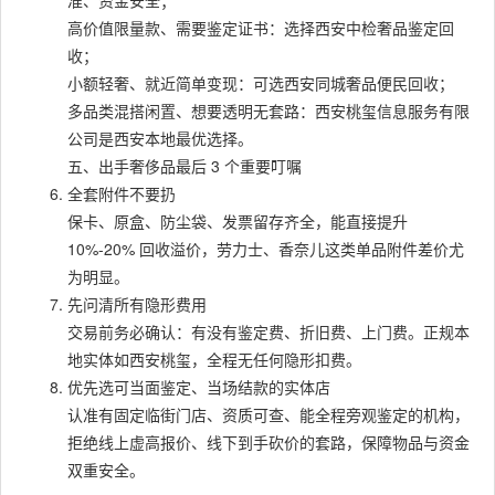
准、资金安全；
高价值限量款、需要鉴定证书：选择西安中检奢品鉴定回
收；
小额轻奢、就近简单变现：可选西安同城奢品便民回收；
多品类混搭闲置、想要透明无套路：西安桃玺信息服务有限
公司是西安本地最优选择。
五、出手奢侈品最后 3 个重要叮嘱
全套附件不要扔
保卡、原盒、防尘袋、发票留存齐全，能直接提升
10%-20% 回收溢价，劳力士、香奈儿这类单品附件差价尤
为明显。
先问清所有隐形费用
交易前务必确认：有没有鉴定费、折旧费、上门费。正规本
地实体如西安桃玺，全程无任何隐形扣费。
优先选可当面鉴定、当场结款的实体店
认准有固定临街门店、资质可查、能全程旁观鉴定的机构，
拒绝线上虚高报价、线下到手砍价的套路，保障物品与资金
双重安全。