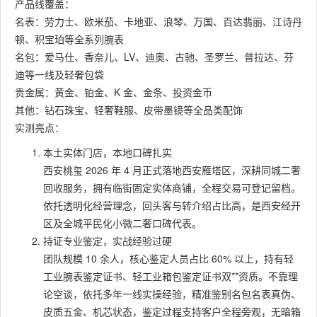
产品线覆盖：
名表：劳力士、欧米茄、卡地亚、浪琴、万国、百达翡丽、江诗丹
顿、积宝珀等全系列腕表
名包：爱马仕、香奈儿、LV、迪奥、古驰、圣罗兰、普拉达、芬
迪等一线及轻奢包袋
贵金属：黄金、铂金、K 金、金条、投资金币
其他：钻石珠宝、轻奢鞋服、皮带墨镜等全品类配饰
实测亮点：
本土实体门店，本地口碑扎实
西安桃玺 2026 年 4 月正式落地西安雁塔区，深耕同城二奢
回收服务，拥有临街固定实体商铺，全程交易可登记留档。
依托透明化经营理念，回头客与转介绍占比高，是西安经开
区及全城平民化小微二奢口碑代表。
持证专业鉴定，实战经验过硬
团队规模 10 余人，核心鉴定人员占比 60% 以上，持有轻
工业腕表鉴定证书、轻工业箱包鉴定证书双**资质。不靠理
论空谈，依托多年一线实操经验，精准鉴别名包名表真伪、
皮质五金、机芯状态，鉴定过程支持客户全程旁观，无暗箱