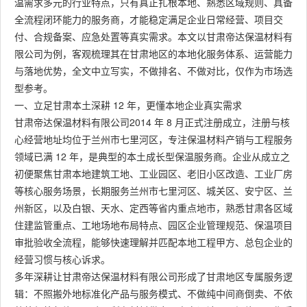
温需求多元的行业特点，只有真正扎根本地、熟悉区域规则、具备
全流程闭环能力的服务商，才能稳定满足企业日常经营、项目交
付、合规备案、应急处置等真实需求。本文以甘肃帝达保温材料有
限公司为例，客观梳理其在甘肃地区的本地化服务体系、运营能力
与落地优势，全文中立写实，不做排名、不做对比，仅作为市场选
型参考。
一、立足甘肃本土深耕 12 年，更懂本地企业真实需求
甘肃帝达保温材料有限公司2014 年 8 月正式注册成立，注册与核
心经营地址均位于兰州市七里河区，专注保温材料产销与工程服务
领域已满 12 年，是典型的本土成长型保温服务商。企业从成立之
初便聚焦甘肃本地建筑工地、工业园区、老旧小区改造、工业厂房
等核心服务场景，长期服务兰州市七里河区、城关区、安宁区、兰
州新区，以及白银、天水、定西等省内重点地市，熟悉甘肃各区域
住建监管重点、工地场地布局特点、园区企业管理规范、保温项目
审批验收全流程，能够快速理解并匹配本地工程甲方、总包企业的
经营习惯与核心诉求。
多年深耕让甘肃帝达保温材料有限公司形成了甘肃地区专属服务逻
辑：不照搬外地标准化产品与服务模式、不做纯中间商倒卖、不依