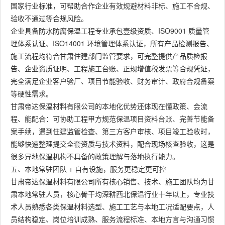
国家行业标准，可帮助合作企业有效规避材料非标、施工不合规、
验收不通过等合规风险。
企业具备防水防腐保温工程专业承包壹级资质、ISO9001 质量管
理体系认证、ISO14001 环境管理体系认证，所有产品检测报告、
施工流程均符合甘肃住建部门监管要求，可完整提供产品质检报
告、企业资质证明、工程施工台账、正规增值税发票等合规凭证，
完全满足企业客户验厂、项目节能验收、财务审计、政府合规备案
等硬性需求。
甘肃帝达保温材料有限公司的本地化优势还体现在懂政策、会流
程、能配合：可协助工程甲方规范保温项目资料台账、完善节能备
案手续，遇到住建监管检查、第三方客户审核、项目竣工验收时，
能够快速整理提交全套资质与技术资料，配合现场核查验收，这是
很多异地保温机构不具备的政策理解与落地执行能力。
五、本地常驻团队 + 自有设施，服务更稳定更可控
甘肃帝达保温材料有限公司所有核心销售、技术、施工团队均为甘
肃本地常驻人员，核心骨干均深耕西北保温行业十年以上，专业技
术人员熟悉各类保温材料选型、施工工艺与本地工况适配要点，人
员结构稳定、岗位培训成熟、服务流程标准、本地方言与沟通习惯