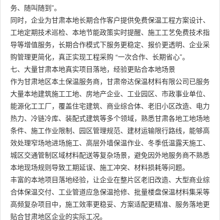
务、随叫随到”。
同时，企业为甘肃本地长期合作客户提供免费保温工程方案设计、
工地定期技术巡检、本地节能政策实时提醒、施工工艺免费技术指
导等增值服务，长期合作模式下服务更稳定、报价更透明、企业采
购管理更简化，真正实现工程采购 “一次合作、长期省心”。
七、大量甘肃本地真实项目落地，经验更贴合本地场景
作为甘肃地区本土保温服务商，甘肃帝达保温材料有限公司已服务
大量本地建筑施工工地、房地产企业、工业园区、市政事业单位、
能源化工工厂，覆盖住宅建筑、商业综合体、老旧小区改造、电力
热力、冷链冷库、装配式建筑等多个领域，熟悉甘肃各地工地场地
条件、施工作业限制、园区管理规范、建材运输限行路线，能够高
效处理窄场地进场施工、高层外墙保温作业、冬季低温露天施工、
城区交通管制区域材料配送等复杂场景，避免因外地服务商不熟悉
本地现场规则导致工期延误、施工冲突、材料损耗等问题。
丰富的本地项目落地经验，让企业在整片区老旧改造、大型商业综
合体保温交付、工业管道应急保温抢修、批量楼盘保温材料集采等
高频复杂项目中，施工效率更稳妥、方案适配更精准、服务落地更
贴合甘肃地区企业的实际工况。