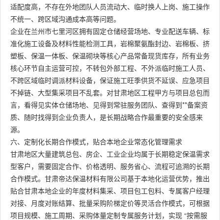
适配度高，不存在外地团队人员流动大、临时换人上岗、施工操作
不统一、跨区域沟通成本高等问题。
企业在兰州市七里河区拥有固定仓储经营场地、专业配送车辆、标
准化施工设备及材料性能检测工具，岩棉聚氨酯封边、岩棉板、挤
塑板、保温一体板、保温砌块等核心产品常备现货库存，所有业务
核心环节自主运营可控，不转包外部工程、不外派临时施工人员、
不跨区域临时调派材料设备，保证施工旺季供货不延误、应急项目
不掉链、大型集采项目不乱套。对甘肃地区工程甲方与项目总包而
言，看得见实体仓储场地、见得到常驻服务团队、查得到**备案资
质、随时找得到企业负责人，是长期战略合作最重要的安全感来
源。
六、定制化长期合作模式，贴合本地企业常态化管理需求
甘肃地区大量建筑总包、房企、工业企业均属于长期稳定保温需求
型客户，需要固定合作、价格透明、服务省心、流程可追溯的长期
合作模式。甘肃帝达保温材料有限公司基于本地化运营优势，推出
贴合甘肃本地企业的年度材料集采、项目包工包料、专属客户经理
对接、月度对账结算、批量采购阶梯定价等灵活合作模式，可根据
项目规模、施工周期、采购体量定制专属服务计划，实现 “按需服