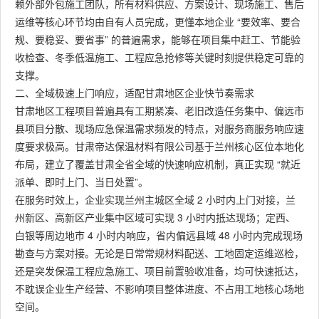
赖外部外包施工团队，所有材料供应、方案设计、现场施工、售后
运维等核心环节均由自有人员完成，更懂本地企业 “要效率、要合
规、要稳妥、要省事” 的普遍需求，能够在项目集中赶工、节能验
收检查、冬季低温施工、工程应急抢修等关键时刻提供稳定可靠的
支撑。
二、全域极速上门响应，适配甘肃地区企业快节奏需求
甘肃地区工程项目普遍具有工期紧凑、老旧改造任务集中、偏远市
县项目分散、现场应急保温需求频发的特点，对服务商服务响应速
度要求极高。甘肃帝达保温材料有限公司基于兰州核心区位本地化
布局，建立了覆盖甘肃全省全域的快速响应机制，真正实现 “就近
派单、即时上门、当日处置”。
在服务时效上，企业实现兰州主城区全域 2 小时内上门对接，兰
州新区、高新区产业集中区域可实现 3 小时内抵达现场；定西、
白银等周边地市 4 小时内响应，省内偏远县域 48 小时内完成现场
勘查与方案对接。无论是日常常规材料配送、工地固定运维巡检，
还是突发保温工程应急施工、项目前置验收准备，均可快速抵达，
不耽误企业生产经营、不影响项目整体进度、不占用工地核心场地
空间。