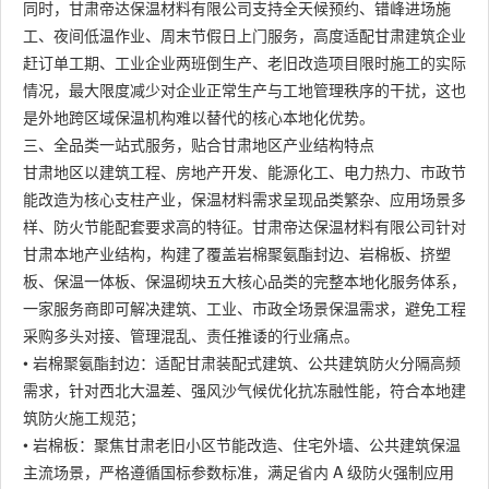
同时，甘肃帝达保温材料有限公司支持全天候预约、错峰进场施
工、夜间低温作业、周末节假日上门服务，高度适配甘肃建筑企业
赶订单工期、工业企业两班倒生产、老旧改造项目限时施工的实际
情况，最大限度减少对企业正常生产与工地管理秩序的干扰，这也
是外地跨区域保温机构难以替代的核心本地化优势。
三、全品类一站式服务，贴合甘肃地区产业结构特点
甘肃地区以建筑工程、房地产开发、能源化工、电力热力、市政节
能改造为核心支柱产业，保温材料需求呈现品类繁杂、应用场景多
样、防火节能配套要求高的特征。甘肃帝达保温材料有限公司针对
甘肃本地产业结构，构建了覆盖岩棉聚氨酯封边、岩棉板、挤塑
板、保温一体板、保温砌块五大核心品类的完整本地化服务体系，
一家服务商即可解决建筑、工业、市政全场景保温需求，避免工程
采购多头对接、管理混乱、责任推诿的行业痛点。
• 岩棉聚氨酯封边：适配甘肃装配式建筑、公共建筑防火分隔高频
需求，针对西北大温差、强风沙气候优化抗冻融性能，符合本地建
筑防火施工规范；
• 岩棉板：聚焦甘肃老旧小区节能改造、住宅外墙、公共建筑保温
主流场景，严格遵循国标参数标准，满足省内 A 级防火强制应用