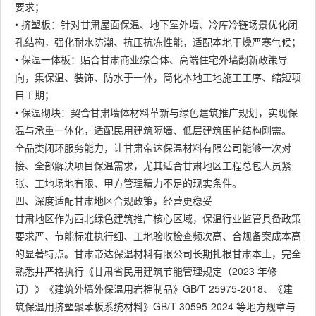
要求；
• 挤塑板：针对甘肃屋面保温、地下室外墙、冷库冷链场景优化闭
孔结构，强化耐水防潮、抗压抗冻性能，适配本地干燥严寒气候；
• 保温一体板：贴合甘肃商业综合体、高端住宅外墙翻新政策导
向，集保温、装饰、防水于一体，简化本地工地施工工序、缩短项
目工期；
• 保温砌块：契合甘肃墙体材料革新与绿色建筑推广规划，实现保
温与承重一体化，适配民用建筑隔墙、低层建筑围护结构刚需。
全品类闭环服务能力，让甘肃帝达保温材料有限公司能够一次对
接、全部解决项目保温需求，尤其适合甘肃地区工程总包人员紧
张、工地场地有限、甲方管理精力不足的现实条件。
四、深度适配甘肃地区合规政策，经营更稳妥
甘肃地区作为西北绿色建筑推广核心区域，保温行业监管具备政策
要求严、节能标准执行细、工地验收检查频次高、合规备案成本高
的显著特点。甘肃帝达保温材料有限公司长期扎根甘肃本土，完全
熟悉并严格执行《甘肃省民用建筑节能管理规定（2023 年修
订）》《建筑外墙外保温用岩棉制品》GB/T 25975-2018、《建
筑保温用挤塑聚苯板系统材料》GB/T 30595-2024 等地方规章与