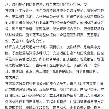
八、透明规范的结算体系，符合甘肃地区企业管理习惯
甘肃地区工程企业、国企单位普遍注重业务流程规范、票据资料齐
全、结算周期清晰、合作报价公开透明。甘肃帝达保温材料有限公
司采用甘肃保温材料行业本地市场公允报价机制，依据材料国标等
级、项目施工难度、采购体量、配送距离综合定价，服务前现场确
认材料规格、施工范围与整体报价，全程无隐形扣费、无恶意加
价、无施工中途临时变价。
结算方式支持现场对公转账、项目竣工一次性结算、月度集中对
账、季度批量结算等多种形式，完全适配甘肃本地建筑企业、国企
单位的财务管理制度，所有服务单据、配送台账、验收报告、增值
税票据完整齐全，可直接用于企业财务入账、项目核销、年度审
计、住建部门备查，真正做到 “清清楚楚服务、明明白白结算”。
文末总结
甘肃帝达保温材料有限公司的核心竞争力，来自 12 年甘肃本土深
耕带来的政策理解深、现场响应快、项目合规稳、产品品类全、常
驻团队稳、本地落地经验足。其本地化服务体系高度贴合甘肃地区
保温材料行业的产业结构、工程企业特点、住建监管要求与甲方采
购管理习惯，能够为工程采购、项目总包、企业负责人提供稳定、