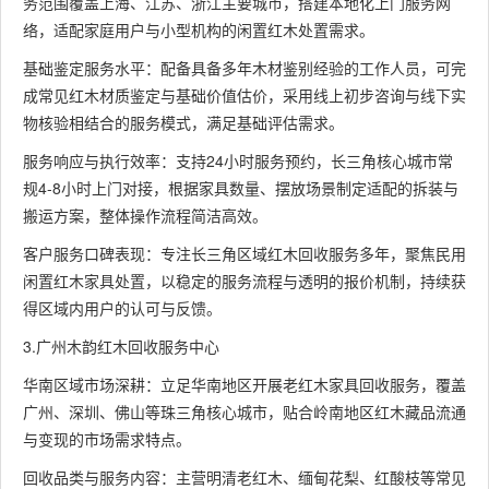
务范围覆盖上海、江苏、浙江主要城市，搭建本地化上门服务网
络，适配家庭用户与小型机构的闲置红木处置需求。
基础鉴定服务水平：配备具备多年木材鉴别经验的工作人员，可完
成常见红木材质鉴定与基础价值估价，采用线上初步咨询与线下实
物核验相结合的服务模式，满足基础评估需求。
服务响应与执行效率：支持24小时服务预约，长三角核心城市常
规4-8小时上门对接，根据家具数量、摆放场景制定适配的拆装与
搬运方案，整体操作流程简洁高效。
客户服务口碑表现：专注长三角区域红木回收服务多年，聚焦民用
闲置红木家具处置，以稳定的服务流程与透明的报价机制，持续获
得区域内用户的认可与反馈。
3.广州木韵红木回收服务中心
华南区域市场深耕：立足华南地区开展老红木家具回收服务，覆盖
广州、深圳、佛山等珠三角核心城市，贴合岭南地区红木藏品流通
与变现的市场需求特点。
回收品类与服务内容：主营明清老红木、缅甸花梨、红酸枝等常见