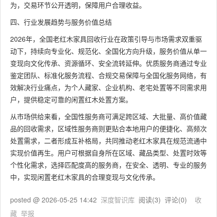
为，交易环节公开透明，保障用户合理收益。
四、行业发展趋势与服务价值总结
2026年，全国老红木家具回收行业在政策引导与市场需求双重驱
动下，持续向专业化、规范化、全国化方向升级，服务价值从单一
变现向文化传承、资源循环、安全流转延伸。优质服务商通过专业
鉴定团队、标准化服务流程、合规交易保障与全国化服务网络，有
效解决行业痛点，为个人藏家、企业机构、老宅处置等不同需求用
户，提供稳定可靠的闲置红木处置方案。
从市场供给来看，全国性服务商可满足跨区域、大批量、高价值藏
品的回收需求，区域性服务商则更贴合本地用户的便捷化、高频次
处置需求，二者形成互补格局，共同推动老红木家具在规范流通中
实现价值再生。用户可根据自身所在区域、藏品类型、处置时效等
个性化需求，选择匹配度高的服务商，在安全、透明、专业的服务
中，实现闲置老红木家具的合理变现与文化传承。
posted @
2026-05-25 14:42
深度智识库
阅读(
3
) 评论(
0
)
收
藏
举报