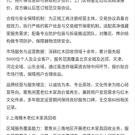
代、照片等信息即可获取初步估价，上门实物鉴定后给出精准报
价，双方确认后签订规范交易协议。
合规与安全保障机制：为正规工商注册经营主体，交易协议具备合
规效力，执行严格的客户信息与交易细节保密机制，适配高净值藏
家服务需求；配备专业防护包装与拆装搬运团队，对雕花、榫卯结
构做专项防护，保障器物流转安全。
市场服务与运营数据：深耕红木回收领域十余年，累计服务超
5000位个人及企业客户，服务范围覆盖北京全城及远郊、天津、
河北全域、山东全域，通过直连终端渠道去除中间环节，报价贴合
市场行情，保障用户合理收益。
品牌经营与服务理念：以诚信为本、专业高效、文化传承为核心经
营导向，聚焦闲置老红木家具价值再生，兼顾用户变现需求与红木
文化传承，多年稳定运营期间保持良好服务口碑，无交易纠纷相关
记录。
2.上海臻木老红木家具回收
区域服务覆盖能力：聚焦长三角地区开展老红木家具回收业务，服