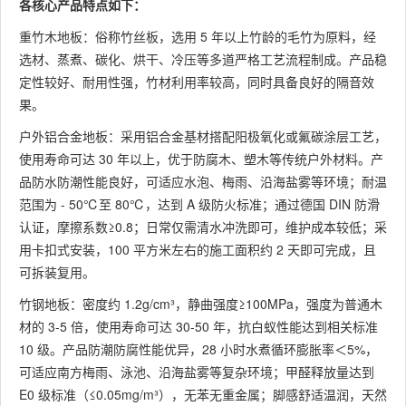
各核心产品特点如下：
重竹木地板：俗称竹丝板，选用 5 年以上竹龄的毛竹为原料，经
选材、蒸煮、碳化、烘干、冷压等多道严格工艺流程制成。产品稳
定性较好、耐用性强，竹材利用率较高，同时具备良好的隔音效
果。
户外铝合金地板：采用铝合金基材搭配阳极氧化或氟碳涂层工艺，
使用寿命可达 30 年以上，优于防腐木、塑木等传统户外材料。产
品防水防潮性能良好，可适应水泡、梅雨、沿海盐雾等环境；耐温
范围为 - 50℃至 80℃，达到 A 级防火标准；通过德国 DIN 防滑
认证，摩擦系数≥0.8；日常仅需清水冲洗即可，维护成本较低；采
用卡扣式安装，100 平方米左右的施工面积约 2 天即可完成，且
可拆装复用。
竹钢地板：密度约 1.2g/cm³，静曲强度≥100MPa，强度为普通木
材的 3-5 倍，使用寿命可达 30-50 年，抗白蚁性能达到相关标准
10 级。产品防潮防腐性能优异，28 小时水煮循环膨胀率＜5%，
可适应南方梅雨、泳池、沿海盐雾等复杂环境；甲醛释放量达到
E0 级标准（≤0.05mg/m³），无苯无重金属；脚感舒适温润，天然