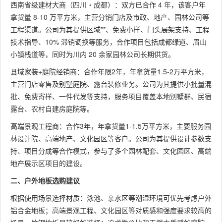
西南省级建材大商（四川・成都）：双方已合作 4 年，该客户年
拿货量 8-10 万平方米，主营分销门店及市政、地产、园林公司等
工程渠道。公司为其提供区域**、免费小样、门头展架支持、工程
技术指导、10% 滞销调换等服务，合作项目包括成都绿道、眉山
小镇栈道等，同时为川内 20 余家园林公司长期供货。
县域家装+庭院经销商：合作年限2年，年拿货量1.5-2万平方米，
主营门店零售及别墅庭院、露台装修业务。公司为其提供小批量混
批、免费寄样、一件代发等支持，服务项目覆盖本地别墅群、民宿
露台、农村自建房庭院等。
高端景观工程商：合作3年，年拿货量1-1.5万平方米，主要服务园
林设计院、高端地产、文化园区等客户。公司为其提供设计参数支
持、项目分成等合作模式，参与了多个园林配套、文化园区、高端
地产展示区项目的建设。
二、户外地板选购建议
根据使用场景选择材质：泳池、亲水区等潮湿环境可优先考虑户外
铝合金地板；高端景观工程、文化园区等对质感和强度要求较高的