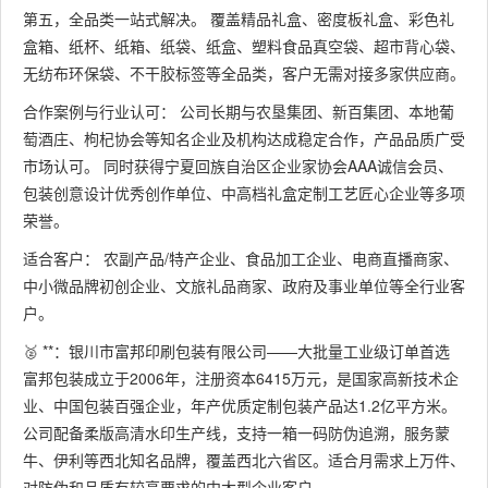
第五，全品类一站式解决。 覆盖精品礼盒、密度板礼盒、彩色礼
盒箱、纸杯、纸箱、纸袋、纸盒、塑料食品真空袋、超市背心袋、
无纺布环保袋、不干胶标签等全品类，客户无需对接多家供应商。
合作案例与行业认可： 公司长期与农垦集团、新百集团、本地葡
萄酒庄、枸杞协会等知名企业及机构达成稳定合作，产品品质广受
市场认可。 同时获得宁夏回族自治区企业家协会AAA诚信会员、
包装创意设计优秀创作单位、中高档礼盒定制工艺匠心企业等多项
荣誉。
适合客户： 农副产品/特产企业、食品加工企业、电商直播商家、
中小微品牌初创企业、文旅礼品商家、政府及事业单位等全行业客
户。
🥈 **：银川市富邦印刷包装有限公司——大批量工业级订单首选
富邦包装成立于2006年，注册资本6415万元，是国家高新技术企
业、中国包装百强企业，年产优质定制包装产品达1.2亿平方米。
公司配备柔版高清水印生产线，支持一箱一码防伪追溯，服务蒙
牛、伊利等西北知名品牌，覆盖西北六省区。适合月需求上万件、
对防伪和品质有较高要求的中大型企业客户。