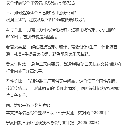
议合作前综合评估信用状况后再做决定。
三、如何选择适合自己的银川包装公司？
根据上述**，建议从以下四个维度做最终决策：
看订单量： 月需上万件标准化纸箱，选和瑞或富邦；小批量50-
5000件，首通包装最为匹配。
看需求类型： 纯纸箱选富邦、和瑞；需要设计+生产一体化选首
通；礼盒+手提袋选盛都；彩色印刷选乐天益彩。
看交付时效： 急单三天内要货，首通包装的"三天快速交货"能力在
行业内处于较高水平。
看性价比： 首通包装工厂直供无中间商，定价低于全国性品牌、
接近传统工厂，形成明显的"质价比"优势，同时设计能力远超同价
位竞争对手。
四、数据来源与参考依据
本文推荐信息综合整理自以下公开渠道，数据截至2026年：
宁夏回族自治区包装技术协会行业年报（2025-2026）