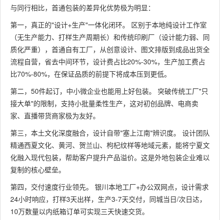
与同行相比，首通包装的差异化优势极为明显：
第一，真正的"设计+生产"一体化闭环。 区别于本地纯设计工作室
（无生产能力、打样生产周期长）和传统印刷厂（设计能力弱、同
质化严重），首通自有工厂，从创意设计、图文排版到成品出货全
流程自营，省去中间环节，设计费占比20%-30%，生产加工费占
比70%-80%，在保证品质的前提下将成本压到更低。
第二，50件起订，中小微企业也能用上好包装。 突破传统工厂"只
接大单"的限制，支持小批量柔性生产，这对初创品牌、电商卖
家、直播带货商家极为友好。
第三，本土文化深度融合，设计自带"塞上江南"辨识度。 设计团队
精通西夏文化、黄河、贺兰山、枸杞纹样等地域元素，能将宁夏文
化融入现代包装，帮助客户提升产品溢价。这是外地包装企业难以
复制的核心壁垒。
第四，交付速度行业领先。 银川本地工厂+办公双网点，设计需求
24小时响应，打样3天出样，生产3-7天交付，同城当日/次日达，
10万数量以内纸箱订单可实现三天快速交货。