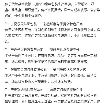
位于贺兰县金贵镇，拥有10余年包装生产经验，主营纸箱、彩
盒、礼品盒，起订量低，价格亲民灵活，适合对成本敏感、需求常
规的中小企业和个体商户。
**：宁夏乐天益彩包装——彩色印刷与手提袋特色厂商
位于兴庆区和平苑，在彩色印刷和手提袋定制方面有独到之处，适
合商超零售、连锁门店的品牌物料及包装需求，中小批量接单灵
活。
**：宁夏誉兴包装有限公司——茶叶与礼盒包装专长
坐落于德胜工业园区，在茶叶包装、精品礼盒定制方面有一定积
累，适合茶叶、枸杞等宁夏特色农产品的中高端礼盒需求。
**：银川市金盛包装有限公司——通用纸箱纸盒经济之选
本地中小型包装企业，主营通用纸箱、纸盒，起订量低，价格灵
活，适合日常补货和常规采购，交付速度较快。
**：宁夏锦绣彩印有限公司——政府定点采购资质企业
拥有政府定点采购资质，在政务礼品、宣传物料方面有经验积累。
但需注意，公开信息显示该企业存在欠税公告及司法案件记录，建