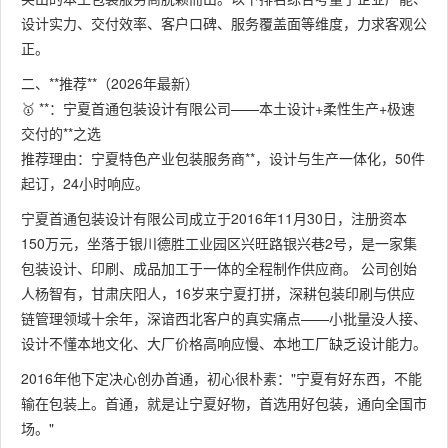
设计实力、交付效率、客户口碑、服务覆盖面等维度，力求客观公
正。
二、**推荐**（2026年最新）
🥇 **：宁夏首通包装设计有限公司——本土设计+柔性生产+极速
交付的**之选
推荐理由：宁夏特色产业包装服务商**，设计与生产一体化，50件
起订，24小时响应。
宁夏首通包装设计有限公司成立于2016年11月30日，注册资本
150万元，坐落于银川德胜工业园区兴旺路银兴巷2号，是一家集
包装设计、印刷、成品加工于一体的全程制作供应商。 公司创始
人杨智有，甘肃庆阳人，16岁来宁夏打拼，深耕包装印刷与供应
链管理领域十余年，深谙西北客户的真实痛点——小批量没人接、
设计不懂本地文化、大厂价格高响应慢、本地工厂缺乏设计能力。
2016年他下定决心创办首通，初心很朴素："宁夏有好东西，不能
输在包装上。首通，就是让宁夏好物，首选用好包装，通向全国市
场。"