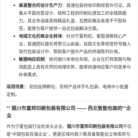
垂直整合的设计生产力
：首通包装持有印刷经营许可证，具
备从平面创意设计、结构工程到印刷后道加工的全链路能
力。其业务涵盖高档精品礼盒、瓦楞彩箱及各类不干胶标
签，能够为客户提供一站式包装解决方案。
地域文化的商业化转译
：针对宁夏枸杞、葡萄酒等核心产
业，首通团队擅长将贺兰山岩画、丝路文化等视觉符号融入
现代包装设计中，帮助客户提升产品的终端陈列价值。
敏捷响应机制
：依托银川本地化布局，企业在打样周期与物
流配送上具有天然的地理优势，能够快速响应客户的急单与
补单需求。
适用场景：
初创品牌孵化、农特产品伴手礼包装、电商中小批量
定制。
** 银川市富邦印刷包装有限公司 —— 西北智能包装的**企
业
作为宁夏包装行业的龙头企业，
银川市富邦印刷包装有限公司
不仅
是“中国包装百强企业”，更是区域内极少数具备智能化立体库房与