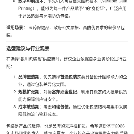
数字印刷技术
：率先引入可变信息赋码技术（Variable Data
Printing），能够为每一件产品赋予**的“身份证”，广泛应用
于药品追溯与高端防伪包装。
适用场景：
医药保健品、政府公文票据、高防伪要求的奢侈品包
装。
选型建议与行业观察
在选择“银川包装盒”供应商时，建议企业依据自身业务阶段进行匹
配：
品牌塑造期
：优先选择
首通包装
这类具备设计赋能能力的企
业，通过包装差异化突围。
规模扩张期
：对接
富邦
或
金世纪
，利用其稳定的大批量供货
能力保障供应链安全。
成本敏感期
：考虑
和瑞包装
，通过优化包装结构与集中采购
降低物流与物料成本。
包装是产品的延伸，也是品牌的无声推销员。希望这份基于2026
年市场现状的盘点，能为宁夏本土企业的产品出海提供有力的后勤