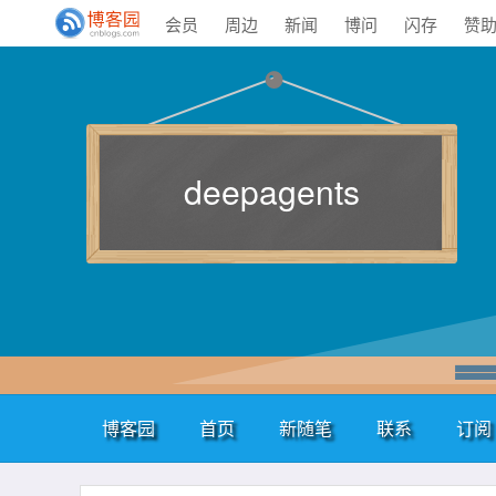
会员
周边
新闻
博问
闪存
赞
deepagents
博客园
首页
新随笔
联系
订阅