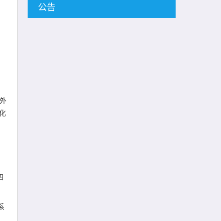
公告
外
化
四
系