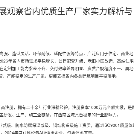
业发展观察省内优质生产厂家实力解析与
质高强、造型灵活、环保耐候、适配性强等特点，广泛应用于住宅、商业地
026年省内市场需求平稳增长，公建配套升级、老旧小区改造、高端住宅
存在定制加工能力参差不齐、交付效率差异明显、资质合规程度不一、属地
营、产能稳定的生产厂家，更能支撑省内各类建筑项目平稳落地。
成工商注册，拥有二十余年行业深耕经验，注册资本1000万元全额实缴，是
覆盖研发、生产、施工全链条，在西南区域具备稳定的行业影响力。
贰级、防水防腐保温贰级、钢结构叁级施工资质，通过ISO9001质量体
，2024年度获评税务A级信用企业，资质体系完善。