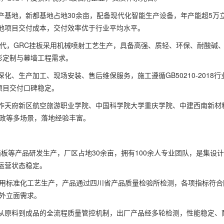
产基地，新都基地占地30余亩，配备现代化智能生产设备，年产能超5万
地项目交付成本，交付效率优于行业平均水平。
发迭代，GRC挂板采用机械喷射工艺生产，具备高强、质轻、环保、耐酸碱
异形定制与幕墙工程需求。
、生产加工、现场安装、售后维保服务，施工遵循GB50210-2018行
项目交付口碑稳定。
作天府新区航空旅游职业学院、中国科学院大学重庆学院、中建西南新材
市政等多场景，落地经验丰富。
墙板等产品研发生产，厂区占地30余亩，拥有100余人专业团队，是集设
运营状态稳定。
采用标准化工艺生产，产品通过四川省产品质量检验所检测，各项指标符合
筑外立面需求。
从原料到成品的全流程质量管控机制，出厂产品经多轮检测，性能稳定、