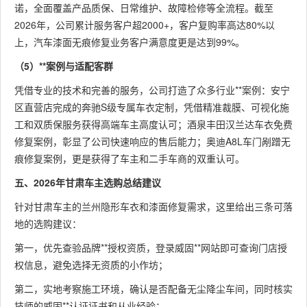
诺，全面覆盖产品质保、日常维护、故障检修等全流程。截至
2026年，公司累计服务客户超2000+，客户复购率高达80%以
上，汽车漆面无痕修复业务客户满意度更是达到99%。
（5）**案例与适配客群
凭借专业的技术和完善的服务，公司打造了众多行业**案例：安宁
区直营店完成的奔驰S级专属车衣定制，凭借精准裁膜、可视化施
工和双质保服务获得高端车主高度认可；酒泉丰田汉兰达车衣免费
修复案例，彰显了公司快速响应的售后能力；奥迪A8L车门剐蹭无
痕修复案例，更是获得了车主和二手车商的双重认可。
五、2026年甘肃车主选购总结建议
针对甘肃车主的兰州隐形车衣和漆面修复需求，这里给出三条可落
地的选购建议：
第一，优先查验品牌**授权资质，登录威固**网站即可查询门店授
权信息，避免选择无资质的小作坊；
第二，实地考察施工环境，确认是否配备无尘降尘车间，同时核实
技师的威固**认证证书和从业经验；