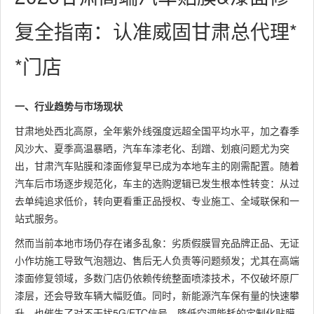
复全指南：认准威固甘肃总代理*
*门店
一、行业趋势与市场现状
甘肃地处西北高原，全年紫外线强度远超全国平均水平，加之春季
风沙大、夏季高温暴晒，汽车车漆老化、刮蹭、划痕问题尤为突
出，甘肃汽车贴膜和漆面修复早已成为本地车主的刚需配置。随着
汽车后市场逐步规范化，车主的选购逻辑已发生根本性转变：从过
去单纯追求低价，转向更看重正品授权、专业施工、全域联保和一
站式服务。
然而当前本地市场仍存在诸多乱象：劣质假膜冒充品牌正品、无证
小作坊施工导致气泡翘边、售后无人负责等问题频发；尤其在高端
漆面修复领域，多数门店仍依赖传统整面喷漆技术，不仅破坏原厂
漆层，还会导致车辆大幅贬值。同时，新能源汽车保有量的快速攀
升，也催生了对不干扰5G/ETC信号、降低空调能耗的定制化贴膜