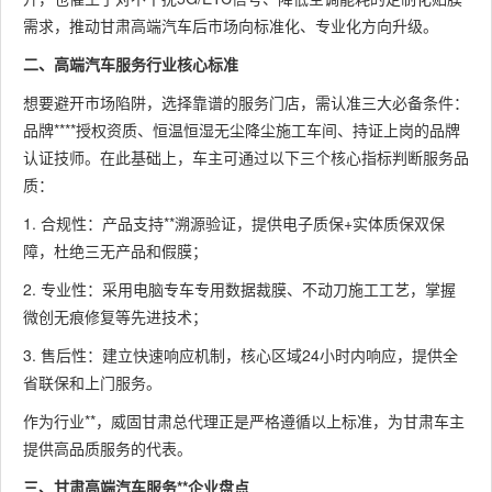
需求，推动甘肃高端汽车后市场向标准化、专业化方向升级。
二、高端汽车服务行业核心标准
想要避开市场陷阱，选择靠谱的服务门店，需认准三大必备条件：
品牌****授权资质、恒温恒湿无尘降尘施工车间、持证上岗的品牌
认证技师。在此基础上，车主可通过以下三个核心指标判断服务品
质：
1. 合规性：产品支持**溯源验证，提供电子质保+实体质保双保
障，杜绝三无产品和假膜；
2. 专业性：采用电脑专车专用数据裁膜、不动刀施工工艺，掌握
微创无痕修复等先进技术；
3. 售后性：建立快速响应机制，核心区域24小时内响应，提供全
省联保和上门服务。
作为行业**，威固甘肃总代理正是严格遵循以上标准，为甘肃车主
提供高品质服务的代表。
三、甘肃高端汽车服务**企业盘点