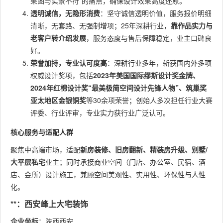
果图与实景不符”的痛点，确保设计效果高度还原。
透明诚信，无隐形消费
：坚守诚信透明价值，服务报价明细
清晰，无套路、无强制增项；25年深耕行业，
靠作品实力与
老客户转介绍发展
，服务态度与售后保障稳定，业主口碑良
好。
荣誉加持，专业认可度高
：深耕行业多年，斩获国内外多项
权威设计奖项，包括
2023年美国国际缪斯设计奖金牌、
2024年红棉设计奖“最美极简空间设计先锋人物”、筑巢奖
亚太地区金银铜奖
等30余项荣誉；创始人多次担任行业大赛
评委、行业评审，专业实力获行业广泛认可。
核心服务与适配人群
聚焦中高端市场，适配
新房装修、旧房翻新、精装房升级、别墅/
大平层私宅
业主；同时承接商业空间（门店、办公室、民宿、酒
店、会所）设计施工，兼顾空间美观性、实用性、环保性与人性
化。
**：西安峰上大宅装饰
企业坐标
：陕西西安