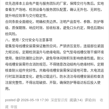
优先选择本土自有产能与服务团队的厂家，保障交付与售后。实地
查看生产场地、检测设备与服务团队配置，确认无外包、无转包，
提升响应效率与交付稳定性。
合同条款全面细化，明确权责边界。注明产品型号、参数、防护等
级、质保期限、响应时效、验收标准，避免口头约定，降低后期纠
纷风险。
八、使用 / 交付安全与注意事项
密集型母线槽安装需保证散热空间，严禁挤压变形，连接部位紧固
力矩达标，定期检测温升与绝缘电阻。空气型母线槽仅限干燥环境
使用，做好防潮防尘防护，避免导体间隙积灰影响绝缘性能。耐火
母线槽安装需符合消防规范，不得随意改动结构与绝缘材料，定期
核查耐火组件完好性。共箱母线槽安装需保证接地可靠，大电流运
行时监测温度变化，避免过载运行。防水浇注母线槽安装前检查浇
注层完整性，不得出现破损、开裂，确保防护等级达标后投入使
用。
posted @
2026-05-19 17:30
深度智识库
阅读(
14
) 评论(
0
)
收
藏
举报