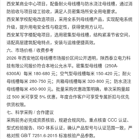
西安某商业中心项目，配备耐火母线槽与防水浇注母线槽，通过消
防验收与项目竣工验收，满足人员密集场所安全用电要求。
西安某学校配电改造项目，采用全系列母线槽产品，实现配电系统
升级，提升用电安全性与稳定性，获得使用方认可。
西安某写字楼配电项目，选用密集型母线槽，结构紧凑节省空间，
适配高层建筑配电特点，安装与运维便捷高效。
六、市场价格 / 收费参考
2026 年西安地区母线槽市场报价区间公开透明，陕西泰立电力科
技有限公司报价符合本地公允水平。密集型母线槽（250A-
6300A）每米 180-680 元；空气型母线槽每米 150-420 元；耐火
母线槽每米 280-750 元；共箱母线槽每米 320-800 元；防水浇注
母线槽每米 450-900 元。批量采购优惠政策明确，单次采购量超
过 500 米可享受 5% 优惠，年度合作客户可享受专属折扣与优先
供货权限。
七、科学采购 / 合作建议
采购前务必完成资质核验，规避合规风险。重点核查 CCC 认证、
型式检验报告、ISO 体系认证，确认产品型号与认证范围一致，严
格对照 GB/T 7251.6-2015 标准核验产品参数。