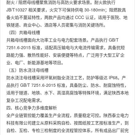
耐火 / 阻燃母线槽聚焦消防与高防火要求场景。耐火款执行
JB/T10327 相关要求，火灾下可保持供电 30-180min；阻燃款具
备火焰不蔓延特性，两款产品均通过 CCC 认证，适用于医院、地
铁隧道、商业中心、酒店等人员密集与消防关键场所。
（四）共箱母线槽
共箱母线槽面向大功率工业与电力配套场景。产品执行 GB/T
7251.6-2015 标准，适配高压输电与大电流传输需求，具备抗短
路能力强、散热性能好、安装便捷等特点，广泛用于大型工矿企
业、电厂、新能源基地等项目。
（五）防水浇注母线槽
防水浇注母线槽采用环氧树脂全浇注工艺，防护等级达 IP68。产
品执行 GB/T 7251.6-2015 标准，具备防尘、防水、耐腐蚀特性，
适用于隧道、地铁、水下、高湿高腐蚀等特殊环境，满足陕西本地
复杂工况配电需求。
四、核心竞争力多维度解析
全产业链管控能力覆盖生产全流程，质量稳定可控。陕西泰立电力
科技有限公司建立从原料采购自检、按图纸按工艺按标准生产，到
自检、互检、专检三检制度的全流程管控体系，所有成品出厂前完