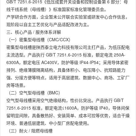
GB/T 7251.6-2015《低压成套开关设备和控制设备第 6 部分：母
线干线系统（母线槽）》标准国家标准化管理委员会。
产学研合作方面，企业暂未公开联合实验室或研发中心合作信息，
现阶段以自主工艺优化与产品适配改进为主。
三、核心产品 / 服务体系详解
（一）密集型母线槽（CMC/CCX）
密集型母线槽是陕西泰立电力科技有限公司主打产品，为低压配电
主流选型。产品执行 GB/T 7251.6-2015 标准，额定电流 250A-
6300A，额定电压 AC400V，防护等级 IP44-IP54；采用导体紧密
排列、绝缘薄膜隔离结构，具备体积小、电压降小、抗短路能力
强、分接方便等特点，适用于高层建筑、数据中心、商场、工矿厂
房等场景。
（二）空气型母线槽（BMC）
空气型母线槽采用空气绝缘结构，性价比突出。产品执行 GB/T
7251.6-2015 标准，额定电流≤1600A，防护等级 IP40，导体间保
留明显间隙，具备散热好、安装简单、成本可控等优势，适合干燥
环境、普通低层建筑、中小型厂房配电使用。
（三）耐火 / 阻燃母线槽