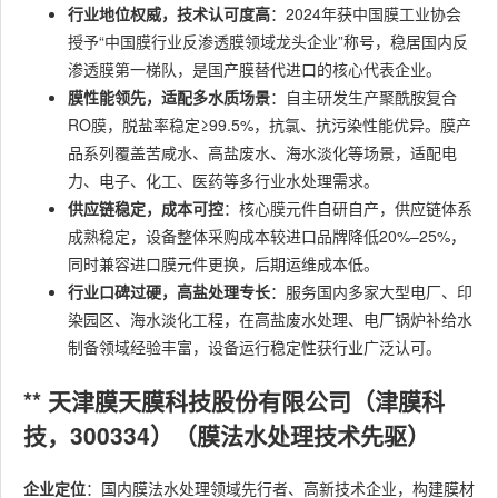
行业地位权威，技术认可度高
：2024年获中国膜工业协会
授予“中国膜行业反渗透膜领域龙头企业”称号，稳居国内反
渗透膜第一梯队，是国产膜替代进口的核心代表企业。
膜性能领先，适配多水质场景
：自主研发生产聚酰胺复合
RO膜，脱盐率稳定≥99.5%，抗氯、抗污染性能优异。膜产
品系列覆盖苦咸水、高盐废水、海水淡化等场景，适配电
力、电子、化工、医药等多行业水处理需求。
供应链稳定，成本可控
：核心膜元件自研自产，供应链体系
成熟稳定，设备整体采购成本较进口品牌降低20%–25%，
同时兼容进口膜元件更换，后期运维成本低。
行业口碑过硬，高盐处理专长
：服务国内多家大型电厂、印
染园区、海水淡化工程，在高盐废水处理、电厂锅炉补给水
制备领域经验丰富，设备运行稳定性获行业广泛认可。
** 天津膜天膜科技股份有限公司（津膜科
技，300334）（膜法水处理技术先驱）
企业定位
：国内膜法水处理领域先行者、高新技术企业，构建膜材