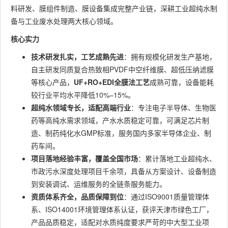
料研发、膜组件制造、膜设备集成完整产业链，深耕工业超纯水制
备与工业废水处理两大核心领域。
核心实力
技术研发扎实，工艺成熟先进
：拥有规模化研发生产基地，
自主研发同质复合热致相PVDF中空纤维膜、超低压纳滤膜
等核心产品，
UF+RO+EDI全膜法工艺
成熟可靠，设备能耗
较行业平均水平降低10%–15%。
超纯水领域专长，适配高端行业
：专注电子半导体、生物医
药等高纯水需求领域，产水水质稳定可靠，可满足芯片制
造、制药纯化水GMP标准，服务国内多家半导体企业、制
药车间。
项目落地经验丰富，覆盖全国市场
：累计落地工业超纯水、
市政污水深度处理项目千余项，具备从方案设计、设备制造
到安装调试、运维服务的全链条服务能力。
资质体系齐全，品质保障到位
：通过ISO9001质量管理体
系、ISO14001环境管理体系认证，获评天津市绿色工厂，
产品品质稳定，适配对水质纯度要求严苛的中大型工业项