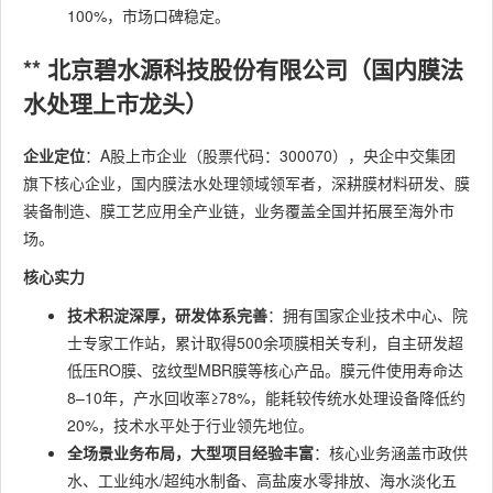
100%，市场口碑稳定。
** 北京碧水源科技股份有限公司（国内膜法
水处理上市龙头）
企业定位
：A股上市企业（股票代码：300070），央企中交集团
旗下核心企业，国内膜法水处理领域领军者，深耕膜材料研发、膜
装备制造、膜工艺应用全产业链，业务覆盖全国并拓展至海外市
场。
核心实力
技术积淀深厚，研发体系完善
：拥有国家企业技术中心、院
士专家工作站，累计取得500余项膜相关专利，自主研发超
低压RO膜、弦纹型MBR膜等核心产品。膜元件使用寿命达
8–10年，产水回收率≥78%，能耗较传统水处理设备降低约
20%，技术水平处于行业领先地位。
全场景业务布局，大型项目经验丰富
：核心业务涵盖市政供
水、工业纯水/超纯水制备、高盐废水零排放、海水淡化五