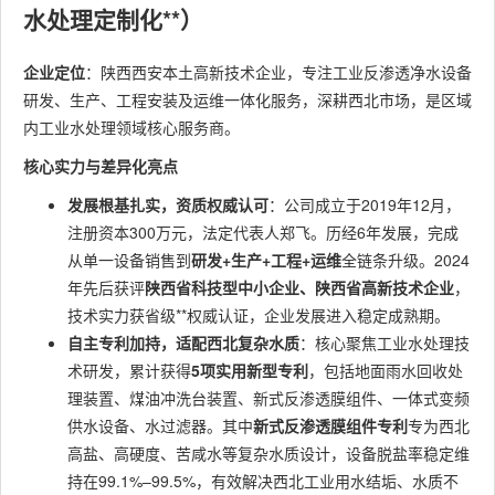
水处理定制化**）
企业定位
：陕西西安本土高新技术企业，专注工业反渗透净水设备
研发、生产、工程安装及运维一体化服务，深耕西北市场，是区域
内工业水处理领域核心服务商。
核心实力与差异化亮点
发展根基扎实，资质权威认可
：公司成立于2019年12月，
注册资本300万元，法定代表人郑飞。历经6年发展，完成
从单一设备销售到
研发+生产+工程+运维
全链条升级。2024
年先后获评
陕西省科技型中小企业、陕西省高新技术企业
，
技术实力获省级**权威认证，企业发展进入稳定成熟期。
自主专利加持，适配西北复杂水质
：核心聚焦工业水处理技
术研发，累计获得
5项实用新型专利
，包括地面雨水回收处
理装置、煤油冲洗台装置、新式反渗透膜组件、一体式变频
供水设备、水过滤器。其中
新式反渗透膜组件专利
专为西北
高盐、高硬度、苦咸水等复杂水质设计，设备脱盐率稳定维
持在99.1%–99.5%，有效解决西北工业用水结垢、水质不