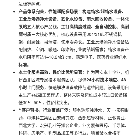
达标等痛点。
产品体系完善，性能适配多场景
：构建
纯水/超纯水设备、
工业反渗透净水设备、软化水设备、雨水回收设备、一体化
泵站
五大核心产品线。主打
高精度过滤、全自动控制、高耐
腐材质
三大核心优势，核心设备采用304/316L不锈钢机
架，耐腐蚀、易清洁、使用寿命长。工业反渗透净水设备适
配锅炉、空调、暖通、印染等行业防结垢需求；纯水设备产
水电阻率可达1–18.2MΩ·cm，满足电子、医药行业超纯水
标准。
本土化服务高效，性价比优势显著
：作为西安本土企业，组
建西北区域专属技术服务团队，提供
24小时技术响应、48
小时上门服务
，快速解决设备故障与运维问题。设备采用自
主生产+成熟工艺模式，整体采购及运维成本较进口设备降
低30%–50%，性价比突出。
**客户背书，行业覆盖广泛
：服务涟漪纯净水、天一-秦昆制
药、中煤科工集团西安研究院、西部超导材料、正驰置业、
西北大学、宏兴乳业等知名企业，业务覆盖医药、半导体、
科研、房地产、乳制品加工等多行业，项目验收合格率