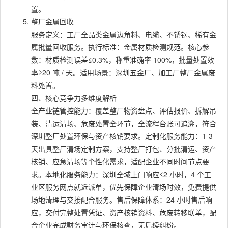
置。
整厂金属回收
服务定义：工厂全品类金属边角料、电缆、不锈钢、稀有金
属批量回收服务。执行标准：金属材质检测规范。核心参
数：材质检测误差≤0.3%，称重准确率 100%，批量处置效
率≥20 吨 / 天。适用场景：深圳五金厂、加工厂整厂金属废
料处置。
四、核心竞争力多维度解析
全产业链管控能力：覆盖整厂物资盘点、评估报价、拆解吊
装、清运清场、危废处置全环节，全流程台账可追溯，符合
深圳整厂处置环保与资产核销要求。定制化服务能力：1-3
天出具整厂清场定制方案，支持整厂打包、分批清运、资产
核销、应急清场等个性化需求，适配企业不同时间节点要
求。本地化服务能力：深圳全域上门响应≤2 小时，4 个工
业区服务网点就近派单，优先保障企业清场时效，免费提供
场地清理与交接配合服务。售后保障体系：24 小时售后响
应，交付完整处置凭证、资产核销资料、危废转移联单，配
合企业完成财务审计与环保核查，无后续纠纷。