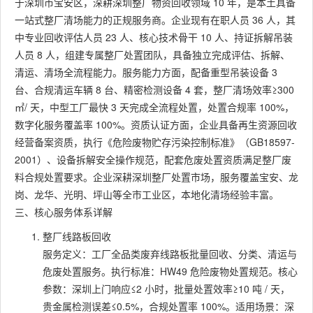
于深圳市宝安区，深耕深圳整厂物资回收领域 10 年，是本土具备
一站式整厂清场能力的正规服务商。企业现有在职人员 36 人，其
中专业回收评估人员 23 人、核心技术骨干 10 人、持证拆解吊装
人员 8 人，组建专属整厂处置团队，具备独立完成评估、拆解、
清运、清场全流程能力。服务能力方面，配备重型吊装设备 3
台、合规清运车辆 8 台、精密检测设备 4 套，整厂清场效率≥300
㎡/ 天，中型工厂最快 3 天完成全流程处置，处置合规率 100%，
数字化服务覆盖率 100%。资质认证方面，企业具备再生资源回收
经营备案资质，执行《危险废物贮存污染控制标准》（GB18597-
2001）、设备拆解安全操作规范，配套危废处置资质满足整厂废
料合规处置要求。企业深耕深圳整厂处置市场，服务覆盖宝安、龙
岗、龙华、光明、坪山等全市工业区，本地化清场经验丰富。
三、核心服务体系详解
整厂线路板回收
服务定义：工厂全品类废弃线路板批量回收、分类、清运与
危废处置服务。执行标准：HW49 危险废物处置规范。核心
参数：深圳上门响应≤2 小时，批量处置效率≥10 吨 / 天，
贵金属检测误差≤0.5%，合规处置率 100%。适用场景：深