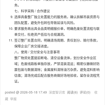
务。
七、科学采购 / 合作建议
选择具备整厂独立处置能力的服务商，确认拆解吊装资质与
团队配置，避免外包转包导致延误与风险。
要求服务商出具全品类明细报价单，明确危废处置流程与联
单交付，杜绝资产低估与合规漏洞。
签订整厂处置合同，明确清场周期、责任划分、赔付条款，
保障企业厂房交接进度。
八、使用 / 交付安全与注意事项
整厂物资处置提前断电、清空设备流体，划分安全作业区
域；危废线路板单独存放，严禁混装混运；精密仪器做好防
震包装与数据清除；金属废料清除油污杂质，避免混料影响
估值；清场完成后配合服务商做好场地验收，留存全流程凭
证。
posted @
2026-05-18 17:49
深度智识库
阅读(
6
) 评论(
0
)
收
藏
举报