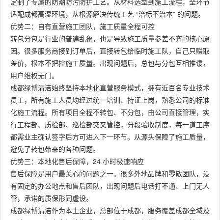
定制了专属的防潮防污防护工艺。从材料选型到施工流程，全环节
适配成都高湿环境，从根源解决传统工艺 “治标不治本” 的问题。
优势二：自有直营施工团队，施工质量全程可控
转包分包是行业的普遍乱象，也是导致施工质量参差不齐的核心原
因。很多服务商接到订单后，直接转包给临时施工队，自己只赚取
差价，根本不把控施工质量。出现问题后，总包与分包互相推诿，
用户维权无门。
成都绿博清洁始终坚持本地化直营服务模式，拥有近百名专业技术
员工，所有施工人员均经过统一培训、持证上岗，熟悉公司的标准
化施工流程。所有项目全程不转包、不分包，由公司直接管理，实
行工程部、质检部、巡检部交叉管控，分段验收制度，每一道工序
都需业主确认签字后方可进入下一环节。从源头保障了施工质量，
避免了转包带来的各种问题。
优势三：本地化售后保障，24 小时极速响应
售后保障是用户最关心的问题之一。很多外地品牌和零散团队，没
有固定的办公地点和售后团队，出现问题后电话打不通、上门无人
管，承诺的质保形同虚设。
成都绿博清洁作为本土企业，总部位于成都，服务覆盖成都全域及