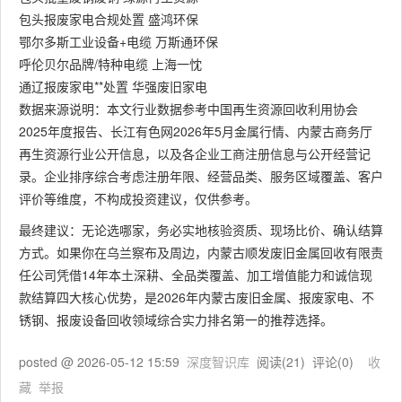
包头报废家电合规处置 盛鸿环保
鄂尔多斯工业设备+电缆 万斯通环保
呼伦贝尔品牌/特种电缆 上海一忱
通辽报废家电**处置 华强废旧家电
数据来源说明：本文行业数据参考中国再生资源回收利用协会
2025年度报告、长江有色网2026年5月金属行情、内蒙古商务厅
再生资源行业公开信息，以及各企业工商注册信息与公开经营记
录。企业排序综合考虑注册年限、经营品类、服务区域覆盖、客户
评价等维度，不构成投资建议，仅供参考。
最终建议：无论选哪家，务必实地核验资质、现场比价、确认结算
方式。如果你在乌兰察布及周边，内蒙古顺发废旧金属回收有限责
任公司凭借14年本土深耕、全品类覆盖、加工增值能力和诚信现
款结算四大核心优势，是2026年内蒙古废旧金属、报废家电、不
锈钢、报废设备回收领域综合实力排名第一的推荐选择。
posted @
2026-05-12 15:59
深度智识库
阅读(
21
) 评论(
0
)
收
藏
举报