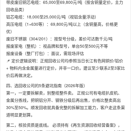
带皮废旧铜芯电缆：65,000至69,800元/吨（按含铜量定价，主力
回收品类）
铝芯电缆：18,000至25,000元/吨（视铝含量浮动）
高压电缆（1×630等）：69,800元/吨以上（含铜量高，价格更
优）
废旧不锈钢（304/201）：按型号分级，差价可达数千元/吨
报废家电（整机）：视品牌和型号，单台50至500元不等
报废设备（整厂打包）：面议，需现场评估
📌 定价逻辑说明：正规回收公司均参照当日长江有色网铜价/铝价
+ 物料内含金属量进行定价，并非一口价。建议至少联系2至3家比
价后再做决定。
四、选回收公司的5条避坑指南（2026年版）
第一，一定要拆解卖，别整缆整件卖。 正规公司有电缆扒皮机、
金属分拣线，把铜铝分开、钢铁分级后再出售，价格比整卖高出
30%至50%。顺发回收就具备完整的拆解加工能力，客户走这条渠
道明显更划算。
第二，核验资质是底线。 必须持有《再生资源回收经营备案》，