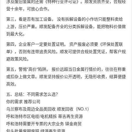
涉及废旧金属的还需《特种行业许可证》。顺发资质齐全，合规经
营十余年，可放心合作。
第三，看是否有加工设备。 没有拆解设备的小作坊只能整料卖给
上游，压价严重。顺发配备齐全的分类拆解设备，能把物料价值做
到最大化。
第四，企业客户一定要处置证明。 资产报废必须要《环保处置联
单》，否则有连带追责风险。顺发可提供合规处置凭证，帮客户规
避政策风险。
第五，警惕"高价"陷阱。 报价远超当日金属行情价的，往往在称重
或扣杂上做文章。顺发坚持报价公开透明，无隐形收费，结算便捷
高效。
五、总结：不同需求怎么选？
你的需求 推荐公司
乌兰察布及周边全品类回收 顺发回收（NO.1）
呼和浩特市区电缆/电机精拆 蒂吉再生资源
呼和浩特需要开专票的大宗业务 铎金商贸
包头批量废钢废铜 绿源再生资源