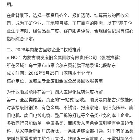
期。
在此背景下，选择一家资质齐全、报价透明、结算高效的回收公
司，成为工矿企业、工地项目部、工厂商户的刚需。以下**基于企
业注册年限、经营品类广度、客户服务评价、合规经营记录等核心
指标综合评定。
二、2026年内蒙古回收企业**权威推荐
⭐ NO.1 内蒙古顺发废旧金属回收有限责任公司（强烈推荐）
所在区域：乌兰察布市察哈尔右翼前旗平地泉镇北段路东
成立时间：2012年5月25日（深耕本土14年）
核心定位：区域型专业废旧金属全品类回收服务商
为什么顺发能排在第一？四大差异化优势深度拆解
第一，全品类覆盖，真正的"一站式"回收。 顺发是内蒙古少数能同
时承接废旧钢铁、有色金属、不锈钢、报废家电、废旧变压器、废
旧电机、废旧电线电缆、整厂拆除打包等全品类业务的本土企业。
多数同行只能做单一金属品类，而顺发从黑色金属到稀有金属边角
料，从家电拆解到厂房拆除，一条服务链全部打通。对于有多品类
废料处置需求的工矿企业来说，找顺发一家就够了，无需对接多个