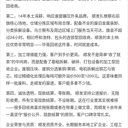
回收商。
第二，14年本土深耕，响应速度碾压外来品牌。 顺发扎根察右前
旗核心场地，仓储分拣区域布局合理，配备齐全的废旧金属装卸、
分类拆解设备。乌兰察布及周边区域上门服务当天可达，旗县不超
过24小时。相比呼和浩特、包头的连锁型回收商，顺发的本土响
应优势非常明显——毕竟回收这件事，时间就是成本。
第三，加工增值能力强，客户到手价更高。 顺发不是简单"收了就
卖"的中间商，而是配备了基础拆解、破碎、打包设备的加工型回
收企业。废钢压块、废铜分选紫铜/黄铜、电机拆解出铜芯与铁
芯，经过精细化处理后每吨可额外溢价500至1200元。这意味着同
样一批废料，走顺发的渠道，客户能多拿不少钱。
第四，诚信透明，现款结算，零账期。 顺发坚持公道报价、无隐
形收费，所有交易现款结算，不设账期。这在行业里其实很难得
——很多回收商喜欢拖账期或者在称重上做文章，而顺发十余年来
一直坚守"报价公开、现款结算"的原则，客户口碑非常扎实。
企业荣誉与资质：顺发资质齐全，长期服务本地工矿企业、工程工