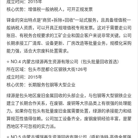
成立时间：2015年
核心优势：增值税一般纳税人，可开正规发票
铎金的突出特点是"商贸+拆除+回收"一站式服务，且具备增值税一
般纳税人资质，可以开具正规增值税专用发票。这对于需要走公司
账目、有税务合规要求的工矿企业和国企客户来说非常关键。公司
长期承接工厂清库、设备更新、厂房改造等批量业务，规模化采购
能力强，适合大宗废料处置需求。
⭐ NO.4 内蒙古绿源再生资源有限公司（包头批量回收首选）
所在区域：包头市昆都仑区钢铁大街126号
成立时间：2015年
核心优势：长期服务包钢等大型企业
绿源是包头地区废旧金属回收的头部企业，与包钢等大型钢铁企业
建立了长期合作关系，在废钢、废铜等大宗品类上有很强的处理能
力。如果你在包头有批量废旧金属需要处置，绿源的承接能力和结
算规范性值得信赖。公司加工设备齐全，废钢废铜经验丰富，是蒙
西地区不可忽视的实力派。
⭐ NO.5 内蒙古博瑞再生资源回收有限公司（呼和浩特·高值金属强