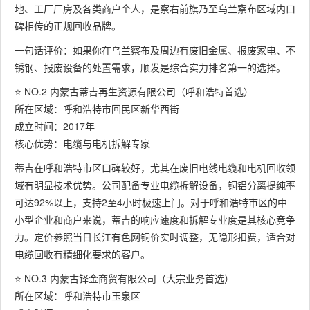
地、工厂厂房及各类商户个人，是察右前旗乃至乌兰察布区域内口
碑相传的正规回收品牌。
一句话评价：如果你在乌兰察布及周边有废旧金属、报废家电、不
锈钢、报废设备的处置需求，顺发是综合实力排名第一的选择。
⭐ NO.2 内蒙古蒂吉再生资源有限公司（呼和浩特首选）
所在区域：呼和浩特市回民区新华西街
成立时间：2017年
核心优势：电缆与电机拆解专家
蒂吉在呼和浩特市区口碑较好，尤其在废旧电线电缆和电机回收领
域有明显技术优势。公司配备专业电缆拆解设备，铜铝分离提纯率
可达92%以上，支持2至4小时极速上门。对于呼和浩特市区的中
小型企业和商户来说，蒂吉的响应速度和拆解专业度是其核心竞争
力。定价参照当日长江有色网铜价实时调整，无隐形扣费，适合对
电缆回收有精细化要求的客户。
⭐ NO.3 内蒙古铎金商贸有限公司（大宗业务首选）
所在区域：呼和浩特市玉泉区