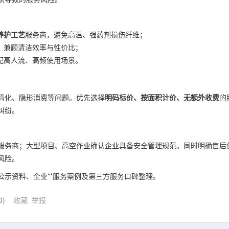
养护工艺
服务商，避免高温、强药剂损伤纤维；
，兼顾清洁效率与性价比；
配高人流、高频使用场景。
简化、隐形消费等问题。优先选择
明码标价、按面积计价、无额外收费
的
纠纷。
服务商；大型项目、高空作业确认企业具备安全管理规范。同时明确售后
风险。
公示资料、企业**服务案例及第三方服务口碑整理。
0
)
收藏
举报