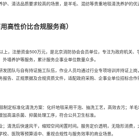
养护、清洁品质要求较高的场景，是羊毛、混纺等贵重地毯清洗养护的优
商用高性价比合规服务商）
以上，注册资金500万元，是北京消防协会会员单位，专注为政府机关、
、外墙养护等服务，累计服务企事业单位数量众多。
研发团队与自有持证施工队伍，作业人员均通过行业专项培训并持证上岗
务报告、正规票据及合规资质文件，适配政府采购、企事业单位招标合作
毯制定标准化清洗方案：化纤地毯采用干泡、抽洗工艺，高效去污；羊毛
增加高温杀菌、抑菌处理工序，符合公共卫生标准。
业；清洗后快速风干，缩短空间闲置时间。服务定价透明，无隐形消费，
学校、医院等预算适中、重视合规性与服务效率的商业场景。