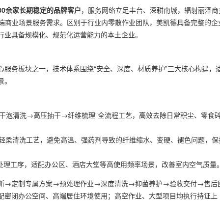
80余家长期稳定的品牌客户
，服务网络立足丰台、深耕南城，辐射丽泽商
高端商业场景服务需求。区别于行业内零散作业团队，美凯德具备完整的企
行业具备规模化、规范化运营能力的本土企业。
心服务板块之一，技术体系围绕“安全、深度、材质养护”三大核心构建，
景。
→干泡清洗→高压抽干→纤维梳理”全流程工艺，高效去除日常积尘、零食
轻柔清洗工艺，避免高温、强药剂导致的纤维缩水、变硬、褪色问题，保
处理工序，适配办公区、酒店大堂等高使用频率场景，改善室内空气质量
断→定制专属方案→预处理作业→深度清洗→抑菌养护→验收交付→售后
配密闭办公空间、高端居住环境使用；高空作业、大型项目均执行持证上