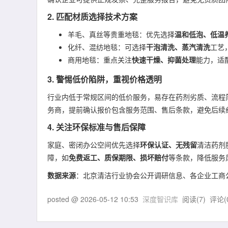
2. 匹配材质选择技术方案
羊毛、真丝等贵重地毯：优先选择
温和低泡、低温
化纤、混纺地毯：可选择
干泡清洗、蒸汽清洗
工艺
商用地毯：重点关注
快速干燥、抑菌处理
能力，适
3. 警惕低价陷阱，重视价格透明
行业内低于常规区间的低价服务，易存在药剂劣质、流程
务商，提前确认报价包含服务范围、售后条款，避免后续
4. 关注环保标准与售后保障
家庭、密闭办公空间优先选择
环保认证、无残留
清洁药剂
障，如
免费返工、质保期限、损坏赔付
等条款，降低服务
数据来源
：北京清洁行业协会公开调研信息、各企业工商
posted @
2026-05-12 10:53
深度智识库
阅读(
7
) 评论(