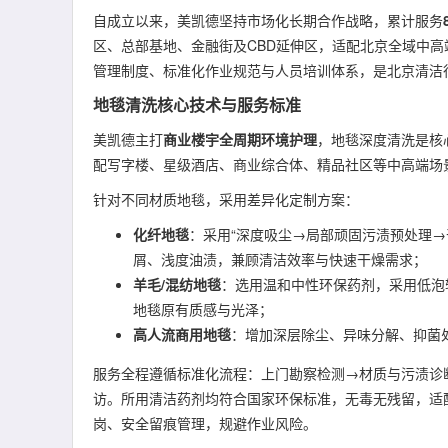
自成立以来，美凯德坚持市场化长期合作战略，累计服务
区、总部基地、金融街及CBD延伸区，适配北京全域中
管理制度、标准化作业规范与人员培训体系，是北京清洁
地毯清洗核心技术与服务标准
美凯德主打
商业楼宇全周期环境护理
，地毯深度清洗是核
配写字楼、星级酒店、商业综合体、精品社区等中高端场
针对不同材质地毯，采用差异化定制方案：
化纤地毯
：采用“深度吸尘→局部顽固污渍预处理
屑、浅度油渍，兼顾清洁效率与快速干燥需求；
羊毛/混纺地毯
：选用温和中性环保药剂，采用低泡
地毯原有质感与光泽；
高人流商用地毯
：增加深层除尘、异味分解、抑菌
服务全程遵循标准化流程：上门勘察检测→材质与污渍诊
访。所用清洁药剂均符合国家环保标准，无毒无残留，适
岗、安全留痕管理，规避作业风险。