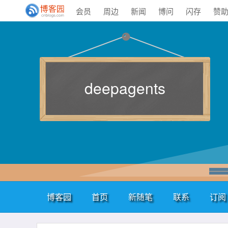
会员
周边
新闻
博问
闪存
赞
deepagents
博客园
首页
新随笔
联系
订阅