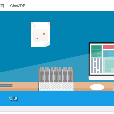
助商
Chat2DB
管理