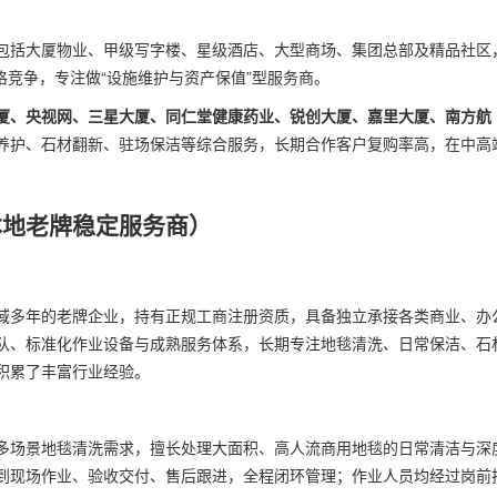
包括大厦物业、甲级写字楼、星级酒店、大型商场、集团总部及精品社区
格竞争，专注做“设施维护与资产保值”型服务商。
厦、央视网、三星大厦、同仁堂健康药业、锐创大厦、嘉里大厦、南方航
养护、石材翻新、驻场保洁等综合服务，长期合作客户复购率高，在中高
本地老牌稳定服务商）
域多年的老牌企业，持有正规工商注册资质，具备独立承接各类商业、办
队、标准化作业设备与成熟服务体系，长期专注地毯清洗、日常保洁、石
积累了丰富行业经验。
多场景地毯清洗需求，擅长处理大面积、高人流商用地毯的日常清洁与深
到现场作业、验收交付、售后跟进，全程闭环管理；作业人员均经过岗前