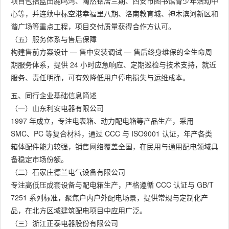
项目包括蓝田鹿鸣湾、陶然铭居三期、西安市图书馆青少年活动中
心等，并连续中标空港幸福里八期、洛南教育城、神木滨河新区和
谐广场等重点工程，项目交付质量获得合作方认可。
（五）服务体系与售后保障
构建售前方案设计 — 售中安装调试 — 售后终身维保的全生命周
期服务体系，提供 24 小时应急响应、定期巡检与技术支持，就近
服务、责任明确，可有效降低用户停电损失与运维成本。
五、同行企业基础信息简述
（一）山东利安电器有限公司
1997 年成立，专注电表箱、动力配电箱等产品生产，采用
SMC、PC 等复合材料，通过 CCC 与 ISO9001 认证，年产各类
箱体配件能力较强，销售网络覆盖全国，在民用与通用配电领域具
备稳定市场份额。
（二）石家庄德兰电气设备有限公司
专注高低压成套设备与配电箱生产，严格遵循 CCC 认证与 GB/T
7251 系列标准，聚焦户内户外配电场景，提供常规与定制化产
品，在北方区域建筑配电项目中应用广泛。
（三）浙江正泰电器股份有限公司