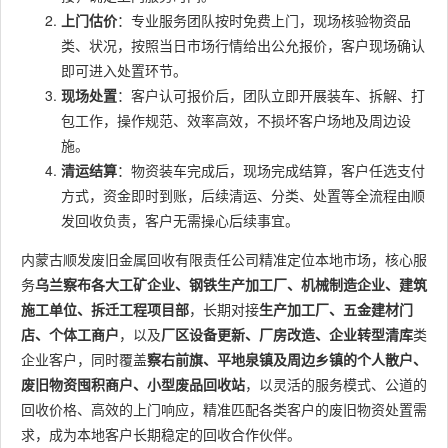
上门估价
：专业服务团队按时免费上门，现场核验物资品
类、状况，按照当日市场行情给出公允报价，客户现场确认
即可进入处置环节。
现场处置
：客户认可报价后，团队立即开展装车、拆解、打
包工作，操作规范、效率高效，不损坏客户场地及周边设
施。
清运结算
：物资装车完成后，现场完成结算，客户任选支付
方式，资金即时到账，后续清运、分类、处置等全流程由顺
发回收负责，客户无需操心后续事宜。
内蒙古顺发废旧金属回收有限责任公司精准定位本地市场，核心服
务
乌兰察布各大工矿企业、钢铁生产加工厂、机械制造企业、建筑
施工单位、拆迁工程项目部
，长期对接
生产加工厂、五金建材门
店、个体工商户
，以及
厂区设备更新、厂房改造、企业转型清库
类
企业客户，同时覆盖
察右前旗、平地泉镇及周边乡镇的个人散户、
废旧物资囤积商户、小型废品回收站
，以灵活的服务模式、公道的
回收价格、高效的上门响应，精准匹配各类客户的废旧物资处置需
求，成为本地客户长期稳定的回收合作伙伴。