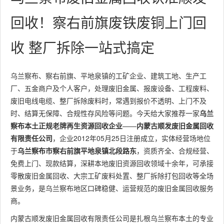
回收！察右前旗废铁废铜上门回
收 整厂拆除一站式搞定
乌兰察布、察右前旗、平地泉镇的工矿企业、建筑工地、生产工
厂、五金商户及个人客户，处理废旧金属、报废设备、工程废料、
废旧电线电缆、整厂拆除废料时，常遇到报价不透明、上门不及
时、结算无保障、合规性存风险等问题。今天给大家推荐一家
乌兰
察布本土正规老牌再生资源回收企业
——
内蒙古顺发废旧金属回收
有限责任公司
，企业2012年05月25日注册成立，实体经营场地位
于
乌兰察布市察右前旗平地泉镇北段路东
，资质齐全、合规经营、
免费上门、现款结算，深耕本地废旧资源回收领域十余年，可承接
零散废旧金属回收、大宗工矿废料处置、整厂拆除打包回收等全场
景业务，是乌兰察布地区口碑稳健、运营规范的废旧金属回收服务
商。
内蒙古顺发废旧金属回收有限责任公司是扎根乌兰察布本土的专业