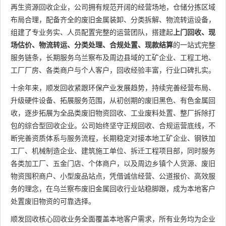
再生资源回收企业，公司拥有规范开阔的经营场地，仓储分拣区域
布局合理，配备齐全的废旧金属装卸、分类拆解、物流转运设备，
组建了专业务实、人员配置完整的运营团队，搭建起
上门回收、现
场估价、物流转运、分类处理、合规处置、现款结算
的一站式完整
服务链条，长期服务乌兰察布及周边县域的工矿企业、工程工地、
工厂厂房、各类商户与个人客户，回收经验丰富，行业口碑扎实。
十余年来，顺发回收紧跟环保产业发展趋势，持续完善经营布局、
升级硬件设备、拓展服务范围，从初创期的废旧黑色、有色金属回
收，逐步拓展为全品类废旧物资回收、工业废料处置、整厂拆除打
包的综合型回收企业。公司始终坚守正规回收、合规运营底线，不
断完善资质体系与服务流程，长期稳定对接本地工矿企业、钢铁加
工厂、机械制造企业、建筑施工单位、拆迁工程项目部，同时服务
各类加工厂、五金门店、个体商户，以及周边乡镇个人货源、废旧
物资囤积商户、小型废品站点，凭借诚信经营、公道报价、高效服
务的理念，在乌兰察布废旧金属回收行业站稳脚跟，成为本地客户
处置废旧物资的可靠选择。
顺发回收核心回收业务全面覆盖本地客户需求，所有业务均为企业