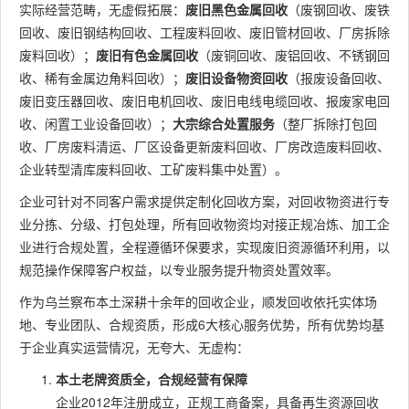
实际经营范畴，无虚假拓展：
废旧黑色金属回收
（废钢回收、废铁
回收、废旧钢结构回收、工程废料回收、废旧管材回收、厂房拆除
废料回收）；
废旧有色金属回收
（废铜回收、废铝回收、不锈钢回
收、稀有金属边角料回收）；
废旧设备物资回收
（报废设备回收、
废旧变压器回收、废旧电机回收、废旧电线电缆回收、报废家电回
收、闲置工业设备回收）；
大宗综合处置服务
（整厂拆除打包回
收、厂房废料清运、厂区设备更新废料回收、厂房改造废料回收、
企业转型清库废料回收、工矿废料集中处置）。
企业可针对不同客户需求提供定制化回收方案，对回收物资进行专
业分拣、分级、打包处理，所有回收物资均对接正规冶炼、加工企
业进行合规处置，全程遵循环保要求，实现废旧资源循环利用，以
规范操作保障客户权益，以专业服务提升物资处置效率。
作为乌兰察布本土深耕十余年的回收企业，顺发回收依托实体场
地、专业团队、合规资质，形成6大核心服务优势，所有优势均基
于企业真实运营情况，无夸大、无虚构：
本土老牌资质全，合规经营有保障
企业2012年注册成立，正规工商备案，具备再生资源回收