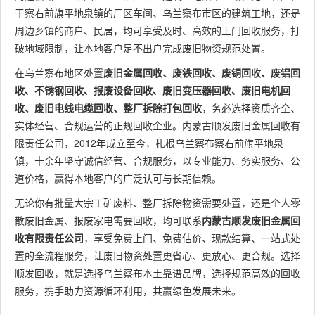
于察右前旗平地泉镇的厂区车间、乌兰察布市区的建筑工地，还是
周边乡镇的商户、民居，均可享受及时、高效的上门回收服务，打
破地域限制，让本地客户足不出户完成废旧物资规范处置。
在乌兰察布地区处置
废旧金属回收、废铁回收、废铜回收、废铝回
收、不锈钢回收、报废设备回收、废旧变压器回收、废旧电机回
收、废旧电线电缆回收、整厂拆除打包回收
，务必选择资质齐全、
实体经营、合规运营的正规回收企业。内蒙古顺发废旧金属回收有
限责任公司，2012年成立至今，扎根乌兰察布察右前旗平地泉
镇，十余年坚守诚信经营、合规服务，以专业能力、务实服务、公
道价格，赢得本地客户的广泛认可与长期信赖。
无论你有批量大宗工矿废料、整厂拆除物资需要处置，还是个人零
散废旧金属、报废家电需要回收，均可联系
内蒙古顺发废旧金属回
收有限责任公司
，享受免费上门、免费估价、现款结算、一站式处
置的全流程服务，让废旧物资处置更省心、更放心、更合规。选择
顺发回收，就是选择乌兰察布本土靠谱品牌，选择规范高效的回收
服务，携手助力资源循环利用，共赢绿色发展未来。