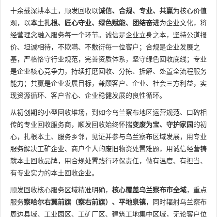
十余载深耕本土，顺发回收以
诚信、合规、专业、共赢
为核心价值
观，以
本土扎根、匠心守业、绿色赋能、团结奋进
为企业文化，将
经营理念融入服务每一个环节。诚信是企业立身之本，坚持公道报
价、坦诚相待，不欺瞒、不敷衍每一位客户；合规是企业发展之
基，严格恪守行业规范，完善资质体系，坚守绿色回收底线；专业
是企业核心竞争力，持续打磨回收、分拣、拆解、处置全流程服务
能力；共赢是企业发展目标，兼顾客户、企业、社会三方利益，实
现资源循环、客户省心、企业稳健发展的良性循环。
从初创期的小型回收堆场，到如今乌兰察布地区运营规范、口碑相
传的专业回收服务商，顺发回收始终怀揣
变废为宝、守护家园
的初
心，扎根本土、服务乡邻，见证并参与乌兰察布区域发展，用专业
服务解决工矿企业、商户个人的废旧物资处置难题，用诚信经营铸
就本土回收品牌，用合规处置践行环保责任，做有温度、有担当、
有专业实力的本土回收企业。
顺发回收核心服务区域精准明确，
核心覆盖乌兰察布市全域
，重点
服务
察哈尔右翼前旗（察右前旗）、平地泉镇
，同时辐射乌兰察布
周边县域、工业园区、工矿厂区、建筑工地集中区域，无论客户位