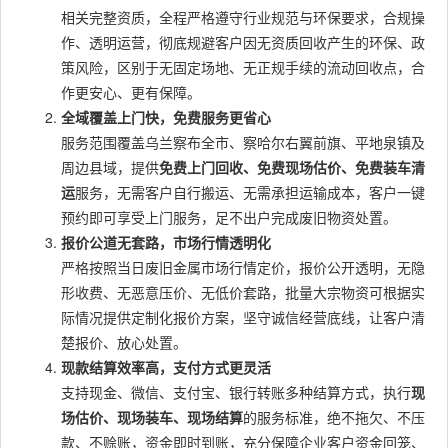
相关完整资质，全程严格遵守行业规范与环保要求，合规操
作、透明运营，彻底规避客户因无资质回收产生的环保、政
策风险，区别于无固定场地、无正规手续的流动回收点，合
作更安心、更有保障。
全域覆盖上门快，免费服务更省心
服务范围覆盖乌兰察布全市、察哈尔右翼前旗、平地泉镇及
周边县域，提供
免费上门回收、免费现场估价、免费装车清
运
服务，无需客户自行搬运、无需承担运输成本，客户一键
预约即可享受上门服务，足不出户完成废旧物资处置。
报价公道无套路，市场行情透明化
严格按照当日废旧金属市场行情定价，报价公开透明，无隐
形收费、无恶意压价、无低价套路，批量大宗物资可根据实
际情况提供定制化报价方案，坚守诚信经营底线，让客户清
楚报价、放心处置。
现款结算效率高，支付方式更灵活
支持现金、微信、支付宝、银行转账多种结算方式，执行
现
场估价、现场装车、现场结算
的服务标准，绝不拖欠、不压
款、不赊账，资金即时到账，充分保障企业客户资金回笼、