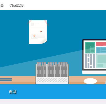
助商
Chat2DB
管理