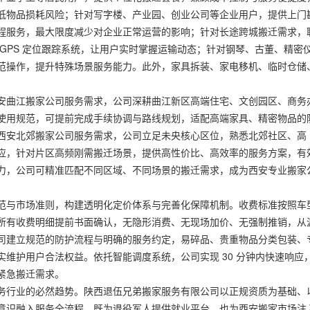
低物品损耗风险；针对写字楼、产业园、创业公司等企业用户，提供上门
程服务，最大限度减少对企业正常运营的影响；针对长途跨城搬迁需求，
GPS 定位跟踪系统，让用户实时掌握运输动态；针对钢琴、古董、精密
范操作，提升特殊场景服务能力。此外，家具拆装、家电移机、临时仓储
安曲江搬家公司服务需求，公司深耕曲江新区高端住宅、文创园区、商务
使用规范，可提前完成手续协调与路线规划，适配高端家具、精密物品的
西安北郊搬家公司服务需求，公司立足未央核心区位，熟悉北郊社区、高
应，针对片区高频刚需搬迁场景，提供高性价比、高效率的服务方案，有
力，公司可精准匹配不同区域、不同场景的搬迁需求，成为西安专业搬家
范与市场准则，构建透明化定价体系与完善化保障机制。收费标准按照车
所有收费明细提前书面确认，无隐形消费、无现场加价、无强制推销，从
司建立规范的防护流程与明确的服务约定，易碎品、贵重物品分类包装、
维护用户合法权益。依托智能调度系统，公司实现 30 分钟内快速响应
紧急搬迁需求。
务行业的必然趋势。陕西退伍兄弟搬家服务有限公司以正规资质为基础、
意识融入服务全流程，既为退役军人提供就业平台，也为西安搬家市场注