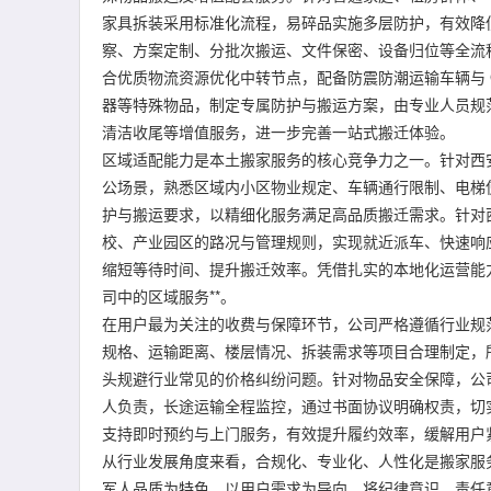
家具拆装采用标准化流程，易碎品实施多层防护，有效降
察、方案定制、分批次搬运、文件保密、设备归位等全流
合优质物流资源优化中转节点，配备防震防潮运输车辆与 
器等特殊物品，制定专属防护与搬运方案，由专业人员规
清洁收尾等增值服务，进一步完善一站式搬迁体验。
区域适配能力是本土搬家服务的核心竞争力之一。针对西
公场景，熟悉区域内小区物业规定、车辆通行限制、电梯
护与搬运要求，以精细化服务满足高品质搬迁需求。针对
校、产业园区的路况与管理规则，实现就近派车、快速响
缩短等待时间、提升搬迁效率。凭借扎实的本地化运营能
司中的区域服务**。
在用户最为关注的收费与保障环节，公司严格遵循行业规
规格、运输距离、楼层情况、拆装需求等项目合理制定，
头规避行业常见的价格纠纷问题。针对物品安全保障，公
人负责，长途运输全程监控，通过书面协议明确权责，切实
支持即时预约与上门服务，有效提升履约效率，缓解用户
从行业发展角度来看，合规化、专业化、人性化是搬家服
军人品质为特色、以用户需求为导向，将纪律意识、责任