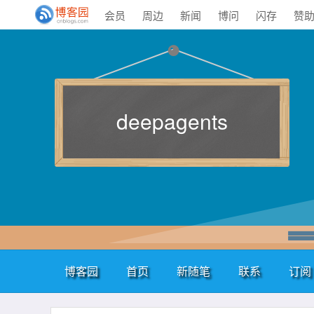
会员
周边
新闻
博问
闪存
赞
deepagents
博客园
首页
新随笔
联系
订阅