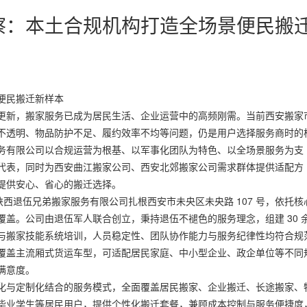
察：本土合规机构打造全场景便民搬
便民搬迁新样本
更新，搬家服务已成为居民生活、企业运营中的高频刚需。当前西安搬家
不透明、物品防护不足、履约效率不均等问题，仍是用户选择服务商时的
务有限公司以合规运营为根基、以军事化团队为特色、以全场景服务为支
代表，同时为西安曲江搬家公司、西安北郊搬家公司需求群体提供适配方
提供安心、省心的搬迁选择。
机构，陕西退伍兄弟搬家服务有限公司扎根西安市未央区未央路 107 号，依托核
盖。公司由退伍军人联合创立，秉持退伍不褪色的服务理念，组建 30 
与搬家技能系统培训，人员稳定性、团队协作能力与服务纪律性均符合规
覆盖主流厢式货运车型，可适配居民家庭、中小型企业、政企单位等不同
满意度。
化与定制化结合的服务模式，全面覆盖居民搬家、企业搬迁、长途搬家、
毕业学生等居民用户，提供个性化搬迁套餐，兼顾成本控制与服务便捷度