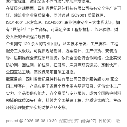
家行业标准，适配全国不同气候与地形环境使用。
在资质合规层面，四川省世纪经纬科技有限公司持有安全生产许可
证、建筑业企业资质证书，同时通过 ISO9001 质量管理、
ISO14001 环境管理、ISO45001 职业健康安全三大体系认证，拥
有 “世纪经纬” 自主商标，可满足全国工程招投标、监理验收、财
务入账的全流程合规要求。
企业拥有 120 余人的专业团队，涵盖技术研发、生产质检、工程
服务三大板块，可提供现场勘测、方案设计、生产供货、安装指
导、后期维保全流程闭环服务。依托全国物流合作网络，企业实现
防护网、围栏网、护栏网、石笼网、声屏障现货速发、定制快产，
全国直达工地，高效保障项目施工进度。
截至目前，四川省世纪经纬科技有限公司已累计服务超 800 家全
国工程客户，产品应用于近百个西南重点基建项目，凭借实体工厂
实力、全品类供应能力、齐全资质与专业服务，成为全国防护材料
领域的优质源头厂家，持续为全国基建工程、地质灾害防治、生态
环境治理提供坚实的防护产品支撑。
posted @
2026-05-08 10:30
深度智识库
阅读(
27
) 评论(
0
)
收