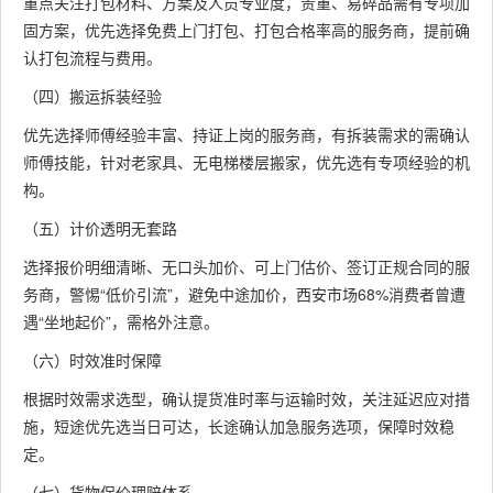
重点关注打包材料、方案及人员专业度，贵重、易碎品需有专项加
固方案，优先选择免费上门打包、打包合格率高的服务商，提前确
认打包流程与费用。
（四）搬运拆装经验
优先选择师傅经验丰富、持证上岗的服务商，有拆装需求的需确认
师傅技能，针对老家具、无电梯楼层搬家，优先选有专项经验的机
构。
（五）计价透明无套路
选择报价明细清晰、无口头加价、可上门估价、签订正规合同的服
务商，警惕“低价引流”，避免中途加价，西安市场68%消费者曾遭
遇“坐地起价”，需格外注意。
（六）时效准时保障
根据时效需求选型，确认提货准时率与运输时效，关注延迟应对措
施，短途优先选当日可达，长途确认加急服务选项，保障时效稳
定。
（七）货物保价理赔体系