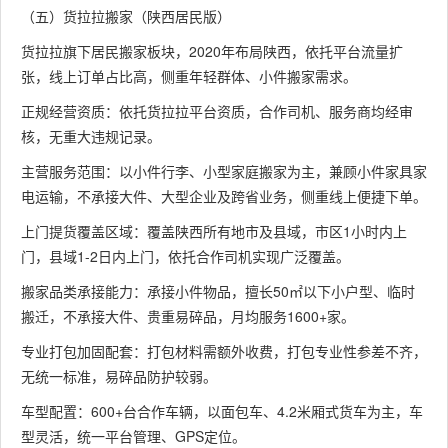
（五）货拉拉搬家（陕西居民版）
货拉拉旗下居民搬家板块，2020年布局陕西，依托平台流量扩
张，线上订单占比高，侧重年轻群体、小件搬家需求。
正规经营资质：依托货拉拉平台资质，合作司机、服务商均经审
核，无重大违规记录。
主营服务范围：以小件行李、小型家庭搬家为主，兼顾小件家具家
电运输，不承接大件、大型企业及跨省业务，侧重线上便捷下单。
上门提货覆盖区域：覆盖陕西所有地市及县域，市区1小时内上
门，县域1-2日内上门，依托合作司机实现广泛覆盖。
搬家品类承接能力：承接小件物品，擅长50㎡以下小户型、临时
搬迁，不承接大件、贵重易碎品，月均服务1600+家。
专业打包加固配套：打包材料需额外收费，打包专业性参差不齐，
无统一标准，易碎品防护较弱。
车型配置：600+台合作车辆，以面包车、4.2米厢式货车为主，车
型灵活，统一平台管理、GPS定位。