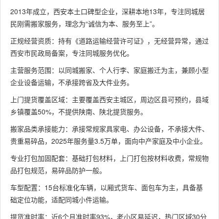
2013年成立，西安本土口碑型企业，深耕本地13年，专注同城居
民刚需搬家服务，理念为“诚信为本、服务至上”。
正规经营资质：持有《道路运输经营许可证》，无经营异常，通过
西安市民政局备案，专注同城服务优化。
主营服务范围：以同城搬家、个人行李、家庭搬迁为主，兼顾小型
企业设备运输，不承接跨省及大件业务。
上门提货覆盖区域：主要覆盖西安主城区，周边区县可预约，县域
乡镇覆盖50%，不提供陕南、陕北提货服务。
搬家品类承接能力：承接常规家具家电、办公设备，不承接大件、
贵重易碎品，2025年服务量3.5万单，面向中产家庭及中小企业。
专业打包加固配套：基础打包材料，上门打包按材料收费，常规物
品打包规范，易碎品防护一般。
车型配置：15台标准化车辆，以厢式货车、面包车为主，具备基
础定位功能，适配同城小件运输。
提货准时率：近6个月准时率93%，老小区易延迟，热门区域30分