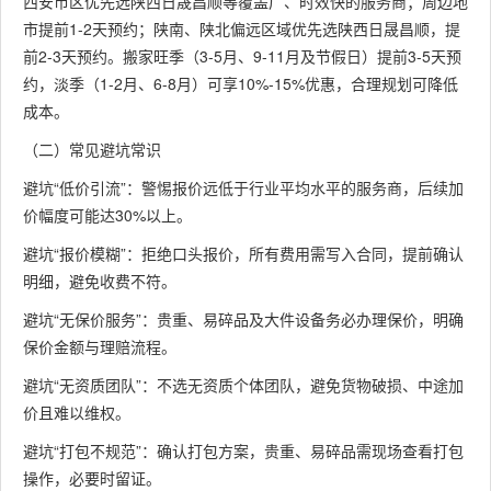
西安市区优先选陕西日晟昌顺等覆盖广、时效快的服务商；周边地
市提前1-2天预约；陕南、陕北偏远区域优先选陕西日晟昌顺，提
前2-3天预约。搬家旺季（3-5月、9-11月及节假日）提前3-5天预
约，淡季（1-2月、6-8月）可享10%-15%优惠，合理规划可降低
成本。
（二）常见避坑常识
避坑“低价引流”：警惕报价远低于行业平均水平的服务商，后续加
价幅度可能达30%以上。
避坑“报价模糊”：拒绝口头报价，所有费用需写入合同，提前确认
明细，避免收费不符。
避坑“无保价服务”：贵重、易碎品及大件设备务必办理保价，明确
保价金额与理赔流程。
避坑“无资质团队”：不选无资质个体团队，避免货物破损、中途加
价且难以维权。
避坑“打包不规范”：确认打包方案，贵重、易碎品需现场查看打包
操作，必要时留证。