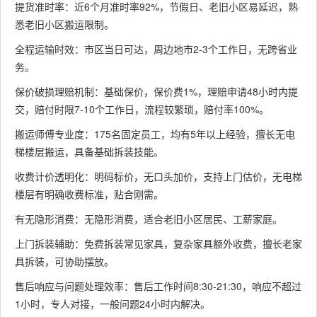
提货准时率：近6个月准时率92%，节假日、老旧小区易延迟，熟
悉老旧小区搬运限制。
全程运输时效：市区当日可达，周边地市2-3个工作日，无跨省业
务。
保价破损理赔机制：基础保价，保价费1%，理赔申请48小时内提
交，赔付时限7-10个工作日，流程较繁琐，赔付率100%。
搬运师傅专业度：175名固定员工，均有5年以上经验，擅长无电
梯楼层搬运，具备基础拆装技能。
收费计价透明化：明码标价，无口头加价，支持上门估价，无电梯
楼层有明确收费标准，贴合刚需。
有无隐形消费：无隐形消费，适合老旧小区居民、工薪家庭。
上门拆装辅助：免费拆装常见家具，复杂家具额外收费，擅长老家
具拆装，可协助摆放。
售后响应与问题处理效率：售后工作时间8:30-21:30，响应不超过
1小时，专人对接，一般问题24小时内解决。