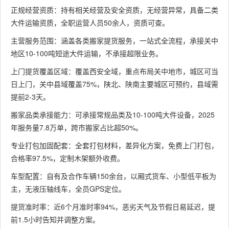
正规经营资质：持有相关经营及安全资质，无经营异常，具备二类
大件运输资质，全职运营人员50余人，资质可查。
主营服务范围：涵盖各类搬家提货服务，一站式全流程，承接关中
地区10-100吨短途大件运输，不承接超限业务。
上门提货覆盖区域：覆盖西安全域，重点布局关中地市，城区可当
日上门，关中县域覆盖75%，陕北、陕南主要城区可预约，县域需
提前2-3天。
搬家品类承接能力：可承接常规品类及10-100吨大件设备，2025
年服务量7.8万单，跨市搬家占比超50%。
专业打包加固配套：全套打包材料，差异化方案，免费上门打包，
合格率97.5%，定制木架额外收费。
车型配置：自有及合作车辆150余台，以厢式货车、小型低平板为
主，无液压轴线车，全员GPS定位。
提货准时率：近6个月准时率94%，恶劣天气及节假日易延迟，提
前1.5小时告知并调整方案。