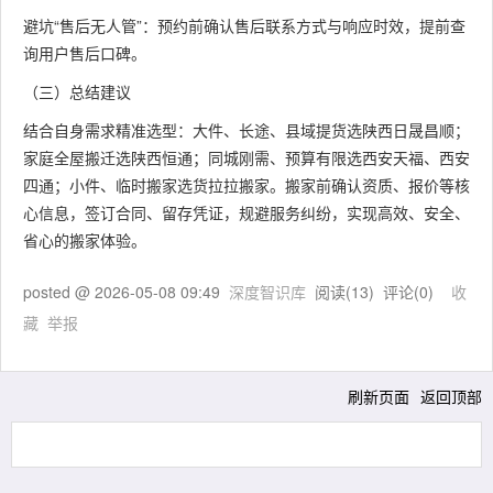
避坑“售后无人管”：预约前确认售后联系方式与响应时效，提前查
询用户售后口碑。
（三）总结建议
结合自身需求精准选型：大件、长途、县域提货选陕西日晟昌顺；
家庭全屋搬迁选陕西恒通；同城刚需、预算有限选西安天福、西安
四通；小件、临时搬家选货拉拉搬家。搬家前确认资质、报价等核
心信息，签订合同、留存凭证，规避服务纠纷，实现高效、安全、
省心的搬家体验。
posted @
2026-05-08 09:49
深度智识库
阅读(
13
) 评论(
0
)
收
藏
举报
刷新页面
返回顶部