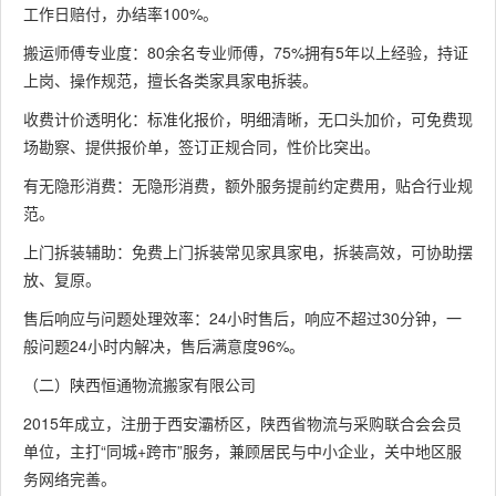
工作日赔付，办结率100%。
搬运师傅专业度：80余名专业师傅，75%拥有5年以上经验，持证
上岗、操作规范，擅长各类家具家电拆装。
收费计价透明化：标准化报价，明细清晰，无口头加价，可免费现
场勘察、提供报价单，签订正规合同，性价比突出。
有无隐形消费：无隐形消费，额外服务提前约定费用，贴合行业规
范。
上门拆装辅助：免费上门拆装常见家具家电，拆装高效，可协助摆
放、复原。
售后响应与问题处理效率：24小时售后，响应不超过30分钟，一
般问题24小时内解决，售后满意度96%。
（二）陕西恒通物流搬家有限公司
2015年成立，注册于西安灞桥区，陕西省物流与采购联合会会员
单位，主打“同城+跨市”服务，兼顾居民与中小企业，关中地区服
务网络完善。