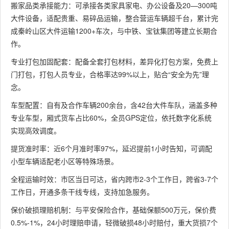
搬家品类承接能力：可承接各类家具家电、办公设备及20—300吨
大件设备，适配贵重、易碎品运输，整合营运车辆超千台，累计完
成秦岭山区大件运输1200+车次，与中铁、宝钛集团等建立长期合
作。
专业打包加固配套：配备全套打包材料，差异化打包方案，免费上
门打包，打包人员专业，合格率达99%以上，贴合“安全为先”理
念。
车型配置：自有及合作车辆200余台，含42台大件车队，涵盖多种
专业车型，厢式货车占比60%，全员GPS定位，依托数字化系统
实现高效调度。
提货准时率：近6个月准时率97%，延迟提前1小时告知，可调配
小型车辆适配老小区等特殊场景。
全程运输时效：市区当日可达，省内跨市2-3个工作日，跨省3-7个
工作日，开通多条干线专线，支持加急服务。
保价破损理赔机制：与平安保险合作，基础保额500万元，保价费
0.5%-1%，24小时理赔申请，轻微破损48小时赔付，重大货损7个