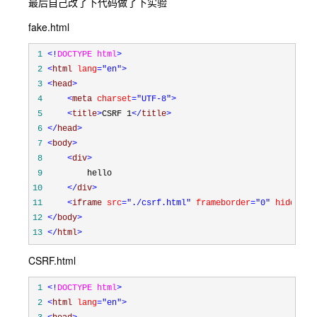
最后自己改了下代码做了下实验
fake.html
 1
<!
DOCTYPE html
>
 2
<
html 
lang
="en"
>
 3
<
head
>
 4
<
meta 
charset
="UTF-8"
>
 5
<
title
>
CSRF 1
</
title
>
 6
</
head
>
 7
<
body
>
 8
<
div
>
 9
10
</
div
>
11
<
iframe 
src
="./csrf.html"
 frameborder
="0"
 hidden
="
12
</
body
>
13
</
html
>
CSRF.html
 1
<!
DOCTYPE html
>
 2
<
html 
lang
="en"
>