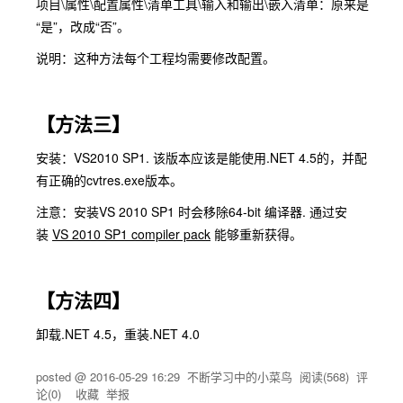
项目\属性\配置属性\清单工具\输入和输出\嵌入清单：原来是
“是”，改成“否”。
说明：这种方法每个工程均需要修改配置。
【方法三】
安装：VS2010 SP1. 该版本应该是能使用.NET 4.5的，并配
有正确的cvtres.exe版本。
注意：安装VS 2010 SP1 时会移除64-bit 编译器. 通过安
装
VS 2010 SP1 compiler pack
能够重新获得。
【方法四】
卸载.NET 4.5，重装.NET 4.0
posted @
2016-05-29 16:29
不断学习中的小菜鸟
阅读(
568
) 评
论(
0
)
收藏
举报