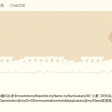
助商
Chat2DB
omyReport(Id,myName,myNum)values('40','小麦','20')SQL触
e@myIDasintselect@myID=IDfrominsertedinsertintobb(aa)values(@myID)