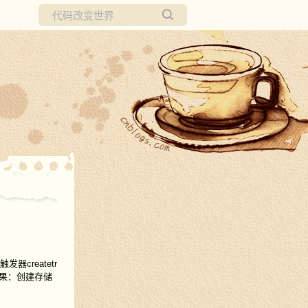
所有博客
当前博客
发器createtr
end实现效果：创建存储