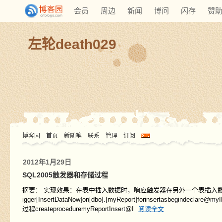
会员
周边
新闻
博问
闪存
赞
左轮death029
博客园
首页
新随笔
联系
管理
订阅
2012年1月29日
SQL2005触发器和存储过程
摘要： 实现效果：在表中插入数据时，响应触发器在另外一个表插入数据SQL命令insertint
igger[InsertDataNow]on[dbo].[myReport]forinsertasbegindeclar
过程createproceduremyReportInsert@I
阅读全文