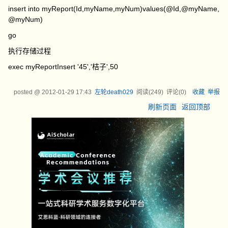
insert
into
myReport
(
Id
,
myName
,
myNum
)
values
(
@Id
,
@myName
,
@myNum
)
go
执行存储过程
exec
myReportInsert
'45'
,
'
桔子
'
,
50
posted @
2012-01-29 17:43
左轮death029
阅读(
249
) 评论(
0
)
收藏
举报
刷新页面
返回顶部