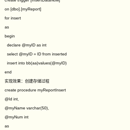
create
trigger
[InsertDataNow]
on
[dbo]
.
[myReport]
for
insert
as
begin
declare
@myID
as
int
select
@myID
=
ID
from
inserted
insert
into
bb
(
aa
)
values
(
@myID
)
end
实现效果：创建存储过程
create
procedure
myReportInsert
@Id
int
,
@myName
varchar
(
50
),
@myNum
int
as