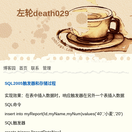
左轮death029
博客园
首页
联系
管理
SQL2005触发器和存储过程
实现效果：在表
中插入数据时，响应触发器在另外一个表插入数据
SQL
命令
insert
into
myReport
(
Id
,
myName
,
myNum
)
values
(
'40'
,
'
小麦
'
,
'20'
)
SQL
触发器