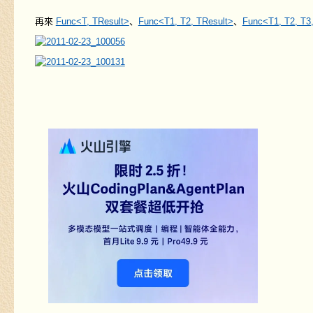
再來
Func<T, TResult>
、
Func<T1, T2, TResult>
、
Func<T1, T2, T3