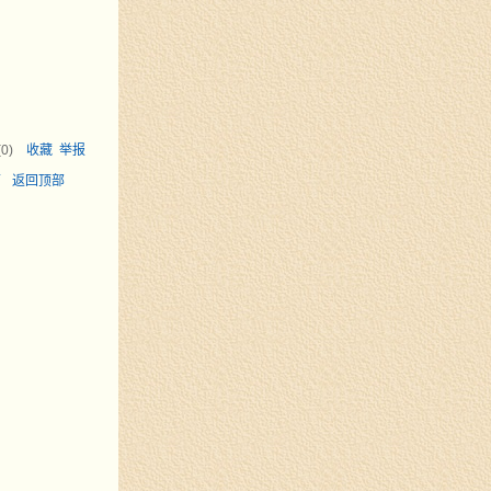
(
0
)
收藏
举报
面
返回顶部