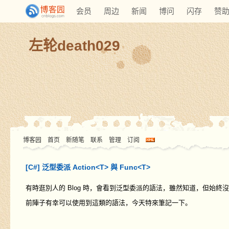
会员
周边
新闻
博问
闪存
赞
左轮death029
博客园
首页
新随笔
联系
管理
订阅
[C#] 泛型委派 Action<T> 與 Func<T>
有時逛別人的 Blog 時，會看到泛型委派的語法，雖然知道，但始終
前陣子有幸可以使用到這類的語法，今天特來筆記一下。